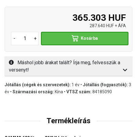
365.303 HUF
287.640 HUF + ÁFA
-
+
Kosárba
Máshol jobb árakat talált? Írja meg, felvesszük a
versenyt!
Jótállás (cégek és szervezetek):
1 év •
Jótállás (fogyasztók):
3
év •
Származási ország:
Kína •
VTSZ szám:
84185090
Termékleírás