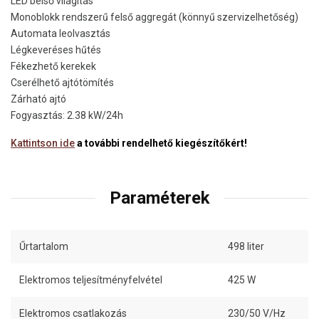
LED belső világítás
Monoblokk rendszerű felső aggregát (könnyű szervizelhetőség)
Automata leolvasztás
Légkeveréses hűtés
Fékezhető kerekek
Cserélhető ajtótömítés
Zárható ajtó
Fogyasztás: 2.38 kW/24h
Kattintson ide
a további rendelhető kiegészítőkért!
Paraméterek
Űrtartalom
498 liter
Elektromos teljesítményfelvétel
425 W
Elektromos csatlakozás
230/50 V/Hz