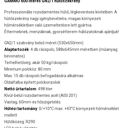
GAMMO 600 literes GN2/1 hűtőszekrény
Professzionális rozsdamentes hűtő, légkeveréses kivitelben. A
hűtőszekrény nagy igénybevételre, magas környezeti
hőmérsékletben való üzemeltetésre lett gyártva.
Éttermeknek, menzáknak, gyorsétterem-hálózatoknak ajánljuk!
GN2/1 szabvány belső méret (530x650mm)
Alaptartozék
: 4 db rácspolc, 588x645mm méretben (műanyag
bevonatos)
Terhelhetőség: akár 50 kg/rácspolc
Minimum polcköz: 80 mm
Max. 15 db rácspolc befogadására alkalmas
Oldalfalba épített polckonzolok
Nettó űrtartalom
: 498 liter
Kívül-belül rozsdamentes acél (AISI 201)
Vastag, 60mm-es hőszigetelés
Hűtési tartomány
: 0/+10°C max. +43°C környezeti hőmérséklet
mellett
Hűtőközeg: R290