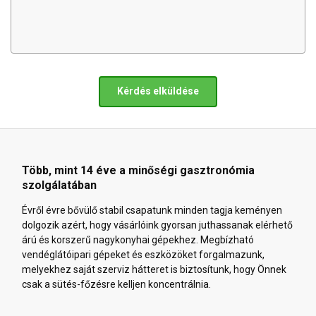
Kérdés elküldése
Több, mint 14 éve a minőségi gasztronómia
szolgálatában
Évről évre bővülő stabil csapatunk minden tagja keményen
dolgozik azért, hogy vásárlóink gyorsan juthassanak elérhető
árú és korszerű nagykonyhai gépekhez. Megbízható
vendéglátóipari gépeket és eszközöket forgalmazunk,
melyekhez saját szerviz hátteret is biztosítunk, hogy Önnek
csak a sütés-főzésre kelljen koncentrálnia.