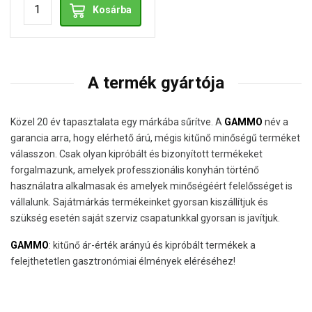
Kosárba
A termék gyártója
Közel 20 év tapasztalata egy márkába sűrítve. A
GAMMO
név a
garancia arra, hogy elérhető árú, mégis kitűnő minőségű terméket
válasszon. Csak olyan kipróbált és bizonyított termékeket
forgalmazunk, amelyek professzionális konyhán történő
használatra alkalmasak és amelyek minőségéért felelősséget is
vállalunk. Sajátmárkás termékeinket gyorsan kiszállítjuk és
szükség esetén saját szerviz csapatunkkal gyorsan is javítjuk.
GAMMO
: kitűnő ár-érték arányú és kipróbált termékek a
felejthetetlen gasztronómiai élmények eléréséhez!