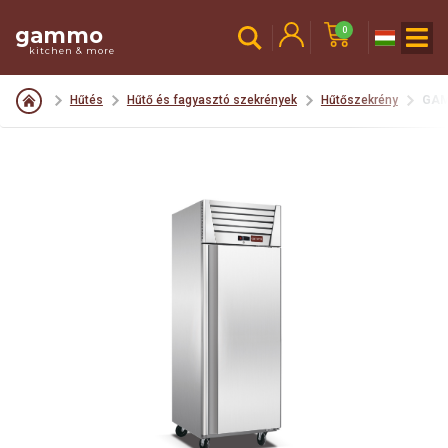
gammo
0
kitchen & more
Hűtés
Hűtő és fagyasztó szekrények
Hűtőszekrény
GAM