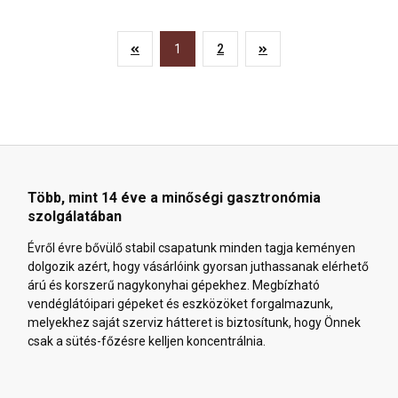
1
2
Több, mint 14 éve a minőségi gasztronómia
szolgálatában
Évről évre bővülő stabil csapatunk minden tagja keményen
dolgozik azért, hogy vásárlóink gyorsan juthassanak elérhető
árú és korszerű nagykonyhai gépekhez. Megbízható
vendéglátóipari gépeket és eszközöket forgalmazunk,
melyekhez saját szerviz hátteret is biztosítunk, hogy Önnek
csak a sütés-főzésre kelljen koncentrálnia.