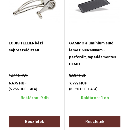
LOUIS TELLIER kézi
GAMMO alumínium sütő
sajtreszelő szett
lemez 600x400mm -
perforált, tapadásmentes
DEMO
12.116 HUF
8.687 HUF
6.675 HUF
7.772 HUF
(5.256 HUF + ÁFA)
(6.120 HUF + ÁFA)
Raktáron: 9 db
Raktáron: 1 db
Részletek
Részletek