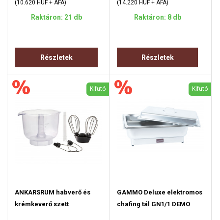
(10.620 HUF + ÁFA)
(14.220 HUF + ÁFA)
Raktáron: 21 db
Raktáron: 8 db
Részletek
Részletek
Kifutó
Kifutó
ANKARSRUM habverő és
GAMMO Deluxe elektromos
krémkeverő szett
chafing tál GN1/1 DEMO