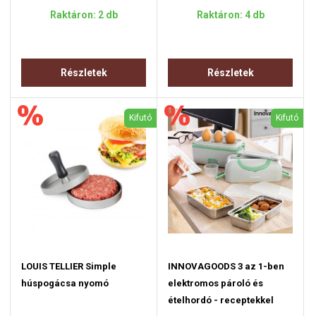
Raktáron: 2 db
Raktáron: 4 db
Részletek
Részletek
Kifutó
Kifutó
LOUIS TELLIER Simple
INNOVAGOODS 3 az 1-ben
húspogácsa nyomó
elektromos pároló és
ételhordó - receptekkel