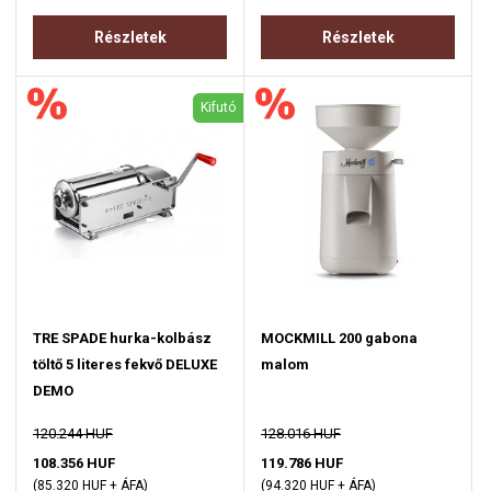
Részletek
Részletek
Kifutó
TRE SPADE hurka-kolbász
MOCKMILL 200 gabona
töltő 5 literes fekvő DELUXE
malom
DEMO
120.244 HUF
128.016 HUF
108.356 HUF
119.786 HUF
(85.320 HUF + ÁFA)
(94.320 HUF + ÁFA)