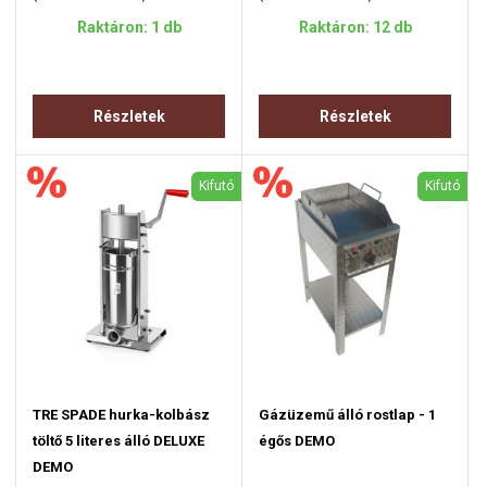
Raktáron: 1 db
Raktáron: 12 db
Részletek
Részletek
Kifutó
Kifutó
TRE SPADE hurka-kolbász
Gázüzemű álló rostlap - 1
töltő 5 literes álló DELUXE
égős DEMO
DEMO