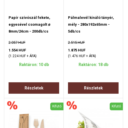
Papír szívószál fekete,
Pálmalevél kínáló tányér,
egyesével csomagolt ø
mély - 280x192x65mm -
8mm/24cm - 200db/cs
5db/cs
2.057 HUF
2.515 HUF
1.554 HUF
1.875 HUF
(1.224 HUF + ÁFA)
(1.476 HUF + ÁFA)
Raktáron: 10 db
Raktáron: 18 db
Részletek
Részletek
Kifutó
Kifutó