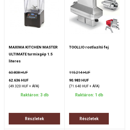
MAXIMA KITCHEN MASTER
TOOLLIO rostlazító fej
ULTIMATE turmixgép 1.5
literes
60.808 HUF
115.214 HUF
62.636 HUF
90.983 HUF
(49.320 HUF + ÁFA)
(71.640 HUF + ÁFA)
Raktáron: 3 db
Raktáron: 1 db
Részletek
Részletek