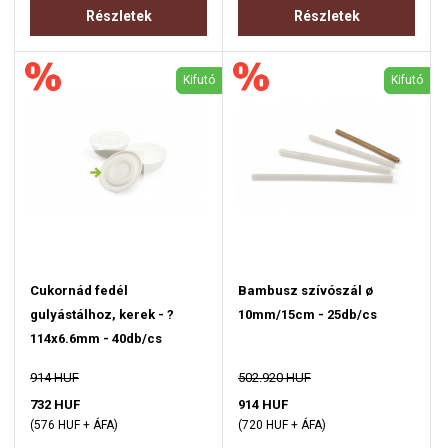
Részletek
Részletek
Kifutó
Kifutó
Cukornád fedél
Bambusz szívószál ø
gulyástálhoz, kerek - ?
10mm/15cm - 25db/cs
114x6.6mm - 40db/cs
914 HUF
502.920 HUF
732 HUF
914 HUF
(576 HUF + ÁFA)
(720 HUF + ÁFA)