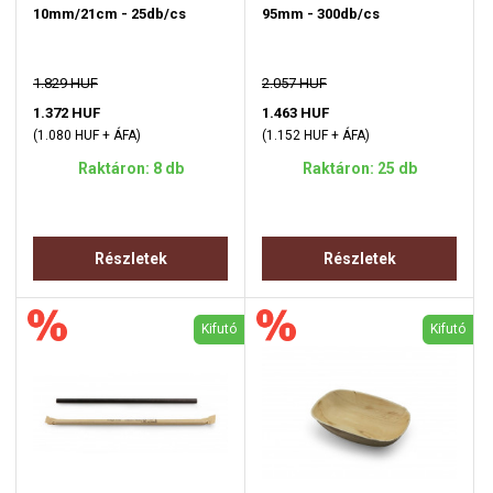
10mm/21cm - 25db/cs
95mm - 300db/cs
1.829 HUF
2.057 HUF
1.372 HUF
1.463 HUF
(1.080 HUF + ÁFA)
(1.152 HUF + ÁFA)
Raktáron: 8 db
Raktáron: 25 db
Részletek
Részletek
Kifutó
Kifutó