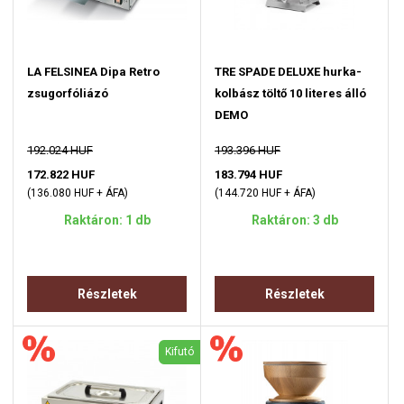
LA FELSINEA Dipa Retro
TRE SPADE DELUXE hurka-
zsugorfóliázó
kolbász töltő 10 literes álló
DEMO
192.024 HUF
193.396 HUF
172.822 HUF
183.794 HUF
(136.080 HUF + ÁFA)
(144.720 HUF + ÁFA)
Raktáron: 1 db
Raktáron: 3 db
Részletek
Részletek
Kifutó