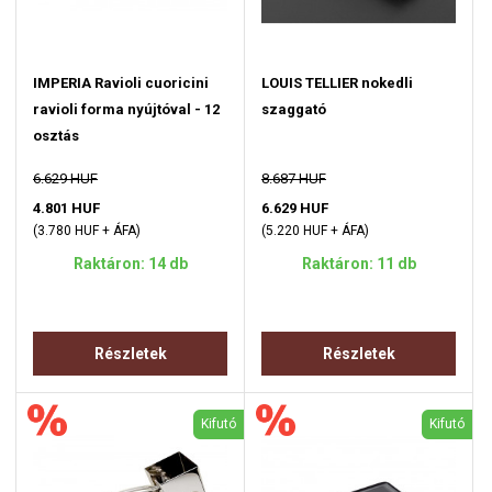
IMPERIA Ravioli cuoricini
LOUIS TELLIER nokedli
ravioli forma nyújtóval - 12
szaggató
osztás
6.629 HUF
8.687 HUF
4.801 HUF
6.629 HUF
(3.780 HUF + ÁFA)
(5.220 HUF + ÁFA)
Raktáron: 14 db
Raktáron: 11 db
Részletek
Részletek
Kifutó
Kifutó