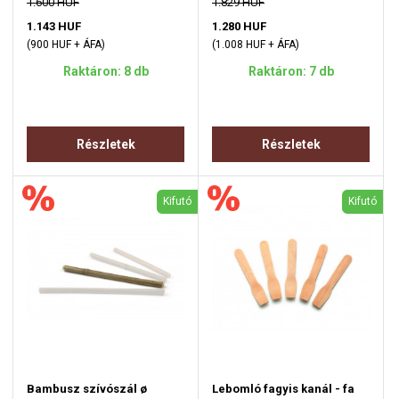
1.600 HUF
1.829 HUF
1.143 HUF
1.280 HUF
(900 HUF + ÁFA)
(1.008 HUF + ÁFA)
Raktáron: 8 db
Raktáron: 7 db
Részletek
Részletek
Kifutó
Kifutó
Bambusz szívószál ø
Lebomló fagyis kanál - fa