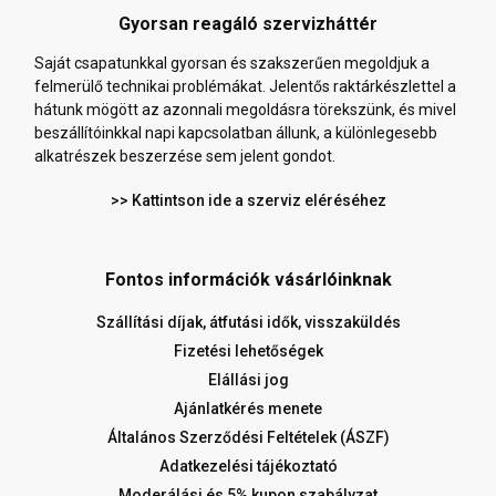
Gyorsan reagáló szervizháttér
Saját csapatunkkal gyorsan és szakszerűen megoldjuk a
felmerülő technikai problémákat. Jelentős raktárkészlettel a
hátunk mögött az azonnali megoldásra törekszünk, és mivel
beszállítóinkkal napi kapcsolatban állunk, a különlegesebb
alkatrészek beszerzése sem jelent gondot.
>> Kattintson ide a szerviz eléréséhez
Fontos információk vásárlóinknak
Szállítási díjak, átfutási idők, visszaküldés
Fizetési lehetőségek
Elállási jog
Ajánlatkérés menete
Általános Szerződési Feltételek (ÁSZF)
Adatkezelési tájékoztató
Moderálási és 5% kupon szabályzat