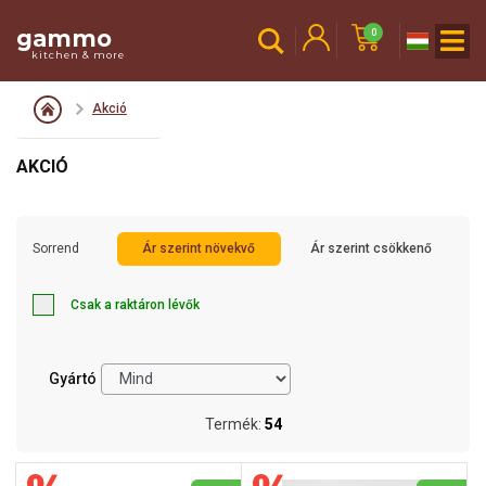
gammo
0
kitchen & more
Akció
AKCIÓ
Sorrend
Ár szerint növekvő
Ár szerint csökkenő
Csak a raktáron lévők
Gyártó
Termék:
54