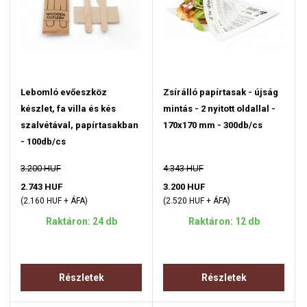
Lebomló evőeszköz
Zsírálló papírtasak - újság
készlet, fa villa és kés
mintás - 2 nyitott oldallal -
szalvétával, papírtasakban
170x170 mm - 300db/cs
- 100db/cs
3.200 HUF
4.343 HUF
2.743 HUF
3.200 HUF
(2.160 HUF + ÁFA)
(2.520 HUF + ÁFA)
Raktáron: 24 db
Raktáron: 12 db
Részletek
Részletek