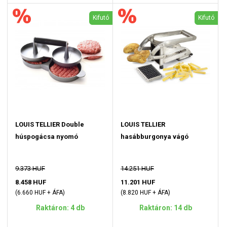
Kifutó
Kifutó
LOUIS TELLIER Double
LOUIS TELLIER
húspogácsa nyomó
hasábburgonya vágó
9.373 HUF
14.251 HUF
8.458 HUF
11.201 HUF
(6.660 HUF + ÁFA)
(8.820 HUF + ÁFA)
Raktáron: 4 db
Raktáron: 14 db