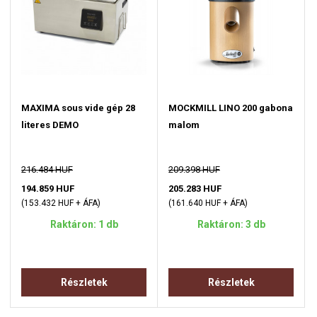
MAXIMA sous vide gép 28
MOCKMILL LINO 200 gabona
literes DEMO
malom
216.484 HUF
209.398 HUF
194.859 HUF
205.283 HUF
(153.432 HUF + ÁFA)
(161.640 HUF + ÁFA)
Raktáron: 1 db
Raktáron: 3 db
Részletek
Részletek