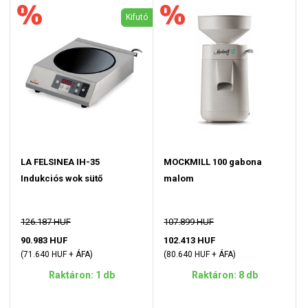
Kifutó
LA FELSINEA IH-35
MOCKMILL 100 gabona
Indukciós wok sütő
malom
126.187 HUF
107.899 HUF
90.983 HUF
102.413 HUF
(71.640 HUF + ÁFA)
(80.640 HUF + ÁFA)
Raktáron: 1 db
Raktáron: 8 db