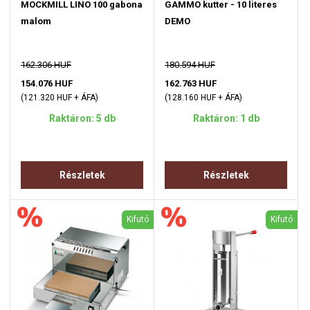
MOCKMILL LINO 100 gabona
GAMMO kutter - 10 literes
malom
DEMO
162.306 HUF
180.594 HUF
154.076 HUF
162.763 HUF
(121.320 HUF + ÁFA)
(128.160 HUF + ÁFA)
Raktáron: 5 db
Raktáron: 1 db
Részletek
Részletek
Kifutó
Kifutó