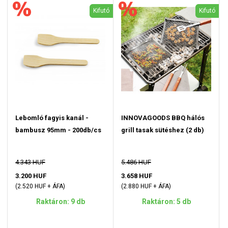
Kifutó
Kifutó
Lebomló fagyis kanál -
INNOVAGOODS BBQ hálós
bambusz 95mm - 200db/cs
grill tasak sütéshez (2 db)
4.343 HUF
5.486 HUF
3.200 HUF
3.658 HUF
(2.520 HUF + ÁFA)
(2.880 HUF + ÁFA)
Raktáron: 9 db
Raktáron: 5 db