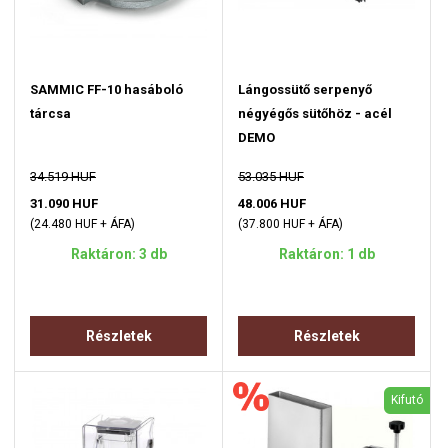
SAMMIC FF-10 hasáboló
Lángossütő serpenyő
tárcsa
négyégős sütőhöz - acél
DEMO
34.519 HUF
53.035 HUF
31.090 HUF
48.006 HUF
(24.480 HUF + ÁFA)
(37.800 HUF + ÁFA)
Raktáron: 3 db
Raktáron: 1 db
Részletek
Részletek
Kifutó