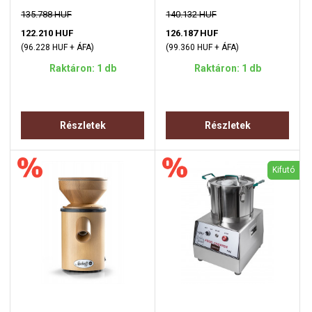
135.788 HUF
140.132 HUF
122.210 HUF
126.187 HUF
(96.228 HUF + ÁFA)
(99.360 HUF + ÁFA)
Raktáron: 1 db
Raktáron: 1 db
Részletek
Részletek
Kifutó