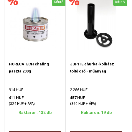
Kifutó
Kifutó
HORECATECH chafing
JUPITER hurka-kolbász
paszta 200g
töltő cső - műanyag
914 HUF
2.286 HUF
411 HUF
457 HUF
(324 HUF + ÁFA)
(360 HUF + ÁFA)
Raktáron: 132 db
Raktáron: 19 db