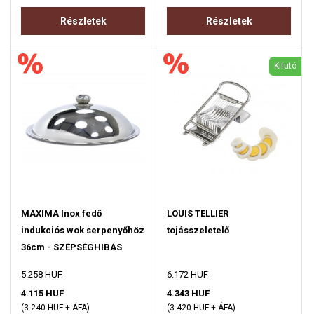
Részletek
Részletek
Kifutó
MAXIMA Inox fedő
LOUIS TELLIER
indukciós wok serpenyőhöz
tojásszeletelő
36cm - SZÉPSÉGHIBÁS
5.258 HUF
6.172 HUF
4.115 HUF
4.343 HUF
(3.240 HUF + ÁFA)
(3.420 HUF + ÁFA)