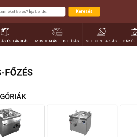
Keresés
ÁS ÉS TÁROLÁS
MOSOGATÁS - TISZTÍTÁS
MELEGEN TARTÁS
BÁR ÉS
S-FŐZÉS
GÓRIÁK