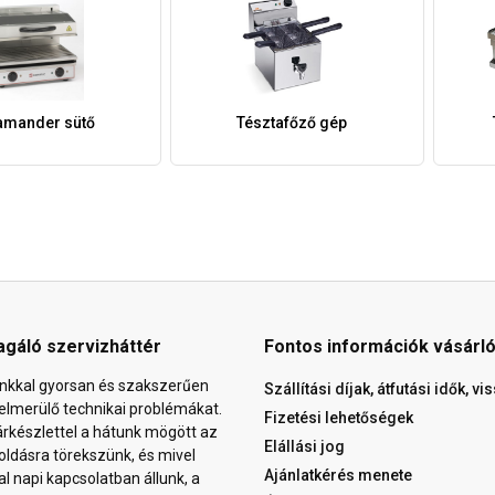
amander sütő
Tésztafőző gép
agáló szervizháttér
Fontos információk vásárl
nkkal gyorsan és szakszerűen
Szállítási díjak, átfutási idők, v
elmerülő technikai problémákat.
Fizetési lehetőségek
árkészlettel a hátunk mögött az
Elállási jog
ldásra törekszünk, és mivel
Ajánlatkérés menete
al napi kapcsolatban állunk, a