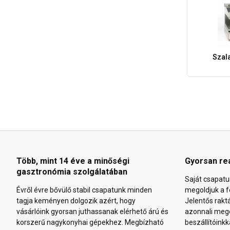
Szal
Több, mint 14 éve a minőségi
Gyorsan re
gasztronómia szolgálatában
Saját csapatu
Évről évre bővülő stabil csapatunk minden
megoldjuk a f
tagja keményen dolgozik azért, hogy
Jelentős rakt
vásárlóink gyorsan juthassanak elérhető árú és
azonnali mego
korszerű nagykonyhai gépekhez. Megbízható
beszállítóinkk