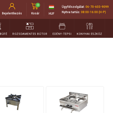
0
Ügyfélszolgálat:
06-70-603-9099
Nyitva tartás:
08:00-16:00 (H-P)
Bejelentkezés
Kosár
HUF
 BÜFÉ
ROZSDAMENTES BÚTOR
EDÉNY-TEPSI
KONYHAI ESZKÖZ