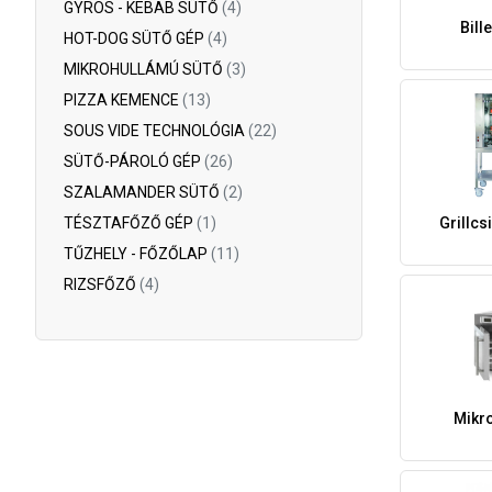
GYROS - KEBAB SÜTŐ
(4)
Bill
HOT-DOG SÜTŐ GÉP
(4)
MIKROHULLÁMÚ SÜTŐ
(3)
PIZZA KEMENCE
(13)
SOUS VIDE TECHNOLÓGIA
(22)
SÜTŐ-PÁROLÓ GÉP
(26)
SZALAMANDER SÜTŐ
(2)
TÉSZTAFŐZŐ GÉP
(1)
Grillcs
TŰZHELY - FŐZŐLAP
(11)
RIZSFŐZŐ
(4)
Mikr