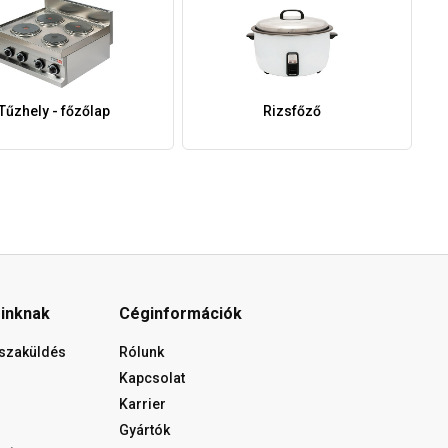
Tűzhely - főzőlap
Rizsfőző
óinknak
Céginformációk
isszaküldés
Rólunk
Kapcsolat
Karrier
Gyártók