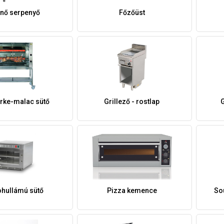
enő serpenyő
Főzőüst
irke-malac sütő
Grillező - rostlap
G
ohullámú sütő
Pizza kemence
So