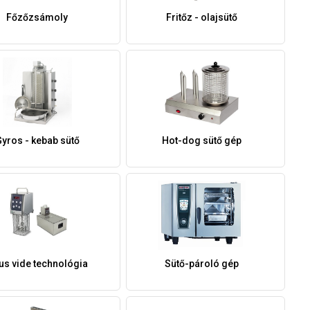
Főzőzsámoly
Fritőz - olajsütő
yros - kebab sütő
Hot-dog sütő gép
us vide technológia
Sütő-pároló gép