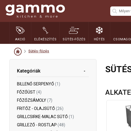
gammo
kitchen & more
AKCIÓ
ELŐKÉSZÍTÉS
SÜTÉS-FŐZÉS
HŰTÉS
CSOMAGOL
Sütés-főzés
SÜTÉ
Kategóriák
BILLENŐ SERPENYŐ
(1)
ALKATE
FŐZŐÜST
(4)
FŐZŐZSÁMOLY
(7)
FRITŐZ - OLAJSÜTŐ
(26)
GRILLCSIRKE-MALAC SÜTŐ
(1)
GRILLEZŐ - ROSTLAP
(48)