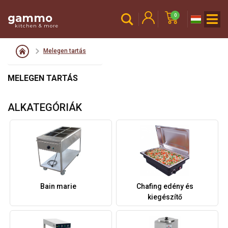
gammo
0
kitchen & more
Melegen tartás
MELEGEN TARTÁS
ALKATEGÓRIÁK
Bain marie
Chafing edény és
kiegészítő