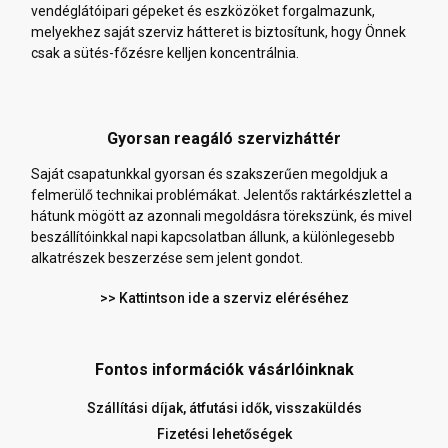
vendéglátóipari gépeket és eszközöket forgalmazunk,
melyekhez saját szerviz hátteret is biztosítunk, hogy Önnek
csak a sütés-főzésre kelljen koncentrálnia.
Gyorsan reagáló szervizháttér
Saját csapatunkkal gyorsan és szakszerűen megoldjuk a
felmerülő technikai problémákat. Jelentős raktárkészlettel a
hátunk mögött az azonnali megoldásra törekszünk, és mivel
beszállítóinkkal napi kapcsolatban állunk, a különlegesebb
alkatrészek beszerzése sem jelent gondot.
>> Kattintson ide a szerviz eléréséhez
Fontos információk vásárlóinknak
Szállítási díjak, átfutási idők, visszaküldés
Fizetési lehetőségek