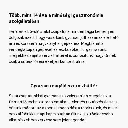
Több, mint 14 éve a minőségi gasztronómia
szolgálatában
Évről évre bővülő stabil csapatunk minden tagja keményen
dolgozik azért, hogy vásárlóink gyorsan juthassanak elérhető
árú és korszerű nagykonyhai gépekhez. Megbízható
vendéglátóipari gépeket és eszközöket forgalmazunk,
melyekhez saját szerviz hátteret is biztosítunk, hogy Önnek
csak a sütés-főzésre kelljen koncentrálnia.
Gyorsan reagáló szervizháttér
Saját csapatunkkal gyorsan és szakszerűen megoldjuk a
felmerülő technikai problémákat. Jelentős raktárkészlettel a
hátunk mögött az azonnali megoldásra törekszünk, és mivel
beszállítóinkkal napi kapcsolatban állunk, a különlegesebb
alkatrészek beszerzése sem jelent gondot.