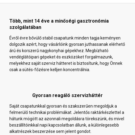
Több, mint 14 éve a minőségi gasztronómia
szolgálatában
Évről évre bővülő stabil csapatunk minden tagja keményen
dolgozik azért, hogy vásárlóink gyorsan juthassanak elérhető
árú és korszerű nagykonyhai gépekhez. Megbízható
vendéglátóipari gépeket és eszközöket forgalmazunk,
melyekhez saját szerviz hátteret is biztosítunk, hogy Önnek
csak a sütés-főzésre kelljen koncentrálnia.
Gyorsan reagáló szervizháttér
Saját csapatunkkal gyorsan és szakszerűen megoldjuk a
felmerülő technikai problémákat. Jelentős raktárkészlettel a
hátunk mögött az azonnali megoldásra törekszünk, és mivel
beszállítóinkkal napi kapcsolatban állunk, a különlegesebb
alkatrészek beszerzése sem jelent gondot.