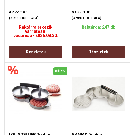
4.572 HUF
5.029 HUF
(3.600 HUF + ÁFA)
(3.960 HUF + ÁFA)
Raktárra érkezik
Raktáron: 247 db
várhatóan:
vasárnap • 2026.08.30.
Részletek
Részletek
Kifutó
LOUIS TELLIER Double
GAMMO Double