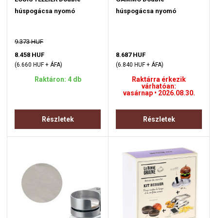
húspogácsa nyomó
húspogácsa nyomó
9.373 HUF
8.458 HUF
8.687 HUF
(6.660 HUF + ÁFA)
(6.840 HUF + ÁFA)
Raktáron: 4 db
Raktárra érkezik
várhatóan:
vasárnap • 2026.08.30.
Részletek
Részletek