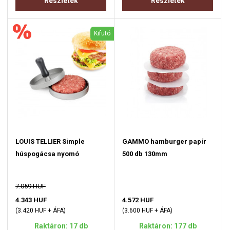
Részletek
Részletek
Kifutó
LOUIS TELLIER Simple
GAMMO hamburger papír
húspogácsa nyomó
500 db 130mm
7.059 HUF
4.343 HUF
4.572 HUF
(3.420 HUF + ÁFA)
(3.600 HUF + ÁFA)
Raktáron: 17 db
Raktáron: 177 db