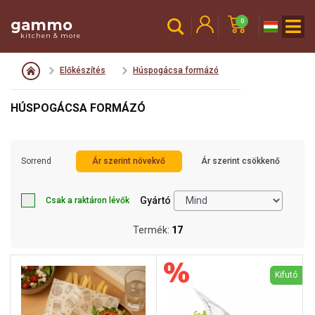
gammo
0
kitchen & more
Előkészítés
Húspogácsa formázó
HÚSPOGÁCSA FORMÁZÓ
Sorrend
Ár szerint növekvő
Ár szerint csökkenő
Gyártó
Csak a raktáron lévők
Termék:
17
Kifutó