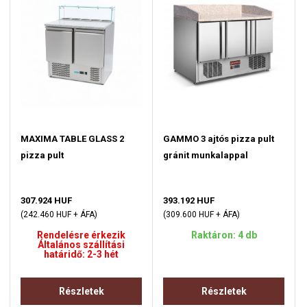
MAXIMA TABLE GLASS 2
GAMMO 3 ajtós pizza pult
pizza pult
gránit munkalappal
307.924 HUF
393.192 HUF
(242.460 HUF + ÁFA)
(309.600 HUF + ÁFA)
Rendelésre érkezik
Raktáron: 4 db
Általános szállítási
határidő: 2-3 hét
Részletek
Részletek