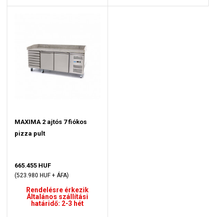
MAXIMA 2 ajtós 7 fiókos
pizza pult
665.455 HUF
(523.980 HUF + ÁFA)
Rendelésre érkezik
Általános szállítási
határidő: 2-3 hét