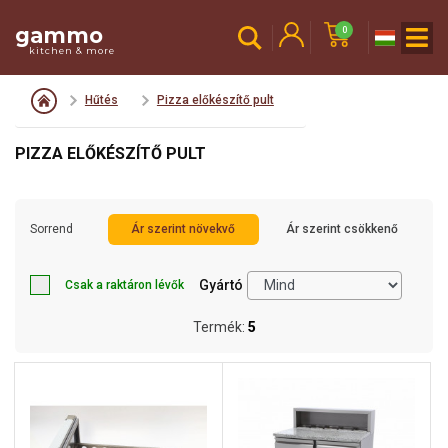
gammo
0
kitchen & more
Hűtés
Pizza előkészítő pult
PIZZA ELŐKÉSZÍTŐ PULT
Sorrend
Ár szerint növekvő
Ár szerint csökkenő
Gyártó
Csak a raktáron lévők
Termék:
5