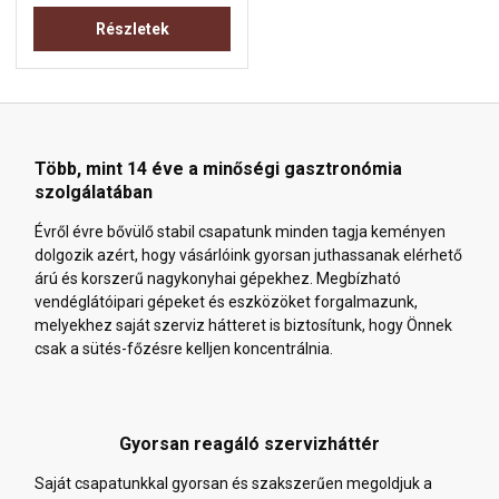
Részletek
Több, mint 14 éve a minőségi gasztronómia
szolgálatában
Évről évre bővülő stabil csapatunk minden tagja keményen
dolgozik azért, hogy vásárlóink gyorsan juthassanak elérhető
árú és korszerű nagykonyhai gépekhez. Megbízható
vendéglátóipari gépeket és eszközöket forgalmazunk,
melyekhez saját szerviz hátteret is biztosítunk, hogy Önnek
csak a sütés-főzésre kelljen koncentrálnia.
Gyorsan reagáló szervizháttér
Saját csapatunkkal gyorsan és szakszerűen megoldjuk a