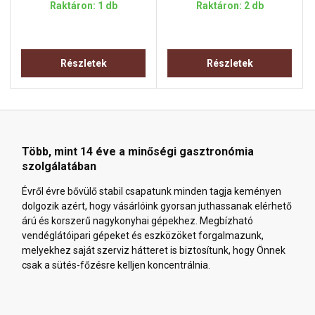
Raktáron: 1 db
Raktáron: 2 db
Részletek
Részletek
Több, mint 14 éve a minőségi gasztronómia
szolgálatában
Évről évre bővülő stabil csapatunk minden tagja keményen
dolgozik azért, hogy vásárlóink gyorsan juthassanak elérhető
árú és korszerű nagykonyhai gépekhez. Megbízható
vendéglátóipari gépeket és eszközöket forgalmazunk,
melyekhez saját szerviz hátteret is biztosítunk, hogy Önnek
csak a sütés-főzésre kelljen koncentrálnia.