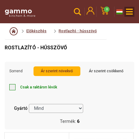
gammo
0
kitchen & more
Előkészítés
Rostlazító - hússzövő
ROSTLAZÍTÓ - HÚSSZÖVŐ
Sorrend
Ár szerint növekvő
Ár szerint csökkenő
Csak a raktáron lévők
Gyártó
Termék:
6