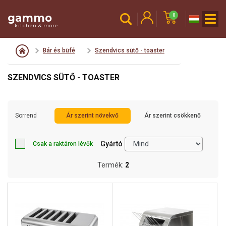
gammo
0
kitchen & more
Bár és büfé
Szendvics sütő - toaster
SZENDVICS SÜTŐ - TOASTER
Sorrend
Ár szerint növekvő
Ár szerint csökkenő
Gyártó
Csak a raktáron lévők
Termék:
2