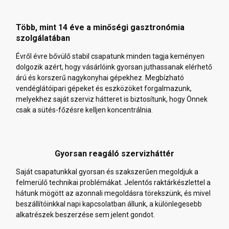
Több, mint 14 éve a minőségi gasztronómia
szolgálatában
Évről évre bővülő stabil csapatunk minden tagja keményen
dolgozik azért, hogy vásárlóink gyorsan juthassanak elérhető
árú és korszerű nagykonyhai gépekhez. Megbízható
vendéglátóipari gépeket és eszközöket forgalmazunk,
melyekhez saját szerviz hátteret is biztosítunk, hogy Önnek
csak a sütés-főzésre kelljen koncentrálnia.
Gyorsan reagáló szervizháttér
Saját csapatunkkal gyorsan és szakszerűen megoldjuk a
felmerülő technikai problémákat. Jelentős raktárkészlettel a
hátunk mögött az azonnali megoldásra törekszünk, és mivel
beszállítóinkkal napi kapcsolatban állunk, a különlegesebb
alkatrészek beszerzése sem jelent gondot.