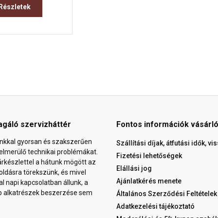
Részletek
agáló szervizháttér
Fontos információk vásárl
nkkal gyorsan és szakszerűen
Szállítási díjak, átfutási idők, v
elmerülő technikai problémákat.
Fizetési lehetőségek
árkészlettel a hátunk mögött az
Elállási jog
ldásra törekszünk, és mivel
Ajánlatkérés menete
al napi kapcsolatban állunk, a
b alkatrészek beszerzése sem
Általános Szerződési Feltételek
Adatkezelési tájékoztató