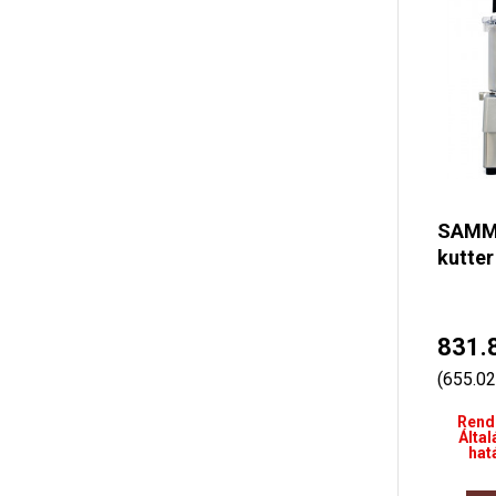
SAMMI
kutter 
831.
(655.0
Rend
Által
hat