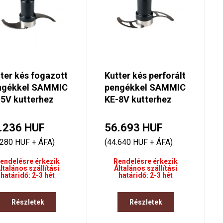
ter kés fogazott
Kutter kés perforált
ngékkel SAMMIC
pengékkel SAMMIC
5V kutterhez
KE-8V kutterhez
.236 HUF
56.693 HUF
.280 HUF + ÁFA)
(44.640 HUF + ÁFA)
endelésre érkezik
Rendelésre érkezik
ltalános szállítási
Általános szállítási
határidő: 2-3 hét
határidő: 2-3 hét
Részletek
Részletek