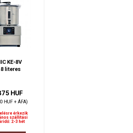
C KE-8V
8 literes
875 HUF
20 HUF + ÁFA)
elésre érkezik
ános szállítási
áridő: 2-3 hét