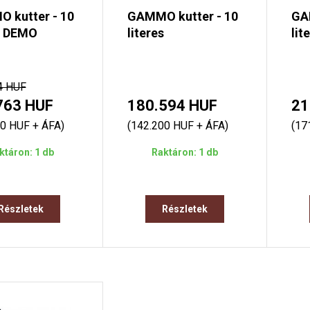
 kutter - 10
GAMMO kutter - 10
GA
s DEMO
literes
lit
4 HUF
763 HUF
180.594 HUF
21
60 HUF + ÁFA)
(142.200 HUF + ÁFA)
(17
ktáron: 1 db
Raktáron: 1 db
Részletek
Részletek