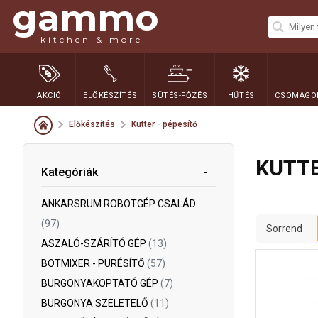
gammo
kitchen & more
AKCIÓ
ELŐKÉSZÍTÉS
SÜTÉS-FŐZÉS
HŰTÉS
CSOMAGOL
Előkészítés
Kutter - pépesítő
KUTTE
Kategóriák
ANKARSRUM ROBOTGÉP CSALÁD
(97)
Sorrend
ASZALÓ-SZÁRÍTÓ GÉP
(13)
BOTMIXER - PÜRÉSÍTŐ
(57)
BURGONYAKOPTATÓ GÉP
(7)
BURGONYA SZELETELŐ
(11)