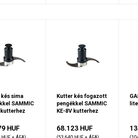
 kés sima
Kutter kés fogazott
GA
kkel SAMMIC
pengékkel SAMMIC
lit
 kutterhez
KE-8V kutterhez
79 HUF
68.123 HUF
13
 HUF + ÁFA)
(53.640 HUF + ÁFA)
(10