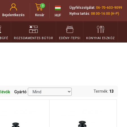
0
Ügyfélszolgálat:
06-70-603-9099
Nyitva tartás:
08:00-16:00 (H-P)
Bejelentkezés
Kosár
HUF
 BÜFÉ
ROZSDAMENTES BÚTOR
EDÉNY-TEPSI
KONYHAI ESZKÖZ
Termék:
13
 lévők
Gyártó