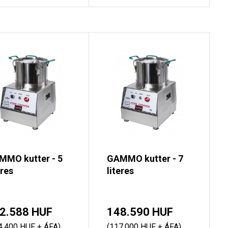
MMO kutter - 5
GAMMO kutter - 7
eres
literes
2.588 HUF
148.590 HUF
4.400 HUF + ÁFA)
(117.000 HUF + ÁFA)