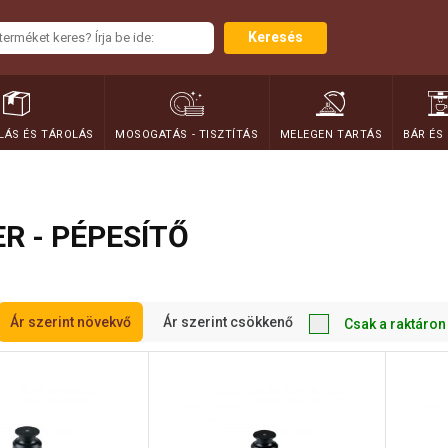
Keresés
ÁS ÉS TÁROLÁS
MOSOGATÁS - TISZTÍTÁS
MELEGEN TARTÁS
BÁR ÉS
R - PÉPESÍTŐ
Ár szerint növekvő
Ár szerint csökkenő
Csak a raktáron