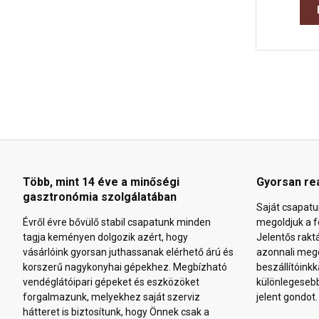
Több, mint 14 éve a minőségi
Gyorsan re
gasztronómia szolgálatában
Saját csapatu
Évről évre bővülő stabil csapatunk minden
megoldjuk a f
tagja keményen dolgozik azért, hogy
Jelentős rakt
vásárlóink gyorsan juthassanak elérhető árú és
azonnali mego
korszerű nagykonyhai gépekhez. Megbízható
beszállítóinkk
vendéglátóipari gépeket és eszközöket
különlegeseb
forgalmazunk, melyekhez saját szerviz
jelent gondot.
hátteret is biztosítunk, hogy Önnek csak a