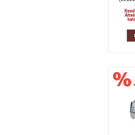
Rend
Által
hat