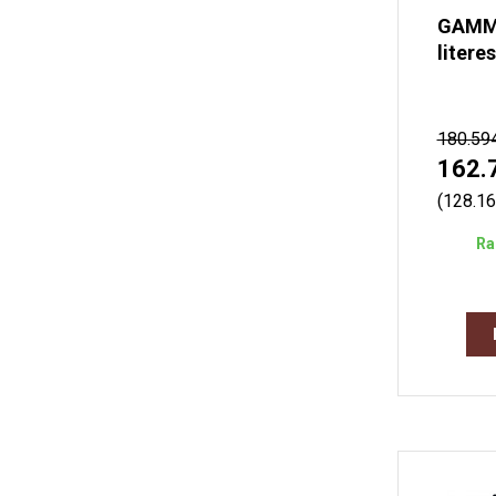
GAMMO
litere
180.59
162.
(128.1
Ra