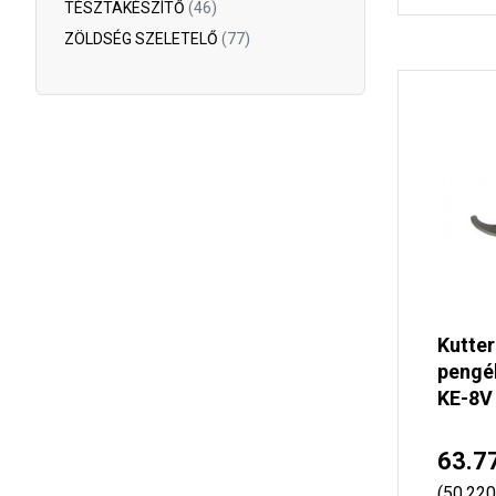
TÉSZTAKÉSZÍTŐ
(46)
ZÖLDSÉG SZELETELŐ
(77)
Kutter
pengé
KE-8V
63.7
(50.220