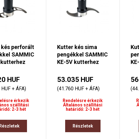
 kés perforált
Kutter kés sima
Kut
kkel SAMMIC
pengékkel SAMMIC
pe
 kutterhez
KE-5V kutterhez
KE-
20 HUF
53.035 HUF
56
 HUF + ÁFA)
(41.760 HUF + ÁFA)
(44
elésre érkezik
Rendelésre érkezik
R
ános szállítási
Általános szállítási
Á
áridő: 2-3 hét
határidő: 2-3 hét
Részletek
Részletek