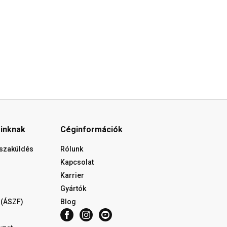
óinknak
Céginformációk
isszaküldés
Rólunk
Kapcsolat
Karrier
Gyártók
 (ÁSZF)
Blog