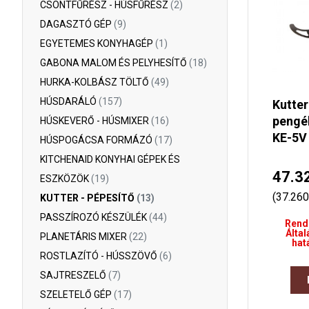
CSONTFŰRÉSZ - HÚSFŰRÉSZ
(2)
DAGASZTÓ GÉP
(9)
EGYETEMES KONYHAGÉP
(1)
GABONA MALOM ÉS PELYHESÍTŐ
(18)
HURKA-KOLBÁSZ TÖLTŐ
(49)
HÚSDARÁLÓ
(157)
Kutter
pengé
HÚSKEVERŐ - HÚSMIXER
(16)
KE-5V
HÚSPOGÁCSA FORMÁZÓ
(17)
KITCHENAID KONYHAI GÉPEK ÉS
47.3
ESZKÖZÖK
(19)
(37.260
KUTTER - PÉPESÍTŐ
(13)
PASSZÍROZÓ KÉSZÜLÉK
(44)
Rend
Által
PLANETÁRIS MIXER
(22)
hat
ROSTLAZÍTÓ - HÚSSZÖVŐ
(6)
SAJTRESZELŐ
(7)
SZELETELŐ GÉP
(17)