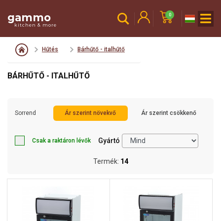
gammo
0
kitchen & more
Hűtés
Bárhűtő - italhűtő
BÁRHŰTŐ - ITALHŰTŐ
Sorrend
Ár szerint növekvő
Ár szerint csökkenő
Gyártó
Csak a raktáron lévők
Termék:
14