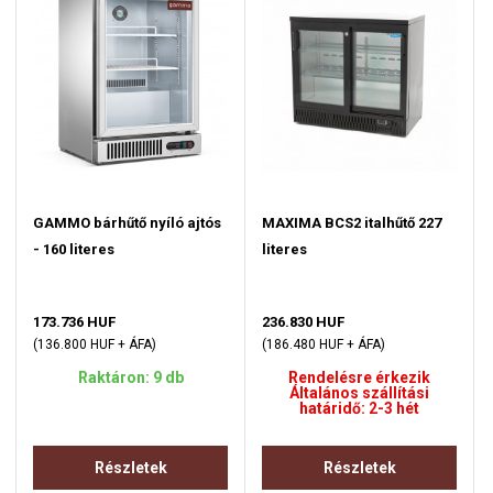
GAMMO bárhűtő nyíló ajtós
MAXIMA BCS2 italhűtő 227
- 160 literes
literes
173.736 HUF
236.830 HUF
(136.800 HUF + ÁFA)
(186.480 HUF + ÁFA)
Raktáron: 9 db
Rendelésre érkezik
Általános szállítási
határidő: 2-3 hét
Részletek
Részletek