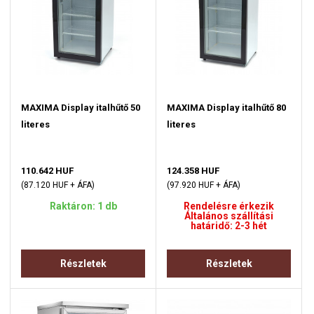
MAXIMA Display italhűtő 50
MAXIMA Display italhűtő 80
literes
literes
110.642 HUF
124.358 HUF
(87.120 HUF + ÁFA)
(97.920 HUF + ÁFA)
Raktáron: 1 db
Rendelésre érkezik
Általános szállítási
határidő: 2-3 hét
Részletek
Részletek