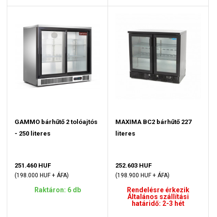
GAMMO bárhűtő 2 tolóajtós
MAXIMA BC2 bárhűtő 227
- 250 literes
literes
251.460 HUF
252.603 HUF
(198.000 HUF + ÁFA)
(198.900 HUF + ÁFA)
Raktáron: 6 db
Rendelésre érkezik
Általános szállítási
határidő: 2-3 hét