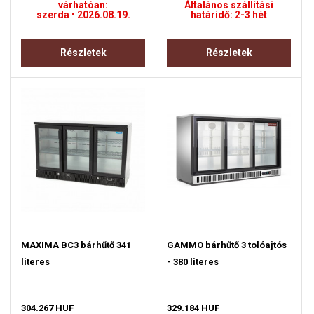
várhatóan:
Általános szállítási
szerda • 2026.08.19.
határidő: 2-3 hét
Részletek
Részletek
MAXIMA BC3 bárhűtő 341
GAMMO bárhűtő 3 tolóajtós
literes
- 380 literes
304.267 HUF
329.184 HUF