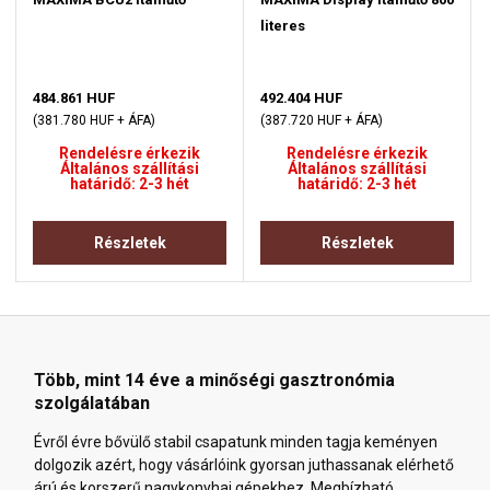
literes
484.861 HUF
492.404 HUF
(381.780 HUF + ÁFA)
(387.720 HUF + ÁFA)
Rendelésre érkezik
Rendelésre érkezik
Általános szállítási
Általános szállítási
határidő: 2-3 hét
határidő: 2-3 hét
Részletek
Részletek
Több, mint 14 éve a minőségi gasztronómia
szolgálatában
Évről évre bővülő stabil csapatunk minden tagja keményen
dolgozik azért, hogy vásárlóink gyorsan juthassanak elérhető
árú és korszerű nagykonyhai gépekhez. Megbízható