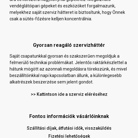
vendéglátóipari gépeket és eszközöket forgalmazunk,
melyekhez saját szerviz hátteret is biztosítunk, hogy Önnek
csak a sütés-főzésre kelljen koncentrálnia.
Gyorsan reagáló szervizháttér
Saját csapatunkkal gyorsan és szakszerűen megoldjuk a
felmerülő technikai problémákat. Jelentős raktárkészlettel a
hátunk mögött az azonnali megoldásra törekszünk, és mivel
beszállítóinkkal napi kapcsolatban állunk, a különlegesebb
alkatrészek beszerzése sem jelent gondot.
>> Kattintson ide a szerviz eléréséhez
Fontos információk vásárlóinknak
Szállítási díjak, átfutási idők, visszaküldés
Fizetési lehetőségek