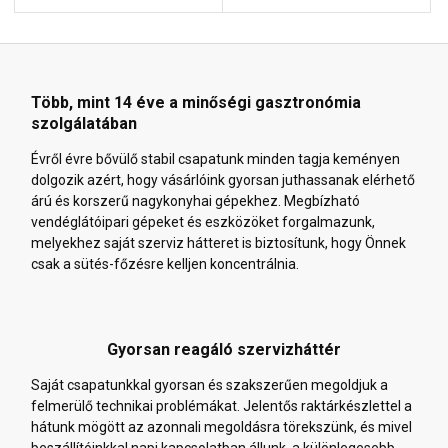
Több, mint 14 éve a minőségi gasztronómia
szolgálatában
Évről évre bővülő stabil csapatunk minden tagja keményen
dolgozik azért, hogy vásárlóink gyorsan juthassanak elérhető
árú és korszerű nagykonyhai gépekhez. Megbízható
vendéglátóipari gépeket és eszközöket forgalmazunk,
melyekhez saját szerviz hátteret is biztosítunk, hogy Önnek
csak a sütés-főzésre kelljen koncentrálnia.
Gyorsan reagáló szervizháttér
Saját csapatunkkal gyorsan és szakszerűen megoldjuk a
felmerülő technikai problémákat. Jelentős raktárkészlettel a
hátunk mögött az azonnali megoldásra törekszünk, és mivel