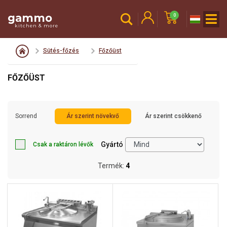
gammo
0
kitchen & more
Sütés-főzés
Főzőüst
FŐZŐÜST
Sorrend
Ár szerint növekvő
Ár szerint csökkenő
Gyártó
Csak a raktáron lévők
Termék:
4