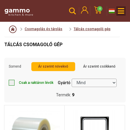
gammo
0
kitchen & more
Csomagolás és tárolás
Tálcás csomagoló gép
TÁLCÁS CSOMAGOLÓ GÉP
Sorrend
Ár szerint növekvő
Ár szerint csökkenő
Gyártó
Csak a raktáron lévők
Termék:
9