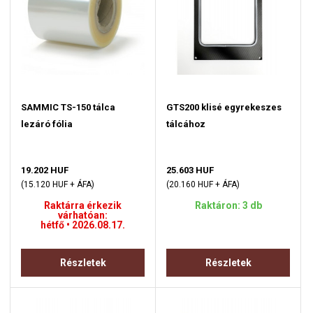
SAMMIC TS-150 tálca
GTS200 klisé egyrekeszes
lezáró fólia
tálcához
19.202 HUF
25.603 HUF
(15.120 HUF + ÁFA)
(20.160 HUF + ÁFA)
Raktárra érkezik
Raktáron: 3 db
várhatóan:
hétfő • 2026.08.17.
Részletek
Részletek