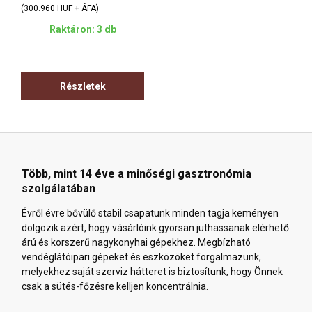
(300.960 HUF + ÁFA)
Raktáron: 3 db
Részletek
Több, mint 14 éve a minőségi gasztronómia
szolgálatában
Évről évre bővülő stabil csapatunk minden tagja keményen
dolgozik azért, hogy vásárlóink gyorsan juthassanak elérhető
árú és korszerű nagykonyhai gépekhez. Megbízható
vendéglátóipari gépeket és eszközöket forgalmazunk,
melyekhez saját szerviz hátteret is biztosítunk, hogy Önnek
csak a sütés-főzésre kelljen koncentrálnia.