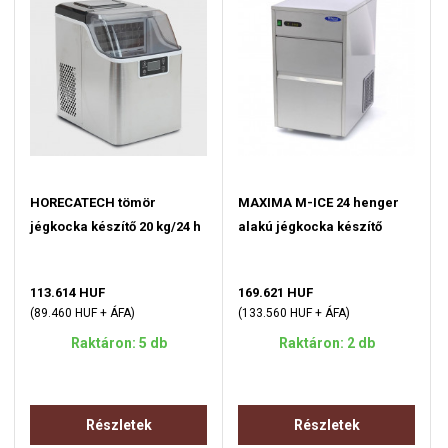
HORECATECH tömör
MAXIMA M-ICE 24 henger
jégkocka készítő 20 kg/24 h
alakú jégkocka készítő
113.614 HUF
169.621 HUF
(89.460 HUF + ÁFA)
(133.560 HUF + ÁFA)
Raktáron: 5 db
Raktáron: 2 db
Részletek
Részletek