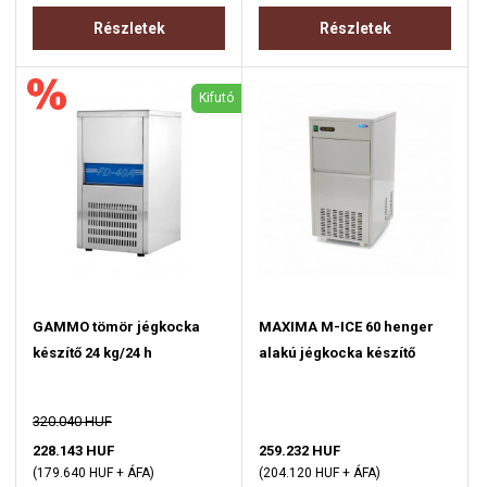
Részletek
Részletek
Kifutó
GAMMO tömör jégkocka
MAXIMA M-ICE 60 henger
készítő 24 kg/24 h
alakú jégkocka készítő
320.040 HUF
228.143 HUF
259.232 HUF
(179.640 HUF + ÁFA)
(204.120 HUF + ÁFA)