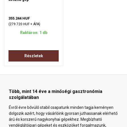
355.244 HUF
(279.720 HUF + ÁFA)
Raktáron: 1 db
Részletek
Több, mint 14 éve a minőségi gasztronómia
szolgálatában
Évről évre bővülő stabil csapatunk minden tagja keményen
dolgozik azért, hogy vásárlóink gyorsan juthassanak elérhető
árú és korszerű nagykonyhai gépekhez. Megbízható
vendéglátóipari gépeket és eszközöket forgalmazunk,