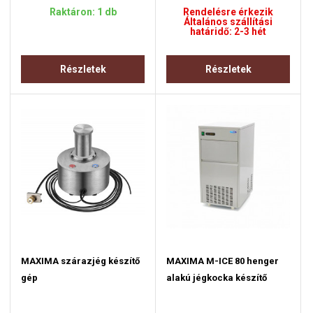
Raktáron: 1 db
Rendelésre érkezik
Általános szállítási
határidő: 2-3 hét
Részletek
Részletek
MAXIMA szárazjég készítő
MAXIMA M-ICE 80 henger
gép
alakú jégkocka készítő