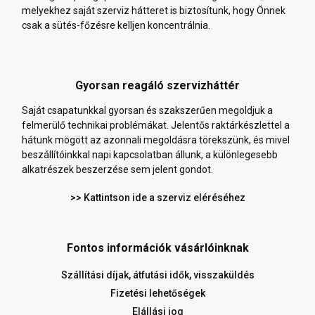
melyekhez saját szerviz hátteret is biztosítunk, hogy Önnek
csak a sütés-főzésre kelljen koncentrálnia.
Gyorsan reagáló szervizháttér
Saját csapatunkkal gyorsan és szakszerűen megoldjuk a
felmerülő technikai problémákat. Jelentős raktárkészlettel a
hátunk mögött az azonnali megoldásra törekszünk, és mivel
beszállítóinkkal napi kapcsolatban állunk, a különlegesebb
alkatrészek beszerzése sem jelent gondot.
>> Kattintson ide a szerviz eléréséhez
Fontos információk vásárlóinknak
Szállítási díjak, átfutási idők, visszaküldés
Fizetési lehetőségek
Elállási jog