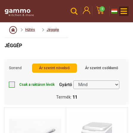
gammo
0
kitchen & more
Hűtés
Jéggép
JÉGGÉP
Sorrend
Ár szerint növekvő
Ár szerint csökkenő
Gyártó
Csak a raktáron lévők
Termék:
11