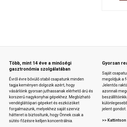
Több, mint 14 éve a minőségi
Gyorsan re
gasztronómia szolgálatában
Saját csapatu
Évről évre bővülő stabil csapatunk minden
megoldjuk a f
tagja keményen dolgozik azért, hogy
Jelentős rakt
vásárlóink gyorsan juthassanak elérhető árú és
azonnali mego
korszerű nagykonyhai gépekhez. Megbízható
beszállítóinkk
vendéglátóipari gépeket és eszközöket
különlegeseb
forgalmazunk, melyekhez saját szerviz
jelent gondot.
hátteret is biztosítunk, hogy Önnek csak a
>> Kattintson
sütés-főzésre kelljen koncentrálnia.