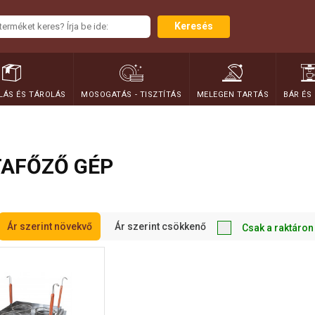
Keresés
ÁS ÉS TÁROLÁS
MOSOGATÁS - TISZTÍTÁS
MELEGEN TARTÁS
BÁR ÉS
TAFŐZŐ GÉP
Ár szerint növekvő
Ár szerint csökkenő
Csak a raktáron