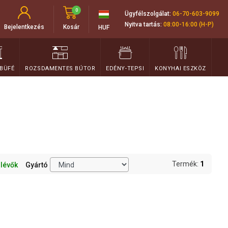
0
Ügyfélszolgálat:
06-70-603-9099
Nyitva tartás:
08:00-16:00 (H-P)
Bejelentkezés
Kosár
HUF
 BÜFÉ
ROZSDAMENTES BÚTOR
EDÉNY-TEPSI
KONYHAI ESZKÖZ
Termék:
1
 lévők
Gyártó