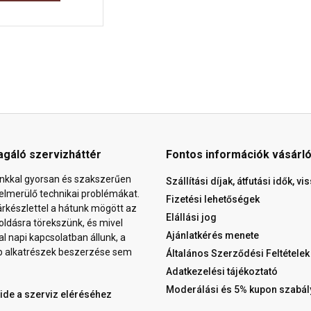
agáló szervizháttér
Fontos információk vásárl
nkkal gyorsan és szakszerűen
Szállítási díjak, átfutási idők, v
elmerülő technikai problémákat.
Fizetési lehetőségek
árkészlettel a hátunk mögött az
Elállási jog
ldásra törekszünk, és mivel
Ajánlatkérés menete
al napi kapcsolatban állunk, a
b alkatrészek beszerzése sem
Általános Szerződési Feltételek
Adatkezelési tájékoztató
Moderálási és 5% kupon szabál
 ide a szerviz eléréséhez