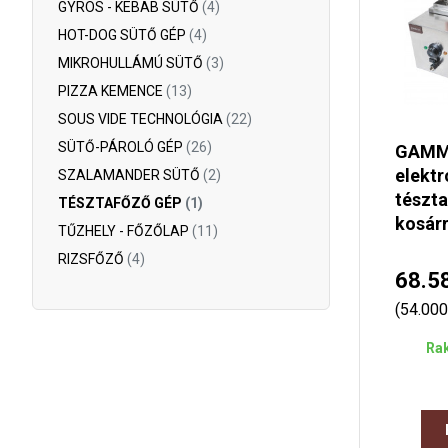
GYROS - KEBAB SÜTŐ
(4)
HOT-DOG SÜTŐ GÉP
(4)
MIKROHULLÁMÚ SÜTŐ
(3)
PIZZA KEMENCE
(13)
SOUS VIDE TECHNOLÓGIA
(22)
SÜTŐ-PÁROLÓ GÉP
(26)
GAM
elekt
SZALAMANDER SÜTŐ
(2)
tészta
TÉSZTAFŐZŐ GÉP
(1)
kosárr
TŰZHELY - FŐZŐLAP
(11)
RIZSFŐZŐ
(4)
68.5
(54.000
Rak