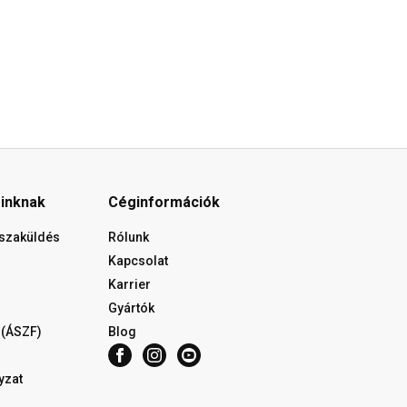
óinknak
Céginformációk
isszaküldés
Rólunk
Kapcsolat
Karrier
Gyártók
 (ÁSZF)
Blog
yzat