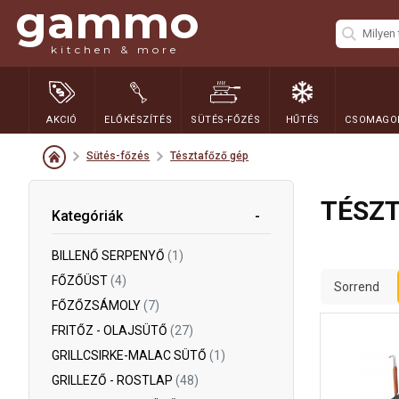
gammo
kitchen & more
AKCIÓ
ELŐKÉSZÍTÉS
SÜTÉS-FŐZÉS
HŰTÉS
CSOMAGOL
Sütés-főzés
Tésztafőző gép
TÉSZ
Kategóriák
BILLENŐ SERPENYŐ
(1)
FŐZŐÜST
(4)
Sorrend
FŐZŐZSÁMOLY
(7)
FRITŐZ - OLAJSÜTŐ
(27)
GRILLCSIRKE-MALAC SÜTŐ
(1)
GRILLEZŐ - ROSTLAP
(48)