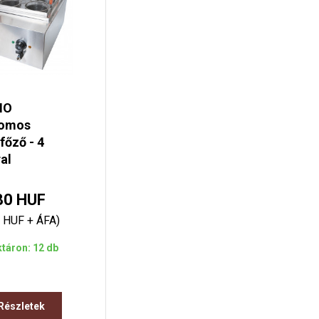
MO
romos
főző - 4
al
80 HUF
 HUF + ÁFA)
táron: 12 db
Részletek