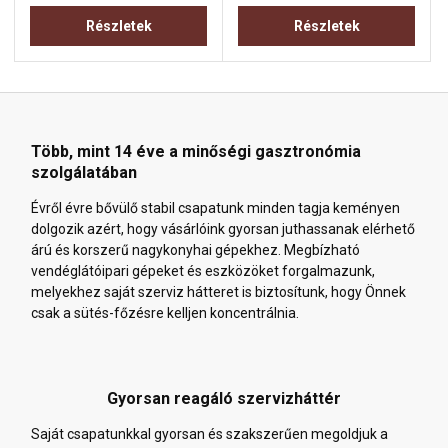
Részletek
Részletek
Több, mint 14 éve a minőségi gasztronómia
szolgálatában
Évről évre bővülő stabil csapatunk minden tagja keményen
dolgozik azért, hogy vásárlóink gyorsan juthassanak elérhető
árú és korszerű nagykonyhai gépekhez. Megbízható
vendéglátóipari gépeket és eszközöket forgalmazunk,
melyekhez saját szerviz hátteret is biztosítunk, hogy Önnek
csak a sütés-főzésre kelljen koncentrálnia.
Gyorsan reagáló szervizháttér
Saját csapatunkkal gyorsan és szakszerűen megoldjuk a