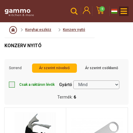
gammo
0
kitchen & more
Konyhai eszköz
Konzerv nyitó
KONZERV NYITÓ
Sorrend
Ár szerint növekvő
Ár szerint csökkenő
Gyártó
Csak a raktáron lévők
Termék:
6