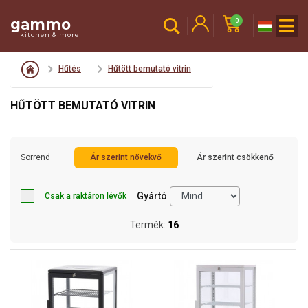
gammo
0
kitchen & more
Hűtés
Hűtött bemutató vitrin
HŰTÖTT BEMUTATÓ VITRIN
Sorrend
Ár szerint növekvő
Ár szerint csökkenő
Gyártó
Csak a raktáron lévők
Termék:
16