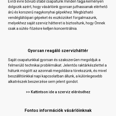
Évről évre bővülő stabil csapatunk minden tagja keményen
dolgozik azért, hogy vásárlóink gyorsan juthassanak elérhető
árú és korszerű nagykonyhai gépekhez. Megbízható
vendéglátóipari gépeket és eszközöket forgalmazunk,
melyekhez saját szerviz hátteret is biztosítunk, hogy Önnek
csak a sütés-főzésre kelljen koncentrálnia.
Gyorsan reagáló szervizháttér
Saját csapatunkkal gyorsan és szakszerűen megoldjuk a
felmerülő technikai problémákat. Jelentős raktárkészlettel a
hátunk mögött az azonnali megoldásra törekszünk, és mivel
beszállítóinkkal napi kapcsolatban állunk, a különlegesebb
alkatrészek beszerzése sem jelent gondot.
>> Kattintson ide a szerviz eléréséhez
Fontos információk vásárlóinknak