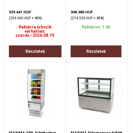
329.641 HUF
348.386 HUF
(259.560 HUF + ÁFA)
(274.320 HUF + ÁFA)
Raktárra érkezik
Raktáron: 1 db
várhatóan:
szerda • 2026.08.19.
Részletek
Részletek
MAXIMA 220L hűtött vitrin
MAXIMA Süteményes hűtött