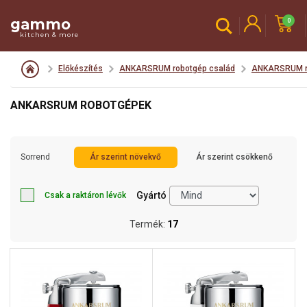
gammo
0
kitchen & more
Előkészítés
ANKARSRUM robotgép család
ANKARSRUM r
ANKARSRUM ROBOTGÉPEK
Sorrend
Ár szerint növekvő
Ár szerint csökkenő
Gyártó
Csak a raktáron lévők
Termék:
17