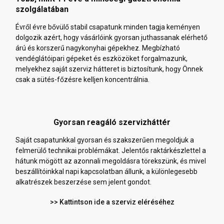
szolgálatában
Évről évre bővülő stabil csapatunk minden tagja keményen
dolgozik azért, hogy vásárlóink gyorsan juthassanak elérhető
árú és korszerű nagykonyhai gépekhez. Megbízható
vendéglátóipari gépeket és eszközöket forgalmazunk,
melyekhez saját szerviz hátteret is biztosítunk, hogy Önnek
csak a sütés-főzésre kelljen koncentrálnia.
Gyorsan reagáló szervizháttér
Saját csapatunkkal gyorsan és szakszerűen megoldjuk a
felmerülő technikai problémákat. Jelentős raktárkészlettel a
hátunk mögött az azonnali megoldásra törekszünk, és mivel
beszállítóinkkal napi kapcsolatban állunk, a különlegesebb
alkatrészek beszerzése sem jelent gondot.
>> Kattintson ide a szerviz eléréséhez