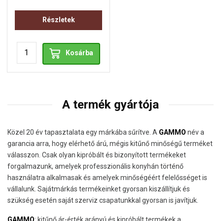
Részletek
Kosárba
A termék gyártója
Közel 20 év tapasztalata egy márkába sűrítve. A
GAMMO
név a
garancia arra, hogy elérhető árú, mégis kitűnő minőségű terméket
válasszon. Csak olyan kipróbált és bizonyított termékeket
forgalmazunk, amelyek professzionális konyhán történő
használatra alkalmasak és amelyek minőségéért felelősséget is
vállalunk. Sajátmárkás termékeinket gyorsan kiszállítjuk és
szükség esetén saját szerviz csapatunkkal gyorsan is javítjuk.
GAMMO
: kitűnő ár-érték arányú és kipróbált termékek a