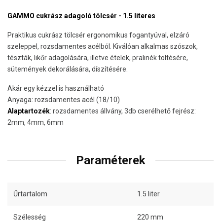
GAMMO cukrász adagoló tölcsér - 1.5 literes
Praktikus cukrász tölcsér ergonomikus fogantyúval, elzáró
szeleppel, rozsdamentes acélból. Kiválóan alkalmas szószok,
tészták, likőr adagolására, illetve ételek, pralinék töltésére,
sütemények dekorálására, díszítésére.
Akár egy kézzel is használható
Anyaga: rozsdamentes acél (18/10)
Alaptartozék
: rozsdamentes állvány, 3db cserélhető fejrész:
2mm, 4mm, 6mm
Paraméterek
Űrtartalom
1.5 liter
Szélesség
220 mm