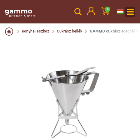
gammo
0
kitchen & more
Konyhai eszköz
Cukrász kellék
GAMMO cukrász adagoló tölc