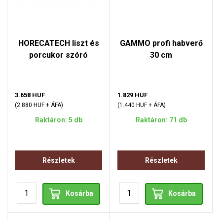
HORECATECH liszt és
GAMMO profi habverő
porcukor szóró
30 cm
3.658 HUF
1.829 HUF
(2.880 HUF + ÁFA)
(1.440 HUF + ÁFA)
Raktáron: 5 db
Raktáron: 71 db
Részletek
Részletek
Kosárba
Kosárba