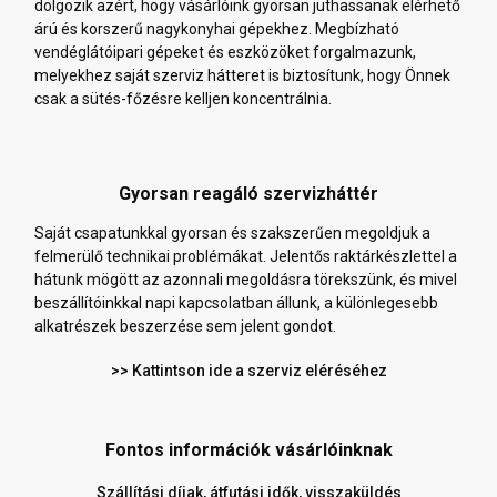
dolgozik azért, hogy vásárlóink gyorsan juthassanak elérhető
árú és korszerű nagykonyhai gépekhez. Megbízható
vendéglátóipari gépeket és eszközöket forgalmazunk,
melyekhez saját szerviz hátteret is biztosítunk, hogy Önnek
csak a sütés-főzésre kelljen koncentrálnia.
Gyorsan reagáló szervizháttér
Saját csapatunkkal gyorsan és szakszerűen megoldjuk a
felmerülő technikai problémákat. Jelentős raktárkészlettel a
hátunk mögött az azonnali megoldásra törekszünk, és mivel
beszállítóinkkal napi kapcsolatban állunk, a különlegesebb
alkatrészek beszerzése sem jelent gondot.
>> Kattintson ide a szerviz eléréséhez
Fontos információk vásárlóinknak
Szállítási díjak, átfutási idők, visszaküldés