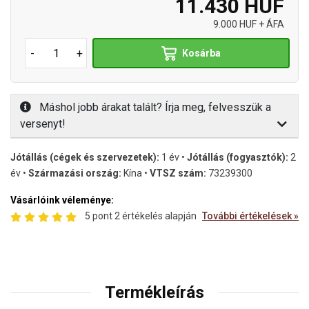
11.430 HUF
9.000 HUF + ÁFA
-
+
Kosárba
Máshol jobb árakat talált? Írja meg, felvesszük a
versenyt!
Jótállás (cégek és szervezetek):
1 év •
Jótállás (fogyasztók):
2
év •
Származási ország:
Kína •
VTSZ szám:
73239300
Vásárlóink véleménye:
5 pont 2 értékelés alapján
További értékelések »
Termékleírás