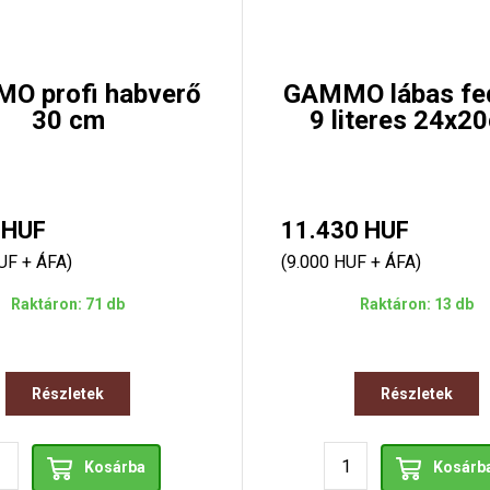
O profi habverő
GAMMO lábas fe
30 cm
9 literes 24x2
 HUF
11.430 HUF
UF + ÁFA)
(9.000 HUF + ÁFA)
Raktáron: 71 db
Raktáron: 13 db
Részletek
Részletek
Kosárba
Kosárb