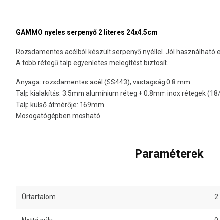
GAMMO nyeles serpenyő 2 literes 24x4.5cm
Rozsdamentes acélból készült serpenyő nyéllel. Jól használható 
A több rétegű talp egyenletes melegítést biztosít.
Anyaga: rozsdamentes acél (SS443), vastagság 0.8 mm
Talp kialakítás: 3.5mm alumínium réteg + 0.8mm inox rétegek (18
Talp külső átmérője: 169mm
Mosogatógépben mosható
Paraméterek
Űrtartalom
2 