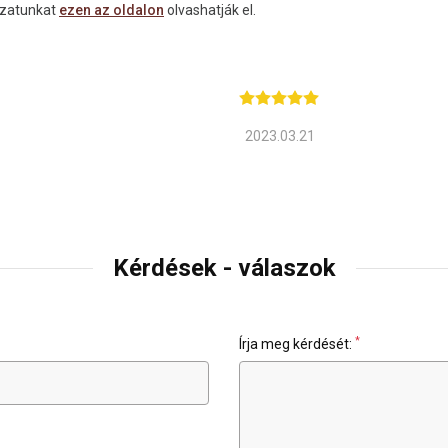
lyzatunkat
ezen az oldalon
olvashatják el.
2023.03.21
Kérdések - válaszok
*
Írja meg kérdését: