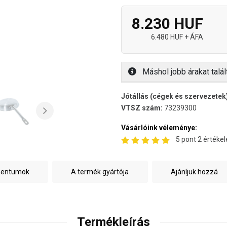
8.230 HUF
6.480 HUF + ÁFA
Máshol jobb árakat talál
Jótállás (cégek és szervezetek
VTSZ szám:
73239300
Vásárlóink véleménye:
5 pont 2 értékel
mentumok
A termék gyártója
Ajánljuk hozzá
Termékleírás