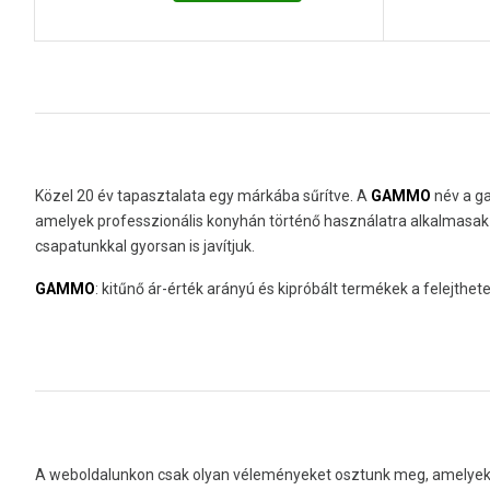
Közel 20 év tapasztalata egy márkába sűrítve. A
GAMMO
név a ga
amelyek professzionális konyhán történő használatra alkalmasak é
csapatunkkal gyorsan is javítjuk.
GAMMO
: kitűnő ár-érték arányú és kipróbált termékek a felejth
A weboldalunkon csak olyan véleményeket osztunk meg, amelyeket 