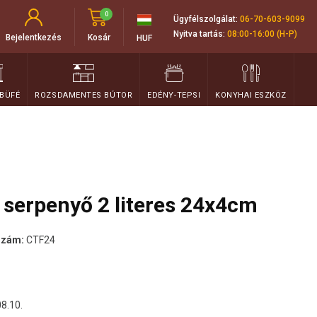
0
Ügyfélszolgálat:
06-70-603-9099
Nyitva tartás:
08:00-16:00 (H-P)
Bejelentkezés
Kosár
HUF
 BÜFÉ
ROZSDAMENTES BÚTOR
EDÉNY-TEPSI
KONYHAI ESZKÖZ
serpenyő 2 literes 24x4cm
szám:
CTF24
08.10.