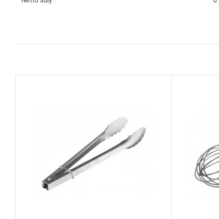
Nettó súly
0