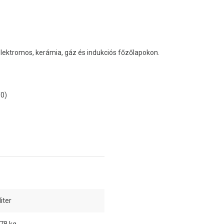
elektromos, kerámia, gáz és indukciós főzőlapokon.
/0)
liter