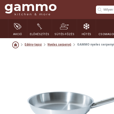
gammo
kitchen & more
AKCIÓ
ELŐKÉSZÍTÉS
SÜTÉS-FŐZÉS
HŰTÉS
CSOMAGOL
Edény-tepsi
Nyeles serpenyő
GAMMO nyeles serpenyő 