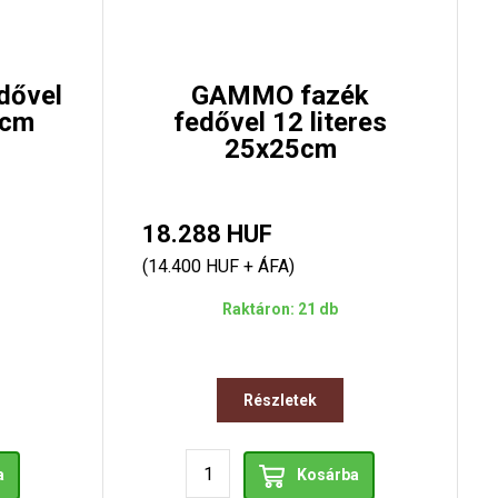
dővel
GAMMO fazék
0cm
fedővel 12 literes
25x25cm
18.288 HUF
(14.400 HUF + ÁFA)
Raktáron: 21 db
Részletek
a
Kosárba