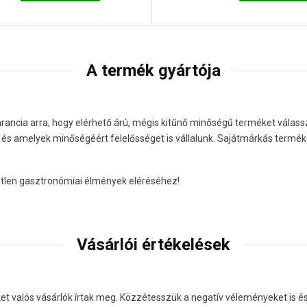
A termék gyártója
rancia arra, hogy elérhető árú, mégis kitűnő minőségű terméket válass
s amelyek minőségéért felelősséget is vállalunk. Sajátmárkás termékei
etetlen gasztronómiai élmények eléréséhez!
Vásárlói értékelések
valós vásárlók írtak meg. Közzétesszük a negatív véleményeket is és c