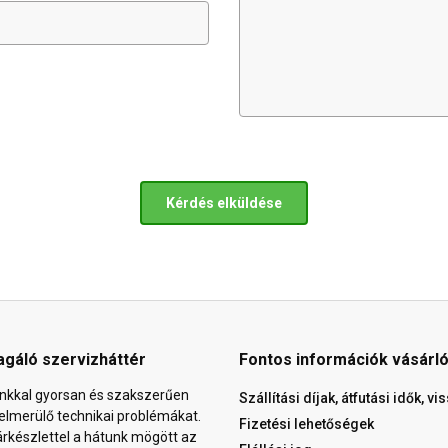
Kérdés elküldése
agáló szervizháttér
Fontos információk vásárl
nkkal gyorsan és szakszerűen
Szállítási díjak, átfutási idők, v
elmerülő technikai problémákat.
Fizetési lehetőségek
árkészlettel a hátunk mögött az