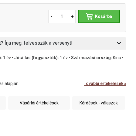
-
+
Kosárba
t? Írja meg, felvesszük a versenyt!
):
1 év •
Jótállás (fogyasztók):
1 év •
Származási ország:
Kína •
és alapján
További értékelések »
Vásárlói értékelések
Kérdések - válaszok