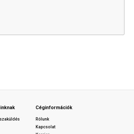
óinknak
Céginformációk
isszaküldés
Rólunk
Kapcsolat