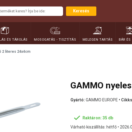
Keresés
ÁS ÉS TÁROLÁS
MOSOGATÁS - TISZTÍTÁS
MELEGEN TARTÁS
BÁR ÉS
2 literes 24x4cm
GAMMO nyeles 
Gyártó:
GAMMO EUROPE
• Cikk
Raktáron: 35 db
Várható kiszállítás: hétfő • 2026.