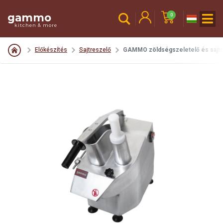
gammo
0
kitchen & more
Előkészítés
Sajtreszelő
GAMMO zöldségszeletelő és sajtre