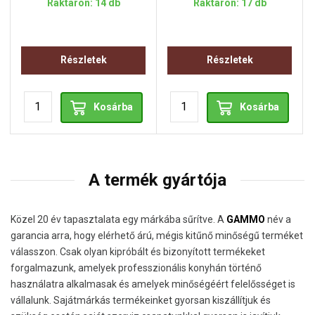
Raktáron: 14 db
Raktáron: 17 db
Részletek
Részletek
Kosárba
Kosárba
A termék gyártója
Közel 20 év tapasztalata egy márkába sűrítve. A
GAMMO
név a
garancia arra, hogy elérhető árú, mégis kitűnő minőségű terméket
válasszon. Csak olyan kipróbált és bizonyított termékeket
forgalmazunk, amelyek professzionális konyhán történő
használatra alkalmasak és amelyek minőségéért felelősséget is
vállalunk. Sajátmárkás termékeinket gyorsan kiszállítjuk és