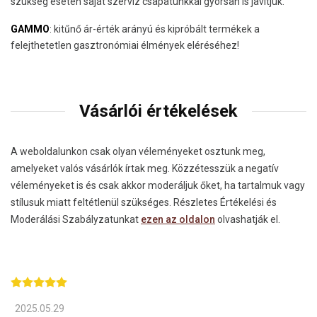
szükség esetén saját szerviz csapatunkkal gyorsan is javítjuk.
GAMMO
: kitűnő ár-érték arányú és kipróbált termékek a
felejthetetlen gasztronómiai élmények eléréséhez!
Vásárlói értékelések
A weboldalunkon csak olyan véleményeket osztunk meg,
amelyeket valós vásárlók írtak meg. Közzétesszük a negatív
véleményeket is és csak akkor moderáljuk őket, ha tartalmuk vagy
stílusuk miatt feltétlenül szükséges. Részletes Értékelési és
Moderálási Szabályzatunkat
ezen az oldalon
olvashatják el.
2025.05.29