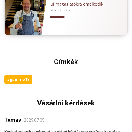
új magaslatokra emelkedik
2025. 03. 07.
Címkék
#gammo13
Vásárlói kérdések
Tamas
2025.07.05