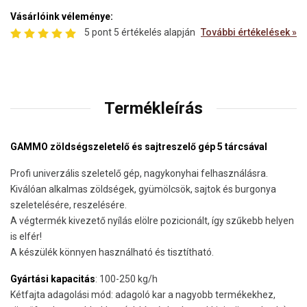
Vásárlóink véleménye:
5 pont 5 értékelés alapján
További értékelések »
Termékleírás
GAMMO zöldségszeletelő és sajtreszelő gép 5 tárcsával
Profi univerzális szeletelő gép, nagykonyhai felhasználásra.
Kiválóan alkalmas zöldségek, gyümölcsök, sajtok és burgonya
szeletelésére, reszelésére.
A végtermék kivezető nyílás elölre pozicionált, így szűkebb helyen
is elfér!
A készülék könnyen használható és tisztítható.
Gyártási kapacitás
: 100-250 kg/h
Kétfajta adagolási mód: adagoló kar a nagyobb termékekhez,