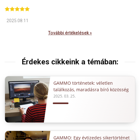
2025.08.11
További értékelések »
Érdekes cikkeink a témában:
GAMMO történetek: véletlen
találkozás, maradásra bíró közösség
2025. 03. 25.
GAMMO: Egy évtizedes sikertörténet