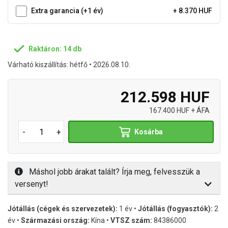
Extra garancia (+1 év)
+ 8.370 HUF
Raktáron: 14 db
Várható kiszállítás: hétfő • 2026.08.10.
212.598 HUF
167.400 HUF + ÁFA
-
+
Kosárba
Máshol jobb árakat talált? Írja meg, felvesszük a
versenyt!
Jótállás (cégek és szervezetek):
1 év •
Jótállás (fogyasztók):
2
év •
Származási ország:
Kína •
VTSZ szám:
84386000