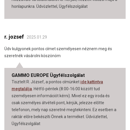
honlapunkra. Üdvözlettel, Ügyfélszolgálat
r. jozsef
2025.01.29
Üdv kulgyonek pontos címet személyesen néznem meg és
szeretnék vásárolni köszönöm
GAMMO EUROPE Ügyfélszolgálat
Tisztelt R. József, a pontos címünket
ide kattintva
megtalálja
. Hétfő-péntek (8:00-16:00 között tud
személyesen információt kérni). Mivel ez egy iroda és
csak személyes átvételi pont, kérjük, jelezze előtte
telefonon, mely nap szeretné megtekinteni. Ez esetben a
raktár előre bekészíti Önnek a terméket. Üdvözlettel,
Ügyfélszolgálat