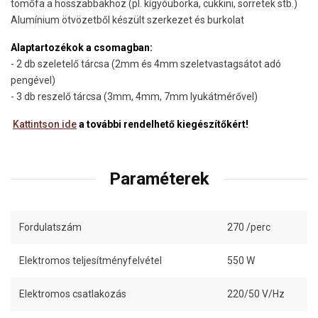
tömőfa a hosszabbakhoz (pl. kígyóuborka, cukkini, sörretek stb.)
Alumínium ötvözetből készült szerkezet és burkolat
Alaptartozékok a csomagban:
- 2 db szeletelő tárcsa (2mm és 4mm szeletvastagsátot adó
pengével)
- 3 db reszelő tárcsa (3mm, 4mm, 7mm lyukátmérővel)
Kattintson ide
a további rendelhető kiegészítőkért!
Paraméterek
Fordulatszám
270 /perc
Elektromos teljesítményfelvétel
550 W
Elektromos csatlakozás
220/50 V/Hz