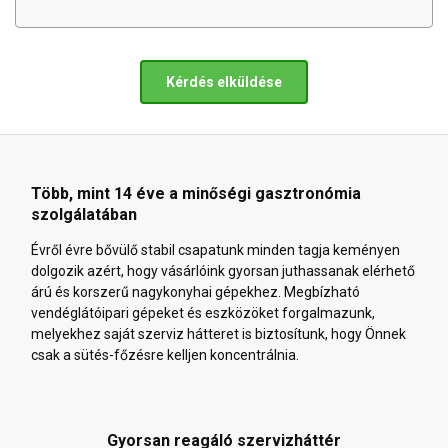
Kérdés elküldése
Több, mint 14 éve a minőségi gasztronómia
szolgálatában
Évről évre bővülő stabil csapatunk minden tagja keményen
dolgozik azért, hogy vásárlóink gyorsan juthassanak elérhető
árú és korszerű nagykonyhai gépekhez. Megbízható
vendéglátóipari gépeket és eszközöket forgalmazunk,
melyekhez saját szerviz hátteret is biztosítunk, hogy Önnek
csak a sütés-főzésre kelljen koncentrálnia.
Gyorsan reagáló szervizháttér