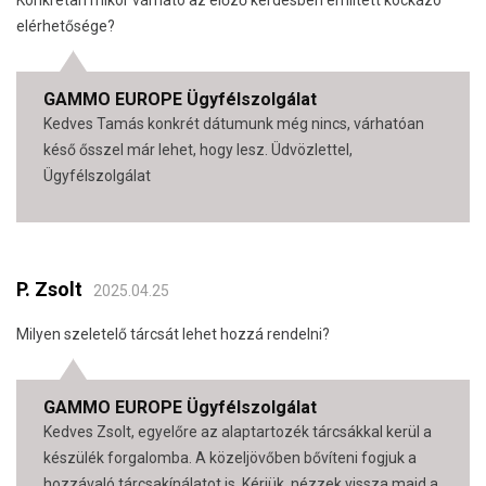
Konkrétan mikor várható az előző kérdésben említett kockázó
elérhetősége?
GAMMO EUROPE Ügyfélszolgálat
Kedves Tamás konkrét dátumunk még nincs, várhatóan
késő ősszel már lehet, hogy lesz. Üdvözlettel,
Ügyfélszolgálat
P. Zsolt
2025.04.25
Milyen szeletelő tárcsát lehet hozzá rendelni?
GAMMO EUROPE Ügyfélszolgálat
Kedves Zsolt, egyelőre az alaptartozék tárcsákkal kerül a
készülék forgalomba. A közeljövőben bővíteni fogjuk a
hozzávaló tárcsakínálatot is. Kérjük, nézzek vissza majd a