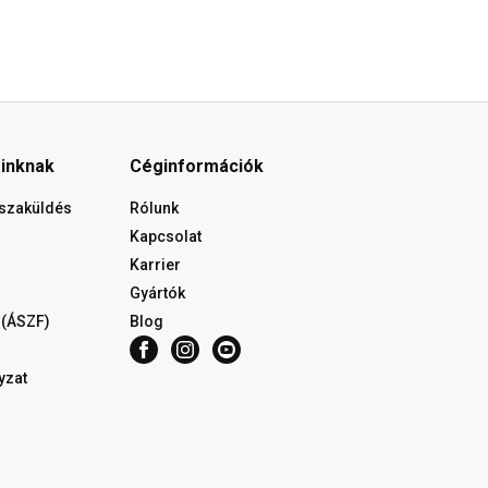
óinknak
Céginformációk
isszaküldés
Rólunk
Kapcsolat
Karrier
Gyártók
 (ÁSZF)
Blog
yzat