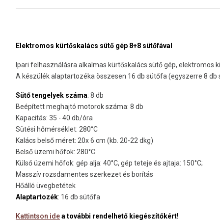
Elektromos kürtőskalács sütő gép 8+8 sütőfával
Ipari felhasználásra alkalmas kürtőskalács sütő gép, elektromos k
A készülék alaptartozéka összesen 16 db sütőfa (egyszerre 8 db s
Sütő tengelyek száma
: 8 db
Beépített meghajtó motorok száma: 8 db
Kapacitás: 35 - 40 db/óra
Sütési hőmérséklet: 280°C
Kalács belső méret: 20x 6 cm (kb. 20-22 dkg)
Belső üzemi hőfok: 280°C
Külső üzemi hőfok: gép alja: 40°C, gép teteje és ajtaja: 150°C;
Masszív rozsdamentes szerkezet és borítás
Hőálló üvegbetétek
Alaptartozék
: 16 db sütőfa
Kattintson ide
a további rendelhető kiegészítőkért!