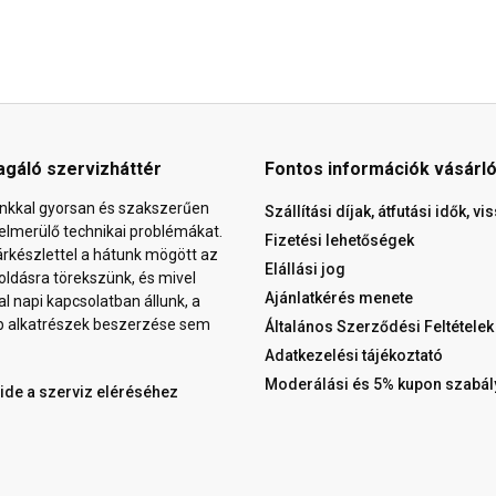
agáló szervizháttér
Fontos információk vásárl
nkkal gyorsan és szakszerűen
Szállítási díjak, átfutási idők, v
elmerülő technikai problémákat.
Fizetési lehetőségek
árkészlettel a hátunk mögött az
Elállási jog
ldásra törekszünk, és mivel
Ajánlatkérés menete
al napi kapcsolatban állunk, a
b alkatrészek beszerzése sem
Általános Szerződési Feltételek
Adatkezelési tájékoztató
Moderálási és 5% kupon szabál
 ide a szerviz eléréséhez