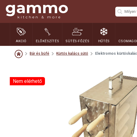
gammo
kitchen & more
AKCIÓ
ELŐKÉSZÍTÉS
SÜTÉS-FŐZÉS
HŰTÉS
CSOMAGOL
Bár és büfé
Kürtős kalács sütő
Elektromos kürtőskalác
Nem elérhető