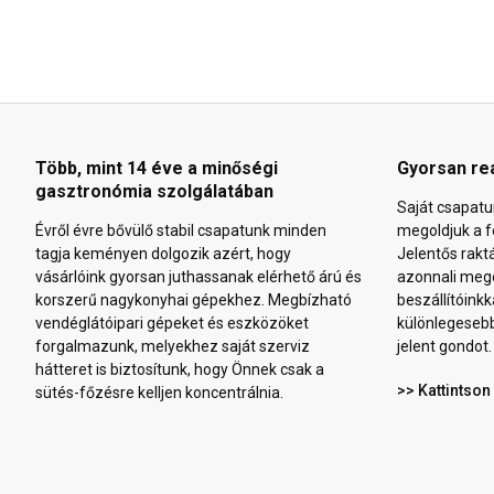
Több, mint 14 éve a minőségi
Gyorsan re
gasztronómia szolgálatában
Saját csapatu
Évről évre bővülő stabil csapatunk minden
megoldjuk a f
tagja keményen dolgozik azért, hogy
Jelentős rakt
vásárlóink gyorsan juthassanak elérhető árú és
azonnali mego
korszerű nagykonyhai gépekhez. Megbízható
beszállítóinkk
vendéglátóipari gépeket és eszközöket
különlegeseb
forgalmazunk, melyekhez saját szerviz
jelent gondot.
hátteret is biztosítunk, hogy Önnek csak a
>> Kattintson
sütés-főzésre kelljen koncentrálnia.