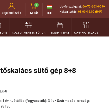
0
Ügyfélszolgálat:
06-70-603-9099
Nyitva tartás:
08:00-16:00 (H-P)
Bejelentkezés
Kosár
HUF
 BÜFÉ
ROZSDAMENTES BÚTOR
EDÉNY-TEPSI
KONYHAI ESZKÖZ
tőskalács sütő gép 8+8
EK-8
):
1 év •
Jótállás (fogyasztók):
3 év •
Származási ország:
198180