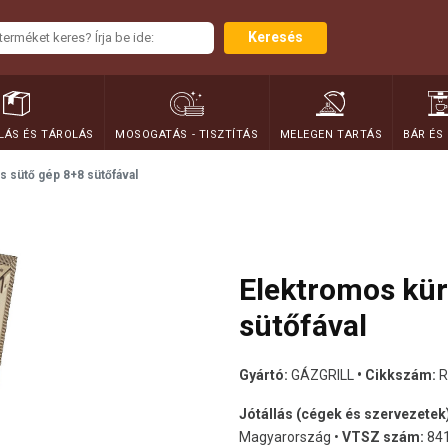
Keresés
ÁS ÉS TÁROLÁS
MOSOGATÁS - TISZTÍTÁS
MELEGEN TARTÁS
BÁR ÉS
s sütő gép 8+8 sütőfával
Elektromos kür
sütőfával
Gyártó:
GÁZGRILL
• Cikkszám:
R
Jótállás (cégek és szervezetek
Magyarország •
VTSZ szám:
84