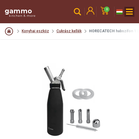
gammo
0
kitchen & more
Konyhai eszköz
Cukrász kellék
HORECATECH habszifon 1 li