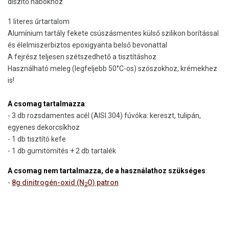
díszítő habokhoz
1 literes űrtartalom
Alumínium tartály fekete csúszásmentes külső szilikon borítással
és élelmiszerbiztos epoxigyanta belső bevonattal
A fejrész teljesen szétszedhető a tisztításhoz
Használható meleg (legfeljebb 50°C-os) szószokhoz, krémekhez
is!
A csomag tartalmazza
:
- 3 db rozsdamentes acél (AISI 304) fúvóka: kereszt, tulipán,
egyenes dekorcsíkhoz
- 1 db tisztító kefe
- 1 db gumitömítés + 2 db tartalék
A csomag nem tartalmazza, de a használathoz szükséges
:
-
8g dinitrogén-oxid (N
O) patron
2