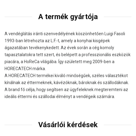
A termék gyártója
A vendéglátás iránti szenvedélyének köszönhetően Luigi Fasoli
1993-ban létrehozta az L.F.-t, amely a konyhai kisgépek
ágazatában tevékenykedett. Az évek során a cég komoly
tapasztalatokra tett szert, és belépett a professzionális eszközök
piacára, a HoReCa világába. Így született meg 2009-ben a
HORECATECH márka.
A HORECATECH termékei kiváló minőségűek, széles választékot
kínálnak az éttermeknek, kávézóknak, bároknak és szállodáknak.
A brand fő célja, hogy segítsen az ügyfeleknek megteremteni az
ideális éttermi és szállodai élményt a vendégeik számára.
Vásárlói kérdések