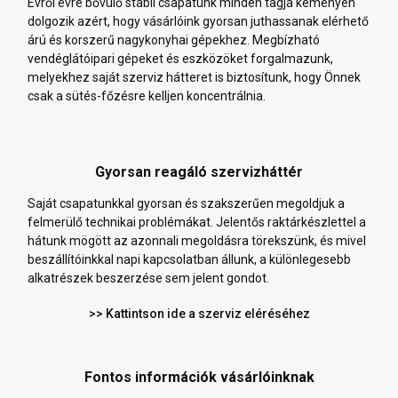
Évről évre bővülő stabil csapatunk minden tagja keményen
dolgozik azért, hogy vásárlóink gyorsan juthassanak elérhető
árú és korszerű nagykonyhai gépekhez. Megbízható
vendéglátóipari gépeket és eszközöket forgalmazunk,
melyekhez saját szerviz hátteret is biztosítunk, hogy Önnek
csak a sütés-főzésre kelljen koncentrálnia.
Gyorsan reagáló szervizháttér
Saját csapatunkkal gyorsan és szakszerűen megoldjuk a
felmerülő technikai problémákat. Jelentős raktárkészlettel a
hátunk mögött az azonnali megoldásra törekszünk, és mivel
beszállítóinkkal napi kapcsolatban állunk, a különlegesebb
alkatrészek beszerzése sem jelent gondot.
>> Kattintson ide a szerviz eléréséhez
Fontos információk vásárlóinknak