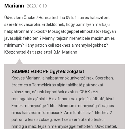
Mariann
2023.10.19
Üdvözlöm Önöket! Horecatech ha 096, 1 literes habszifont
szeretnék vásárolni. Érdeklődnék, hogy bármilyen márkájú
habpatronnal működik? Mosogatógéppel elmosható? Hogyan
javasolják feltölteni? Mennyi tejszín mehet bele maximum és
minimum? Hány patron kell ezekhez a mennyiségekhez?
Köszönettel és tisztelettel :B.M. Mariann
GAMMO EUROPE Ügyfélszolgálat
Kedves Mariann, a habpatronok univerzálisak. Cserében,
érdemes a Termékleírás alján található patronokat
választani, nálunk kaphatóak azok is. CSAK kézi
mosogatás ajánlott. A szifonon max. jelölés látható, kívül.
Ennek mennyisége 1 liter. Minimum mennyiségről sajnos
nincs hasznos információnk. Ami fontos: az 1 literhez 2
patronra lesz szükség, ezért célszerű utántöltéskor
mindig a max. tejszín mennyiséggel feltölteni. Üdvözlettel,