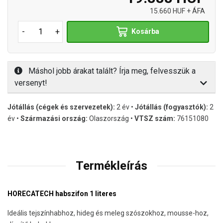
15.660 HUF + ÁFA
-
+
Kosárba
Máshol jobb árakat talált? Írja meg, felvesszük a
versenyt!
Jótállás (cégek és szervezetek):
2 év •
Jótállás (fogyasztók):
2
év •
Származási ország:
Olaszország •
VTSZ szám:
76151080
Termékleírás
HORECATECH habszifon 1 literes
Ideális tejszínhabhoz, hideg és meleg szószokhoz, mousse-hoz,