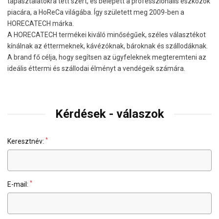
tapasztalatokra tett szert, és belépett a professzionális eszközök
piacára, a HoReCa világába. Így született meg 2009-ben a
HORECATECH márka.
A HORECATECH termékei kiváló minőségűek, széles választékot
kínálnak az éttermeknek, kávézóknak, bároknak és szállodáknak.
A brand fő célja, hogy segítsen az ügyfeleknek megteremteni az
ideális éttermi és szállodai élményt a vendégeik számára.
Kérdések - válaszok
*
Keresztnév:
*
E-mail: