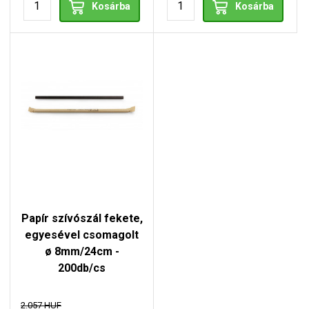
Kosárba
Kosárba
Papír szívószál fekete,
egyesével csomagolt
ø 8mm/24cm -
200db/cs
2.057 HUF