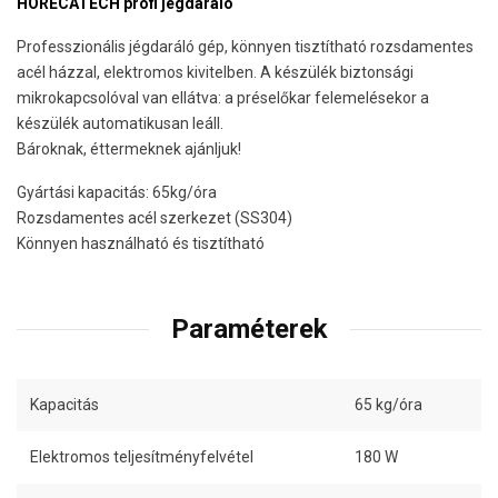
HORECATECH profi jégdaráló
Professzionális jégdaráló gép, könnyen tisztítható rozsdamentes
acél házzal, elektromos kivitelben. A készülék biztonsági
mikrokapcsolóval van ellátva: a préselőkar felemelésekor a
készülék automatikusan leáll.
Bároknak, éttermeknek ajánljuk!
Gyártási kapacitás: 65kg/óra
Rozsdamentes acél szerkezet (SS304)
Könnyen használható és tisztítható
Paraméterek
Kapacitás
65 kg/óra
Elektromos teljesítményfelvétel
180 W