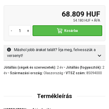
68.809 HUF
54.180 HUF + ÁFA
-
+
Kosárba
Máshol jobb árakat talált? Írja meg, felvesszük a
versenyt!
Jótállás (cégek és szervezetek):
2 év •
Jótállás (fogyasztók):
2
év •
Származási ország:
Olaszország •
VTSZ szám:
85094000
Termékleírás