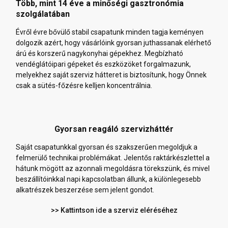
Több, mint 14 éve a minőségi gasztronómia
szolgálatában
Évről évre bővülő stabil csapatunk minden tagja keményen
dolgozik azért, hogy vásárlóink gyorsan juthassanak elérhető
árú és korszerű nagykonyhai gépekhez. Megbízható
vendéglátóipari gépeket és eszközöket forgalmazunk,
melyekhez saját szerviz hátteret is biztosítunk, hogy Önnek
csak a sütés-főzésre kelljen koncentrálnia.
Gyorsan reagáló szervizháttér
Saját csapatunkkal gyorsan és szakszerűen megoldjuk a
felmerülő technikai problémákat. Jelentős raktárkészlettel a
hátunk mögött az azonnali megoldásra törekszünk, és mivel
beszállítóinkkal napi kapcsolatban állunk, a különlegesebb
alkatrészek beszerzése sem jelent gondot.
>> Kattintson ide a szerviz eléréséhez