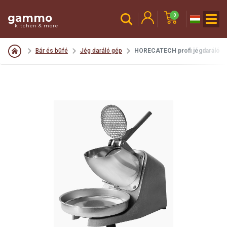
gammo
0
kitchen & more
Bár és büfé
Jég daráló gép
HORECATECH profi jégdaráló