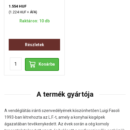
1.554 HUF
(1.224 HUF + ÁFA)
Raktáron: 10 db
Részletek
Kosárba
A termék gyártója
A vendéglátás iránti szenvedélyének köszönhetően Luigi Fasoli
1993-ban létrehozta az L.F.-t, amely a konyhai kisgépek
ágazatában tevékenykedett. Az évek során a cég komoly