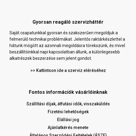
Gyorsan reagáló szervizháttér
Saját csapatunkkal gyorsan és szakszerűen megoldjuk a
felmerülő technikai problémákat. Jelentős raktárkészlettel a
hátunk mögött az azonnali megoldásra törekszünk, és mivel
beszállítóinkkal napi kapcsolatban állunk, a különlegesebb
alkatrészek beszerzése sem jelent gondot.
>> Kattintson ide a szerviz eléréséhez
Fontos információk vásárlóinknak
Szállítási díjak, átfutási idők, visszaküldés
Fizetési lehetőségek
Elállási jog
Ajánlatkérés menete
Általános Szerződési Feltételek (ÁSZF)