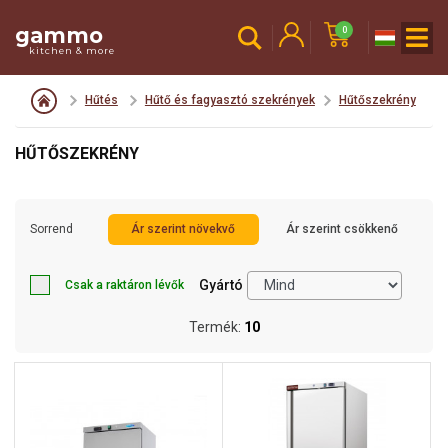
gammo
0
kitchen & more
Hűtés
Hűtő és fagyasztó szekrények
Hűtőszekrény
HŰTŐSZEKRÉNY
Sorrend
Ár szerint növekvő
Ár szerint csökkenő
Gyártó
Csak a raktáron lévők
Termék:
10