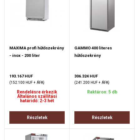
MAXIMA profi hűtőszekrény
GAMMO 400 literes
- inox - 200 liter
hűtőszekrény
193.167 HUF
306.324 HUF
(152.100 HUF + ÁFA)
(241.200 HUF + ÁFA)
Rendelésre érkezik
Raktáron: 5 db
Általános szállítási
határidő: 2-3 hét
Részletek
Részletek