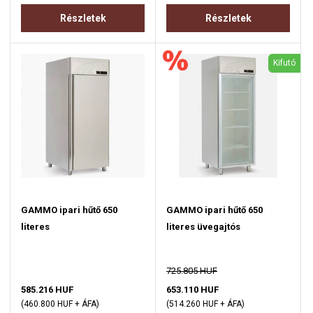
Részletek
Részletek
Kifutó
GAMMO ipari hűtő 650
GAMMO ipari hűtő 650
literes
literes üvegajtós
725.805 HUF
585.216 HUF
653.110 HUF
(460.800 HUF + ÁFA)
(514.260 HUF + ÁFA)