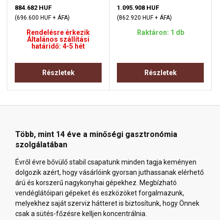
884.682 HUF
1.095.908 HUF
(696.600 HUF + ÁFA)
(862.920 HUF + ÁFA)
Rendelésre érkezik
Raktáron: 1 db
Általános szállítási
határidő: 4-5 hét
Részletek
Részletek
Több, mint 14 éve a minőségi gasztronómia
szolgálatában
Évről évre bővülő stabil csapatunk minden tagja keményen
dolgozik azért, hogy vásárlóink gyorsan juthassanak elérhető
árú és korszerű nagykonyhai gépekhez. Megbízható
vendéglátóipari gépeket és eszközöket forgalmazunk,
melyekhez saját szerviz hátteret is biztosítunk, hogy Önnek
csak a sütés-főzésre kelljen koncentrálnia.