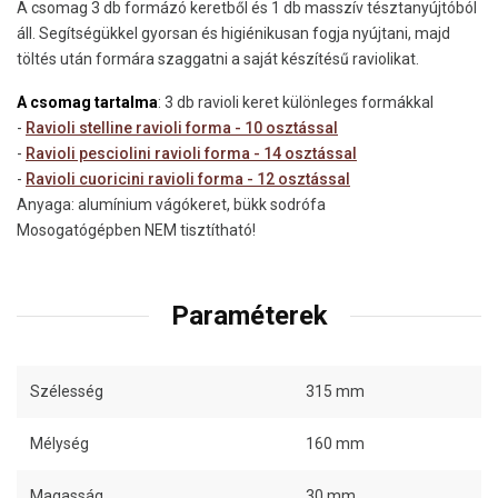
A csomag 3 db formázó keretből és 1 db masszív tésztanyújtóból
áll. Segítségükkel gyorsan és higiénikusan fogja nyújtani, majd
töltés után formára szaggatni a saját készítésű raviolikat.
A csomag tartalma
: 3 db ravioli keret különleges formákkal
-
Ravioli stelline ravioli forma - 10 osztással
-
Ravioli pesciolini ravioli forma - 14 osztással
-
Ravioli cuoricini ravioli forma - 12 osztással
Anyaga: alumínium vágókeret, bükk sodrófa
Mosogatógépben NEM tisztítható!
Paraméterek
Szélesség
315 mm
Mélység
160 mm
Magasság
30 mm