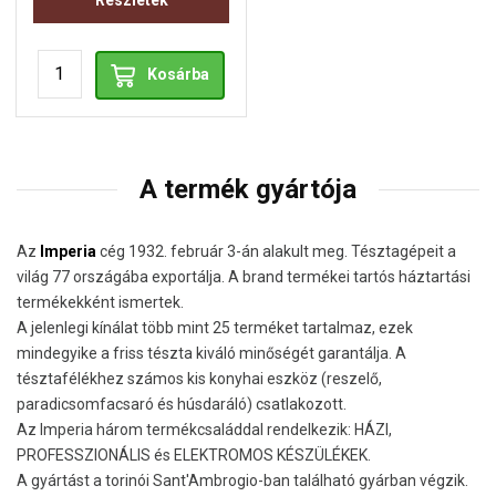
Részletek
Kosárba
A termék gyártója
Az
Imperia
cég 1932. február 3-án alakult meg. Tésztagépeit a
világ 77 országába exportálja. A brand termékei tartós háztartási
termékekként ismertek.
A jelenlegi kínálat több mint 25 terméket tartalmaz, ezek
mindegyike a friss tészta kiváló minőségét garantálja. A
tésztafélékhez számos kis konyhai eszköz (reszelő,
paradicsomfacsaró és húsdaráló) csatlakozott.
Az Imperia három termékcsaláddal rendelkezik: HÁZI,
PROFESSZIONÁLIS és ELEKTROMOS KÉSZÜLÉKEK.
A gyártást a torinói Sant'Ambrogio-ban található gyárban végzik.