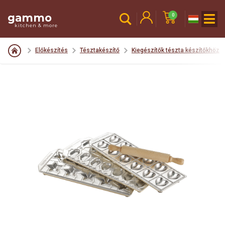
gammo
0
kitchen & more
Előkészítés
Tésztakészítő
Kiegészítők tészta készítőkhöz