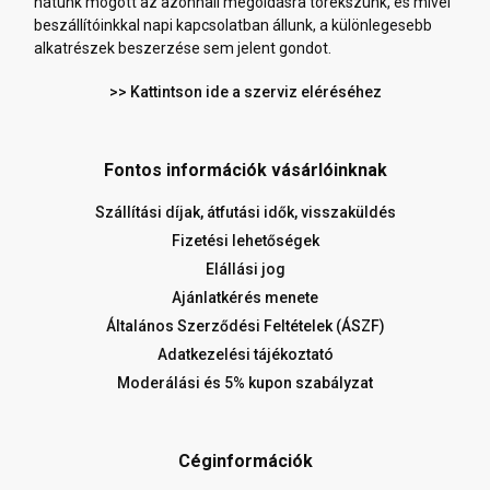
hátunk mögött az azonnali megoldásra törekszünk, és mivel
beszállítóinkkal napi kapcsolatban állunk, a különlegesebb
alkatrészek beszerzése sem jelent gondot.
>> Kattintson ide a szerviz eléréséhez
Fontos információk vásárlóinknak
Szállítási díjak, átfutási idők, visszaküldés
Fizetési lehetőségek
Elállási jog
Ajánlatkérés menete
Általános Szerződési Feltételek (ÁSZF)
Adatkezelési tájékoztató
Moderálási és 5% kupon szabályzat
Céginformációk