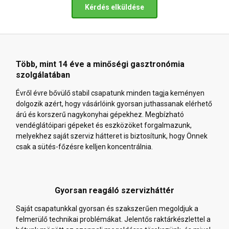
Kérdés elküldése
Több, mint 14 éve a minőségi gasztronómia
szolgálatában
Évről évre bővülő stabil csapatunk minden tagja keményen
dolgozik azért, hogy vásárlóink gyorsan juthassanak elérhető
árú és korszerű nagykonyhai gépekhez. Megbízható
vendéglátóipari gépeket és eszközöket forgalmazunk,
melyekhez saját szerviz hátteret is biztosítunk, hogy Önnek
csak a sütés-főzésre kelljen koncentrálnia.
Gyorsan reagáló szervizháttér
Saját csapatunkkal gyorsan és szakszerűen megoldjuk a
felmerülő technikai problémákat. Jelentős raktárkészlettel a