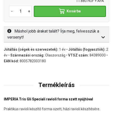
11.880 HUF + ÁFA
-
+
Kosárba
Máshol jobb árakat talált? Írja meg, felvesszük a
versenyt!
Jótállás (cégek és szervezetek):
1 év •
Jótállás (fogyasztók):
2
év •
Származási ország:
Olaszország •
VTSZ szám:
84389000 •
EAN kód:
8005782003180
Termékleírás
IMPERIA Tris Gli Speciali ravioli forma szett nyújtóval
Praktikus ravioli készítő forma-szett, házi ravioli készítésére.