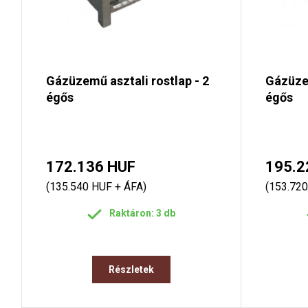
Gázüzemű asztali rostlap - 2
Gázüzem
égős
égős
172.136 HUF
195.2
(135.540 HUF + ÁFA)
(153.720
Raktáron: 3 db
Részletek