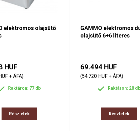
elektromos olajsütő
GAMMO elektromos du
s
olajsütő 6+6 literes
8 HUF
69.494 HUF
HUF + ÁFA)
(54.720 HUF + ÁFA)
Raktáron: 77 db
Raktáron: 28 d
Részletek
Részletek