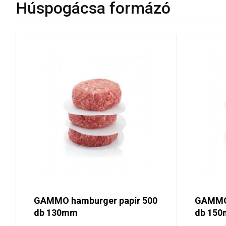
Húspogácsa formázó
GAMMO hamburger papír 500
GAMMO 
db 130mm
db 15