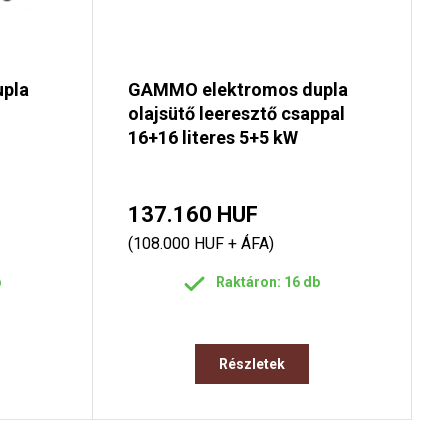
pla
GAMMO elektromos dupla
olajsütő leeresztő csappal
16+16 literes 5+5 kW
137.160 HUF
(108.000 HUF + ÁFA)
b
Raktáron: 16 db
Részletek