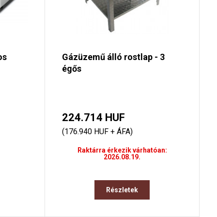
os
Gázüzemű álló rostlap - 3
égős
224.714 HUF
(176.940 HUF + ÁFA)
Raktárra érkezik várhatóan:
2026.08.19.
Részletek