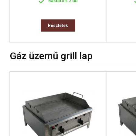
Raktáron: 2 db
Részletek
Gáz üzemű grill lap