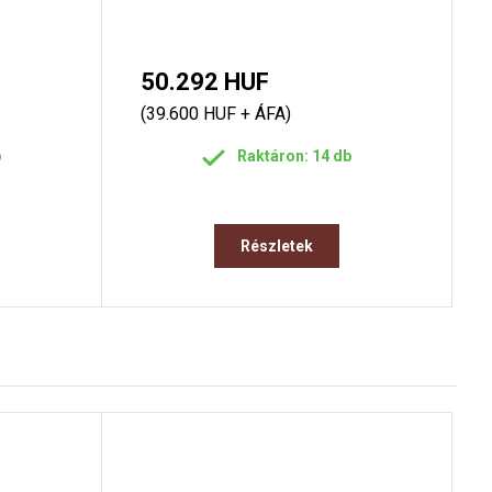
50.292 HUF
(39.600 HUF + ÁFA)
b
Raktáron: 14 db
Részletek