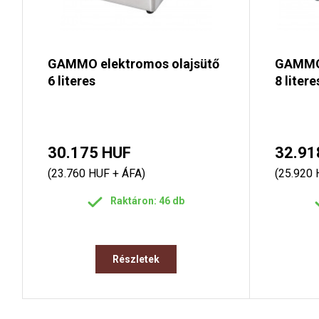
GAMMO elektromos olajsütő
GAMMO 
6 literes
8 litere
30.175 HUF
32.91
(23.760 HUF + ÁFA)
(25.920 
Raktáron: 46 db
Részletek