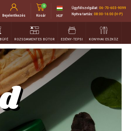
0
Ügyfélszolgálat:
06-70-603-9099
Nyitva tartás:
08:00-16:00 (H-P)
Bejelentkezés
Kosár
HUF
 BÜFÉ
ROZSDAMENTES BÚTOR
EDÉNY-TEPSI
KONYHAI ESZKÖZ