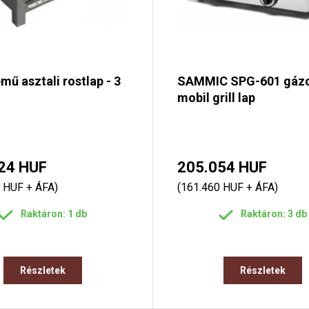
ű asztali rostlap - 3
SAMMIC SPG-601 gáz
mobil grill lap
24 HUF
205.054 HUF
 HUF + ÁFA)
(161.460 HUF + ÁFA)
Raktáron: 1 db
Raktáron: 3 db
Részletek
Részletek