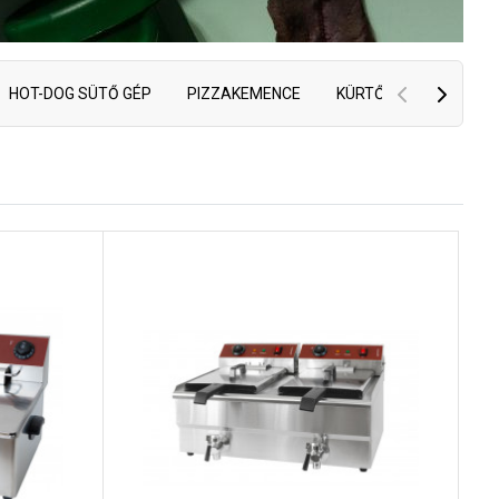
HOT-DOG SÜTŐ GÉP
PIZZAKEMENCE
KÜRTŐS KALÁCS SÜT