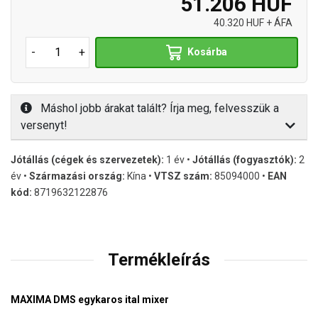
51.206 HUF
40.320 HUF + ÁFA
-
+
Kosárba
Máshol jobb árakat talált? Írja meg, felvesszük a
versenyt!
Jótállás (cégek és szervezetek):
1 év •
Jótállás (fogyasztók):
2
év •
Származási ország:
Kína •
VTSZ szám:
85094000 •
EAN
kód:
8719632122876
Termékleírás
MAXIMA DMS egykaros ital mixer