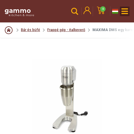
gammo
0
kitchen & more
Bár és büfé
Frappé gép - italkeverő
MAXIMA DMS egy karos 