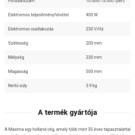
Fordulatszám
10.000/15.000 /perc
Elektromos teljesítményfelvétel
400 W
Elektromos csatlakozás
230 V/Hz
Szélesség
200 mm
Mélység
230 mm
Magasság
500 mm
Nettó súly
3.9 kg
A termék gyártója
A Maxima egy holland cég, amely több mint 35 éves tapasztalattal