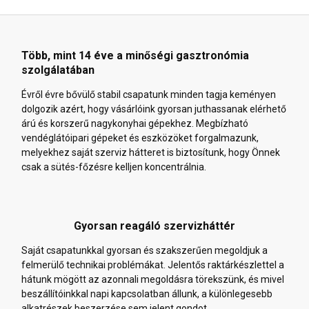
Több, mint 14 éve a minőségi gasztronómia
szolgálatában
Évről évre bővülő stabil csapatunk minden tagja keményen
dolgozik azért, hogy vásárlóink gyorsan juthassanak elérhető
árú és korszerű nagykonyhai gépekhez. Megbízható
vendéglátóipari gépeket és eszközöket forgalmazunk,
melyekhez saját szerviz hátteret is biztosítunk, hogy Önnek
csak a sütés-főzésre kelljen koncentrálnia.
Gyorsan reagáló szervizháttér
Saját csapatunkkal gyorsan és szakszerűen megoldjuk a
felmerülő technikai problémákat. Jelentős raktárkészlettel a
hátunk mögött az azonnali megoldásra törekszünk, és mivel
beszállítóinkkal napi kapcsolatban állunk, a különlegesebb
alkatrészek beszerzése sem jelent gondot.