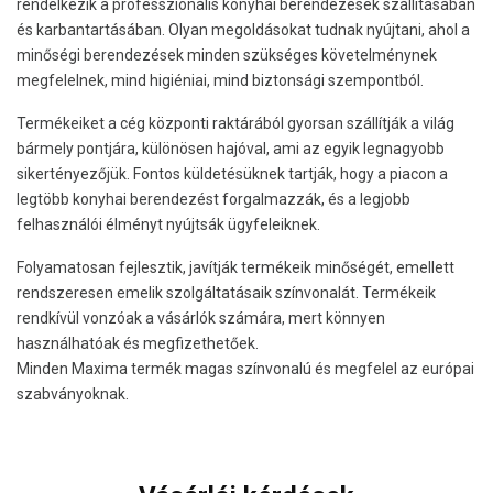
rendelkezik a professzionális konyhai berendezések szállításában
és karbantartásában. Olyan megoldásokat tudnak nyújtani, ahol a
minőségi berendezések minden szükséges követelménynek
megfelelnek, mind higiéniai, mind biztonsági szempontból.
Termékeiket a cég központi raktárából gyorsan szállítják a világ
bármely pontjára, különösen hajóval, ami az egyik legnagyobb
sikertényezőjük. Fontos küldetésüknek tartják, hogy a piacon a
legtöbb konyhai berendezést forgalmazzák, és a legjobb
felhasználói élményt nyújtsák ügyfeleiknek.
Folyamatosan fejlesztik, javítják termékeik minőségét, emellett
rendszeresen emelik szolgáltatásaik színvonalát. Termékeik
rendkívül vonzóak a vásárlók számára, mert könnyen
használhatóak és megfizethetőek.
Minden Maxima termék magas színvonalú és megfelel az európai
szabványoknak.