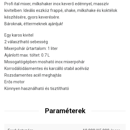
Profi ital mixer, milkshaker inox keverő edénnyel, masszív
kivitelben. Ideális eszköz frappé, shake, milkshake és koktélok
készítésére, gyors keverésére.
Bároknak, éttermeknek ajánljuk!
Egy karos kivitel
2 választható sebesség
Mixerpohár űrtartalom: 1 liter
Ajánlott max. töltet: 0.7 L
Mosogatógépben mosható inox mixerpohár
Korrodálódásmentes és karcálló stabil acélváz
Rozsdamentes acél meghajtás
Erős motor
Könnyen használható és tisztítható
Paraméterek