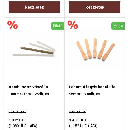
Részletek
Részletek
Kifutó
Kifutó
Bambusz szívószál ø
Lebomló fagyis kanál - fa
10mm/21cm - 25db/cs
95mm - 300db/cs
1.829 HUF
2.057 HUF
1.372 HUF
1.463 HUF
(1.080 HUF + ÁFA)
(1.152 HUF + ÁFA)