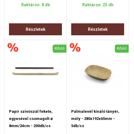
Raktáron: 8 db
Raktáron: 25 db
Részletek
Részletek
Kifutó
Kifutó
Papír szívószál fekete,
Pálmalevél kínáló tányér,
egyesével csomagolt ø
mély - 280x192x65mm -
8mm/24cm - 200db/cs
5db/cs