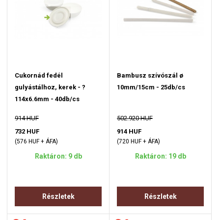
Cukornád fedél
Bambusz szívószál ø
gulyástálhoz, kerek - ?
10mm/15cm - 25db/cs
114x6.6mm - 40db/cs
914 HUF
502.920 HUF
732 HUF
914 HUF
(576 HUF + ÁFA)
(720 HUF + ÁFA)
Raktáron: 9 db
Raktáron: 19 db
Részletek
Részletek