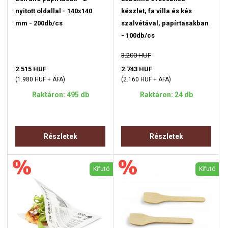
nyitott oldallal - 140x140
készlet, fa villa és kés
mm - 200db/cs
szalvétával, papírtasakban
- 100db/cs
3.200 HUF
2.515 HUF
2.743 HUF
(1.980 HUF + ÁFA)
(2.160 HUF + ÁFA)
Raktáron: 495 db
Raktáron: 24 db
Részletek
Részletek
Kifutó
Kifutó