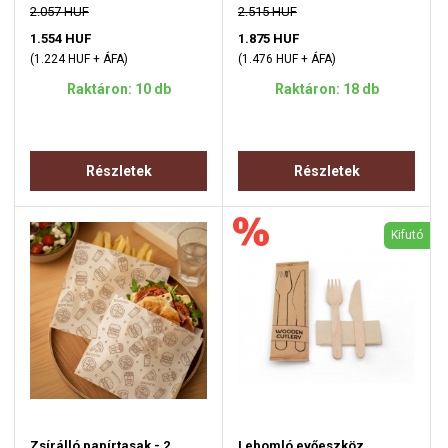
2.057 HUF
2.515 HUF
1.554 HUF
1.875 HUF
(1.224 HUF + ÁFA)
(1.476 HUF + ÁFA)
Raktáron: 10 db
Raktáron: 18 db
Részletek
Részletek
Kifutó
Zsírálló papírtasak - 2
Lebomló evőeszköz