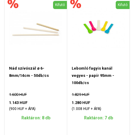
Kifutó
Kifutó
Nád szívószál ø 6-
Lebomló fagyis kanál
8mm/14cm - 50db/cs
vegyes - papír 95mm -
100db/cs
1.600 HUF
1.829 HUF
1.143 HUF
1.280 HUF
(900 HUF + ÁFA)
(1.008 HUF + ÁFA)
Raktáron: 8 db
Raktáron: 7 db