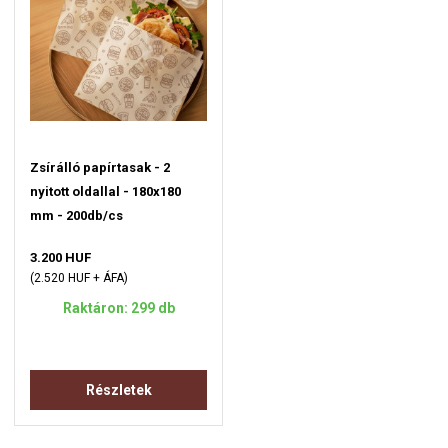
Zsírálló papírtasak - 2
nyitott oldallal - 180x180
mm - 200db/cs
3.200 HUF
(2.520 HUF + ÁFA)
Raktáron: 299 db
Részletek