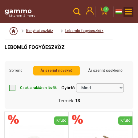
gammo
0
kitchen & more
Konyhai eszköz
Lebomló fogyóeszköz
LEBOMLÓ FOGYÓESZKÖZ
Sorrend
Ár szerint növekvő
Ár szerint csökkenő
Gyártó
Csak a raktáron lévők
Termék:
13
Kifutó
Kifutó