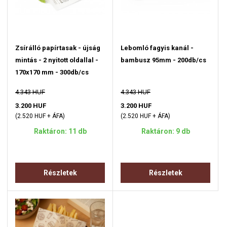
Zsírálló papírtasak - újság
Lebomló fagyis kanál -
mintás - 2 nyitott oldallal -
bambusz 95mm - 200db/cs
170x170 mm - 300db/cs
4.343 HUF
4.343 HUF
3.200 HUF
3.200 HUF
(2.520 HUF + ÁFA)
(2.520 HUF + ÁFA)
Raktáron: 11 db
Raktáron: 9 db
Részletek
Részletek