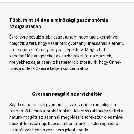
Több, mint 14 éve a minőségi gasztronómia
szolgálatában
Évről évre bővülő stabil csapatunk minden tagja keményen
dolgozik azért, hogy vásárlóink gyorsan juthassanak elérhető
árú és korszerű nagykonyhai gépekhez. Megbízható
vendéglátóipari gépeket és eszközöket forgalmazunk,
melyekhez saját szerviz hátteret is biztosítunk, hogy Önnek
csak a sütés-főzésre kelljen koncentrálnia.
Gyorsan reagáló szervizháttér
Saját csapatunkkal gyorsan és szakszerűen megoldjuk a
felmerülő technikai problémákat. Jelentős raktárkészlettel a
hátunk mögött az azonnali megoldásra törekszünk, és mivel
beszállítóinkkal napi kapcsolatban állunk, a különlegesebb
alkatrészek beszerzése sem jelent gondot.