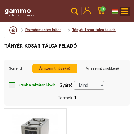
gammo
0
kitchen & more
Rozsdamentes bútor
Tányér-kosár-tálca feladó
TÁNYÉR-KOSÁR-TÁLCA FELADÓ
Sorrend
Ár szerint növekvő
Ár szerint csökkenő
Gyártó
Csak a raktáron lévők
Termék:
1