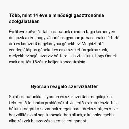
Több, mint 14 éve a minőségi gasztronómia
szolgálatában
Évről évre bővülő stabil csapatunk minden tagja keményen
dolgozik azért, hogy vásárlóink gyorsan juthassanak elérhető
árú és korszerű nagykonyhai gépekhez. Megbízható
vendéglátóipari gépeket és eszközöket forgalmazunk,
melyekhez saját szerviz hátteret is biztosítunk, hogy Önnek
csak a sütés-főzésre kelljen koncentrálnia.
Gyorsan reagáló szervizháttér
Saját csapatunkkal gyorsan és szakszerűen megoldjuk a
felmerülő technikai problémákat. Jelentős raktárkészlettel a
hátunk mögött az azonnali megoldásra törekszünk, és mivel
beszállítóinkkal napi kapcsolatban állunk, a különlegesebb
alkatrészek beszerzése sem jelent gondot.