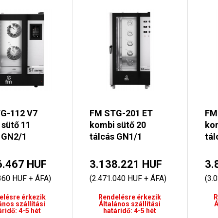
G-112 V7
FM STG-201 ET
FM
 sütő 11
kombi sütő 20
kom
s GN2/1
tálcás GN1/1
tál
6.467 HUF
3.138.221 HUF
3.
360 HUF + ÁFA)
(2.471.040 HUF + ÁFA)
(3.
elésre érkezik
Rendelésre érkezik
R
ános szállítási
Általános szállítási
Á
áridő: 4-5 hét
határidő: 4-5 hét