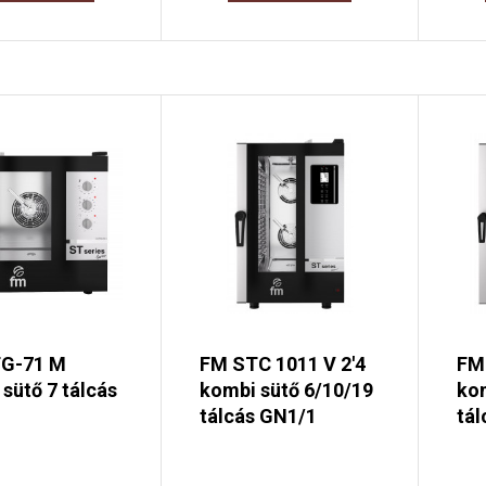
G-71 M
FM STC 1011 V 2'4
FM
sütő 7 tálcás
kombi sütő 6/10/19
kom
tálcás GN1/1
tál