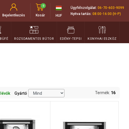
0
Ügyfélszolgálat:
06-70-603-9099
Nyitva tartás:
08:00-16:00 (H-P)
Bejelentkezés
Kosár
HUF
 BÜFÉ
ROZSDAMENTES BÚTOR
EDÉNY-TEPSI
KONYHAI ESZKÖZ
Termék:
16
 lévők
Gyártó