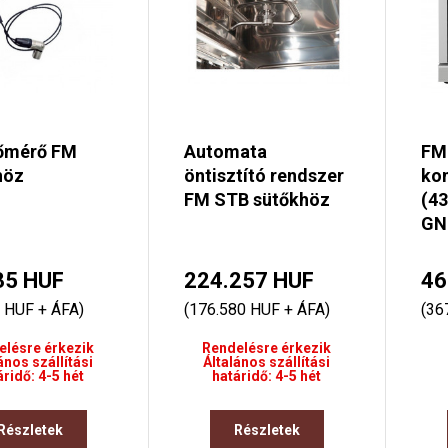
őmérő FM
Automata
FM
höz
öntisztító rendszer
kom
FM STB sütőkhöz
(4
GN
35 HUF
224.257 HUF
46
 HUF + ÁFA)
(176.580 HUF + ÁFA)
(36
elésre érkezik
Rendelésre érkezik
ános szállítási
Általános szállítási
áridő: 4-5 hét
határidő: 4-5 hét
Részletek
Részletek