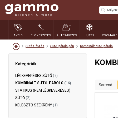
gammo
kitchen & more
AKCIÓ
ELŐKÉSZÍTÉS
SÜTÉS-FŐZÉS
HŰTÉS
CSOMAGOL
Sütés-főzés
Sütő-pároló gép
Kombinált sütő-pároló
KOMB
Kategóriák
LÉGKEVERÉSES SÜTŐ
(7)
KOMBINÁLT SÜTŐ-PÁROLÓ
(16)
Sorrend
STATIKUS (NEM LÉGKEVERÉSES)
SÜTŐ
(2)
KELESZTŐ SZEKRÉNY
(1)