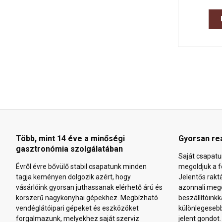
Több, mint 14 éve a minőségi
Gyorsan re
gasztronómia szolgálatában
Saját csapatu
Évről évre bővülő stabil csapatunk minden
megoldjuk a f
tagja keményen dolgozik azért, hogy
Jelentős rakt
vásárlóink gyorsan juthassanak elérhető árú és
azonnali mego
korszerű nagykonyhai gépekhez. Megbízható
beszállítóinkk
vendéglátóipari gépeket és eszközöket
különlegeseb
forgalmazunk, melyekhez saját szerviz
jelent gondot.