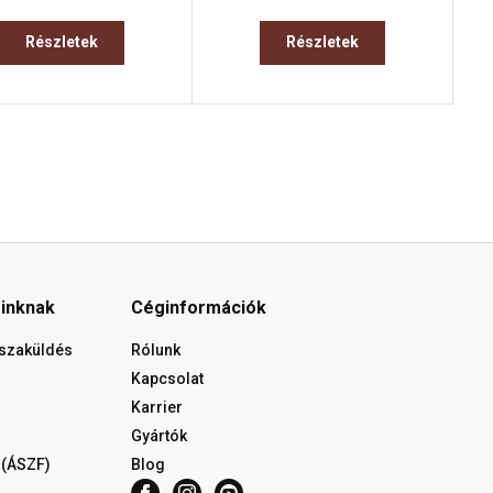
Részletek
Részletek
óinknak
Céginformációk
isszaküldés
Rólunk
Kapcsolat
Karrier
Gyártók
 (ÁSZF)
Blog