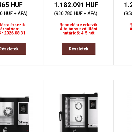
465 HUF
1.182.091 HUF
1.
20 HUF + ÁFA)
(930.780 HUF + ÁFA)
(95
tárra érkezik
Rendelésre érkezik
R
várhatóan:
Általános szállítási
Á
ő • 2026.08.31.
határidő: 4-5 hét
Részletek
Részletek