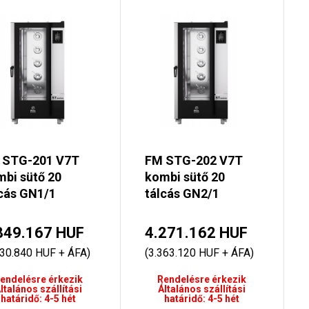
 STG-201 V7T
FM STG-202 V7T
bi sütő 20
kombi sütő 20
cás GN1/1
tálcás GN2/1
849.167 HUF
4.271.162 HUF
030.840 HUF + ÁFA)
(3.363.120 HUF + ÁFA)
endelésre érkezik
Rendelésre érkezik
ltalános szállítási
Általános szállítási
határidő: 4-5 hét
határidő: 4-5 hét