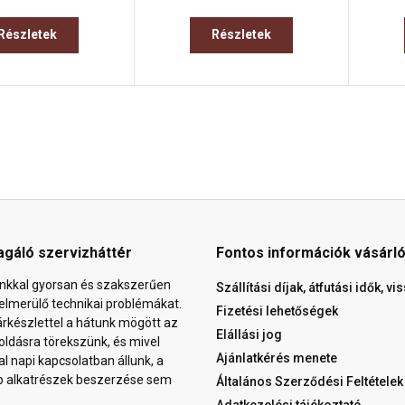
Részletek
Részletek
agáló szervizháttér
Fontos információk vásárl
nkkal gyorsan és szakszerűen
Szállítási díjak, átfutási idők, v
elmerülő technikai problémákat.
Fizetési lehetőségek
árkészlettel a hátunk mögött az
Elállási jog
ldásra törekszünk, és mivel
Ajánlatkérés menete
al napi kapcsolatban állunk, a
b alkatrészek beszerzése sem
Általános Szerződési Feltételek
Adatkezelési tájékoztató