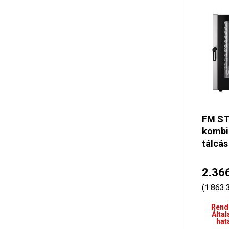
FM ST
kombi
tálcá
2.36
(1.863.
Rend
Által
hat