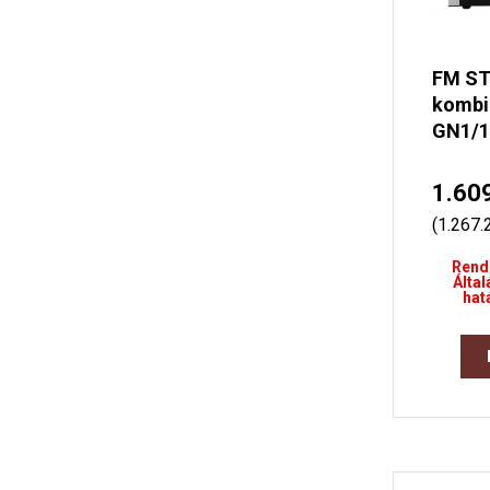
FM ST
kombi 
GN1/1
1.60
(1.267.
Rend
Által
hat