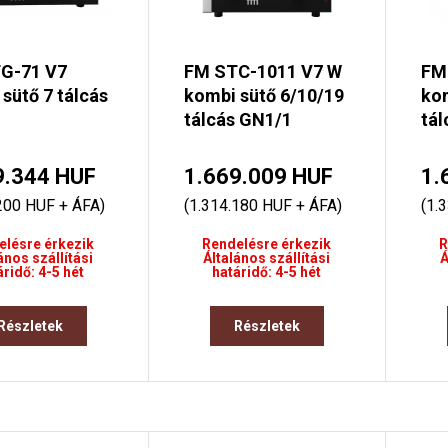
G-71 V7
FM STC-1011 V7 W
FM
sütő 7 tálcás
kombi sütő 6/10/19
kom
tálcás GN1/1
tál
9.344 HUF
1.669.009 HUF
1.
200 HUF + ÁFA)
(1.314.180 HUF + ÁFA)
(1.
elésre érkezik
Rendelésre érkezik
R
ános szállítási
Általános szállítási
Á
áridő: 4-5 hét
határidő: 4-5 hét
Részletek
Részletek