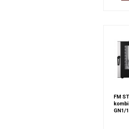
FM ST
kombi 
GN1/1