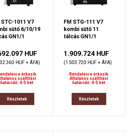
 STC-1011 V7
FM STG-111 V7
bi sütő 6/10/19
kombi sütő 11
cás GN1/1
tálcás GN1/1
692.097 HUF
1.909.724 HUF
332.360 HUF + ÁFA)
(1.503.720 HUF + ÁFA)
endelésre érkezik
Rendelésre érkezik
ltalános szállítási
Általános szállítási
határidő: 4-5 hét
határidő: 4-5 hét
Részletek
Részletek