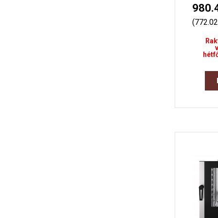
980.
(772.0
Rak
hétf