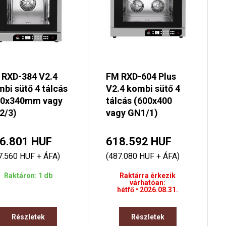
 RXD-384 V2.4
FM RXD-604 Plus
bi sütő 4 tálcás
V2.4 kombi sütő 4
30x340mm vagy
tálcás (600x400
2/3)
vagy GN1/1)
6.801 HUF
618.592 HUF
7.560 HUF + ÁFA)
(487.080 HUF + ÁFA)
Raktáron: 1 db
Raktárra érkezik
várhatóan:
hétfő • 2026.08.31.
Részletek
Részletek