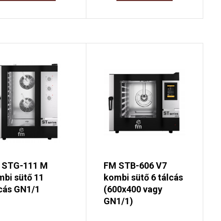
 STG-111 M
FM STB-606 V7
bi sütő 11
kombi sütő 6 tálcás
cás GN1/1
(600x400 vagy
GN1/1)