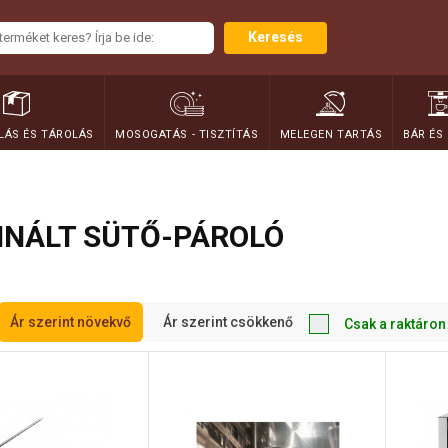
Keresés
ÁS ÉS TÁROLÁS
MOSOGATÁS - TISZTÍTÁS
MELEGEN TARTÁS
BÁR ÉS
INÁLT SÜTŐ-PÁROLÓ
Ár szerint növekvő
Ár szerint csökkenő
Csak a raktáron