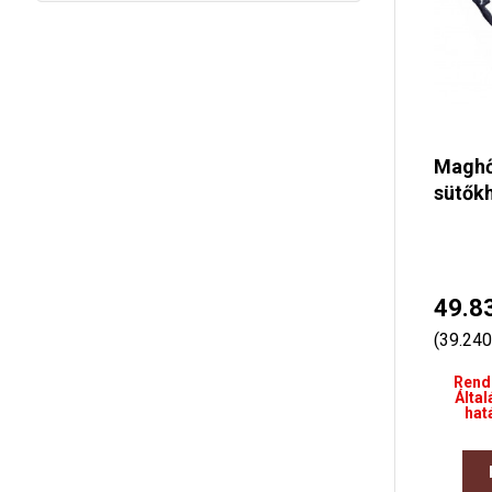
Magh
sütők
49.8
(39.240
Rend
Által
hat