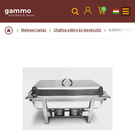
gammo
0
kitchen & more
Melegen tartás
Chafing edény és kiegészítő
GAMMO Chafing 