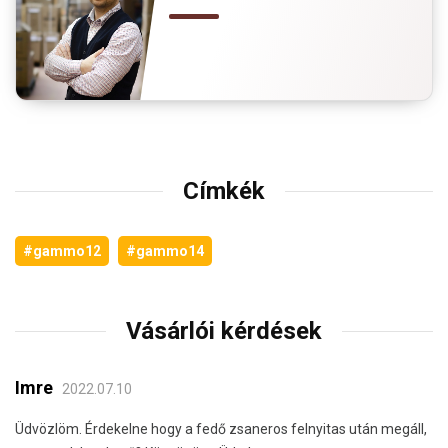
Címkék
#gammo12
#gammo14
Vásárlói kérdések
Imre
2022.07.10
Üdvözlöm. Érdekelne hogy a fedő zsaneros felnyitas után megáll,