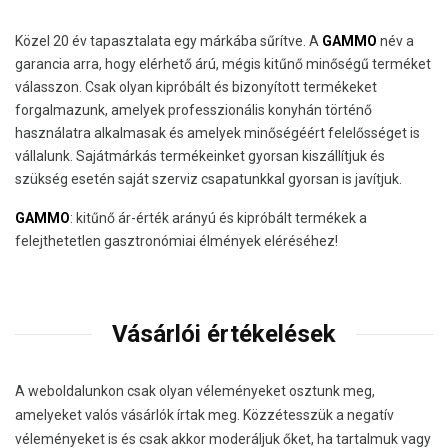
Közel 20 év tapasztalata egy márkába sűrítve. A
GAMMO
név a
garancia arra, hogy elérhető árú, mégis kitűnő minőségű terméket
válasszon. Csak olyan kipróbált és bizonyított termékeket
forgalmazunk, amelyek professzionális konyhán történő
használatra alkalmasak és amelyek minőségéért felelősséget is
vállalunk. Sajátmárkás termékeinket gyorsan kiszállítjuk és
szükség esetén saját szerviz csapatunkkal gyorsan is javítjuk.
GAMMO
: kitűnő ár-érték arányú és kipróbált termékek a
felejthetetlen gasztronómiai élmények eléréséhez!
Vásárlói értékelések
A weboldalunkon csak olyan véleményeket osztunk meg,
amelyeket valós vásárlók írtak meg. Közzétesszük a negatív
véleményeket is és csak akkor moderáljuk őket, ha tartalmuk vagy