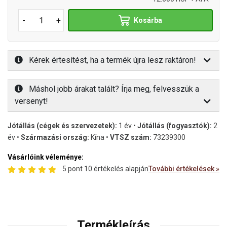
-
+
Kosárba
Kérek értesítést, ha a termék újra lesz raktáron!
Máshol jobb árakat talált? Írja meg, felvesszük a
versenyt!
Jótállás (cégek és szervezetek):
1 év •
Jótállás (fogyasztók):
2
év •
Származási ország:
Kína •
VTSZ szám:
73239300
Vásárlóink véleménye:
5 pont 10 értékelés alapján
További értékelések »
Termékleírás