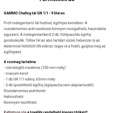
GAMMO Chafing tál GN 1/1 - 9 literes
Profi melegentartó tál fedővel, égőfejes kivitelben. A
rozsdamentes acél szerkezet könnyen mozgatható, használata
egyszerű. A melegentartásról 2 db. fűtőpasztás égőfej
gondoskodik. Töltse fel az alsó tartályt vízzel, helyezze rá az
élelemmel feltöltött GN edényt, tegye rá a fedőt, gyújtsa meg az
égőfejeket.
A csomag tartalma
:
- vízmelegítő medence (100 mm mély)
- masszív keret
- 1 db GN 1/1 edény, 65mm mély
- 2 db újratölthető égőfej (égőpaszta nem alaptartozék!)
Rozsdamentes acél kivitel
Halmozható
Könnnyen tisztítható
Kattintson ide
a további rendelhető kiegészítőkért!