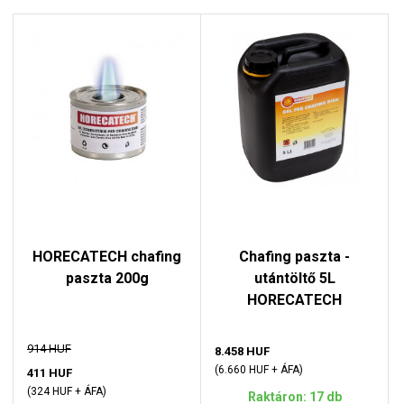
HORECATECH chafing
Chafing paszta -
paszta 200g
utántöltő 5L
HORECATECH
914 HUF
8.458 HUF
(6.660 HUF + ÁFA)
411 HUF
(324 HUF + ÁFA)
Raktáron: 17 db