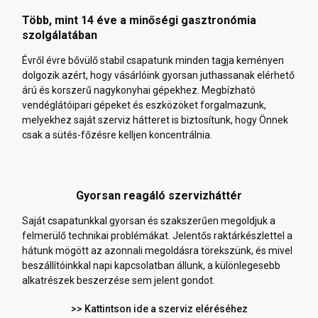
Több, mint 14 éve a minőségi gasztronómia
szolgálatában
Évről évre bővülő stabil csapatunk minden tagja keményen
dolgozik azért, hogy vásárlóink gyorsan juthassanak elérhető
árú és korszerű nagykonyhai gépekhez. Megbízható
vendéglátóipari gépeket és eszközöket forgalmazunk,
melyekhez saját szerviz hátteret is biztosítunk, hogy Önnek
csak a sütés-főzésre kelljen koncentrálnia.
Gyorsan reagáló szervizháttér
Saját csapatunkkal gyorsan és szakszerűen megoldjuk a
felmerülő technikai problémákat. Jelentős raktárkészlettel a
hátunk mögött az azonnali megoldásra törekszünk, és mivel
beszállítóinkkal napi kapcsolatban állunk, a különlegesebb
alkatrészek beszerzése sem jelent gondot.
>> Kattintson ide a szerviz eléréséhez