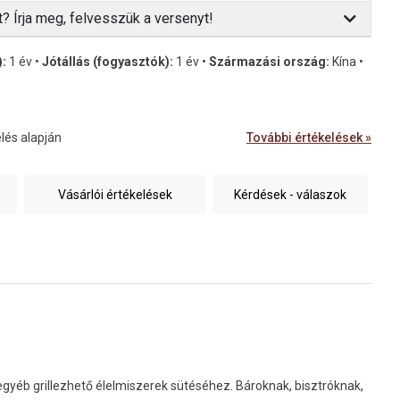
t? Írja meg, felvesszük a versenyt!
):
1 év •
Jótállás (fogyasztók):
1 év •
Származási ország:
Kína •
lés alapján
További értékelések »
Vásárlói értékelések
Kérdések - válaszok
és egyéb grillezhető élelmiszerek sütéséhez. Bároknak, bisztróknak,