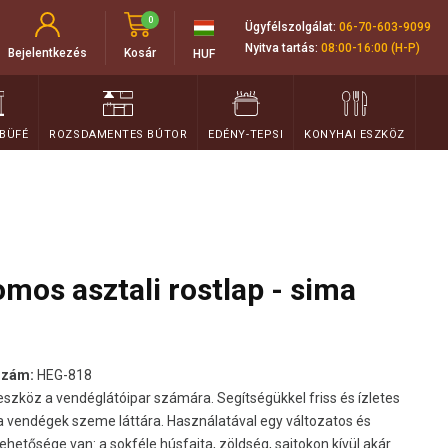
0
Ügyfélszolgálat:
06-70-603-9099
Nyitva tartás:
08:00-16:00 (H-P)
Bejelentkezés
Kosár
HUF
 BÜFÉ
ROZSDAMENTES BÚTOR
EDÉNY-TEPSI
KONYHAI ESZKÖZ
os asztali rostlap - sima
szám:
HEG-818
ó eszköz a vendéglátóipar számára. Segítségükkel friss és ízletes
 a vendégek szeme láttára. Használatával egy változatos és
ehetősége van: a sokféle húsfajta, zöldség, sajtokon kívül akár