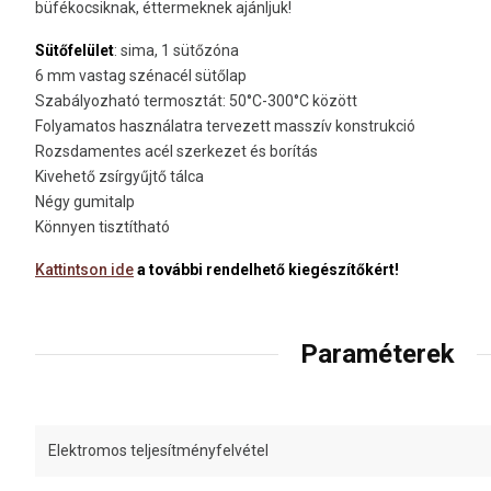
büfékocsiknak, éttermeknek ajánljuk!
Sütőfelület
: sima, 1 sütőzóna
6 mm vastag szénacél sütőlap
Szabályozható termosztát: 50°C-300°C között
Folyamatos használatra tervezett masszív konstrukció
Rozsdamentes acél szerkezet és borítás
Kivehető zsírgyűjtő tálca
Négy gumitalp
Könnyen tisztítható
Kattintson ide
a további rendelhető kiegészítőkért!
Paraméterek
Elektromos teljesítményfelvétel