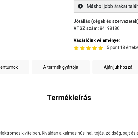
Máshol jobb árakat talál
Jótállás (cégek és szervezetek
VTSZ szám:
84198180
Vásárlóink véleménye:
5 pont 18 értéke
mentumok
A termék gyártója
Ajánljuk hozzá
Termékleírás
 elektromos kivitelben. Kiválóan alkalmas hús, hal, tojás, zöldség, sajt 