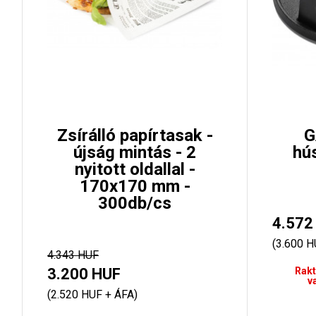
Zsírálló papírtasak -
G
újság mintás - 2
hú
nyitott oldallal -
170x170 mm -
300db/cs
4.572
(3.600 H
4.343 HUF
3.200 HUF
Rakt
v
(2.520 HUF + ÁFA)