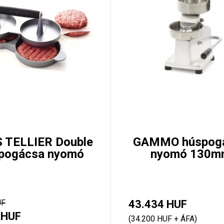
S TELLIER Double
GAMMO húspog
pogácsa nyomó
nyomó 130m
UF
43.434 HUF
 HUF
(34.200 HUF + ÁFA)