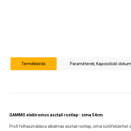
Termékleírás
Paraméterek, Kapcsolódó doku
GAMMO elektromos asztali rostlap - sima 54cm
Profi felhasználásra alkalmas asztali rostlap, sima sütőfelülettel,