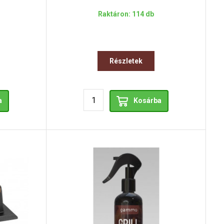
Raktáron: 114 db
Részletek
a
Kosárba