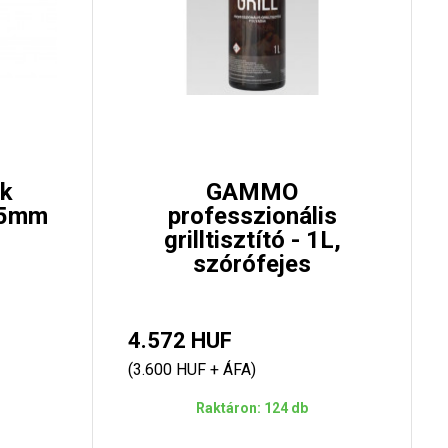
k
GAMMO
05mm
professzionális
grilltisztító - 1L,
szórófejes
4.572 HUF
(3.600 HUF + ÁFA)
Raktáron: 124 db