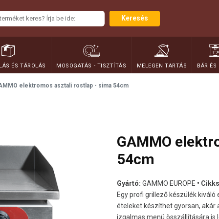
Keresés
ÁS ÉS TÁROLÁS
MOSOGATÁS - TISZTÍTÁS
MELEGEN TARTÁS
BÁR ÉS
MMO elektromos asztali rostlap - sima 54cm
GAMMO elektrom
54cm
Gyártó:
GAMMO EUROPE
• Cikk
Egy profi grillező készülék kivál
ételeket készíthet gyorsan, akár
izgalmas menü összállítására is l