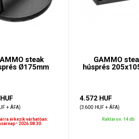
AMMO steak
GAMMO stea
sprés Ø175mm
húsprés 205x1
 HUF
4.572 HUF
UF + ÁFA)
(3.600 HUF + ÁFA)
árra érkezik várhatóan:
Raktáron: 14 db
asárnap • 2026.08.30.