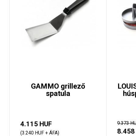
GAMMO grillező
LOUI
spatula
hús
4.115 HUF
9.373 H
8.458
(3.240 HUF + ÁFA)