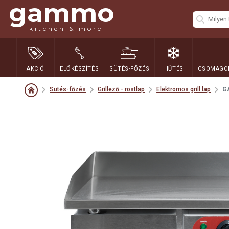
gammo
kitchen & more
AKCIÓ
ELŐKÉSZÍTÉS
SÜTÉS-FŐZÉS
HŰTÉS
CSOMAGOL
Sütés-főzés
Grillező - rostlap
Elektromos grill lap
GA