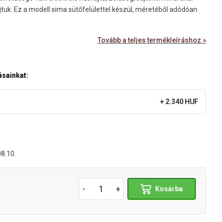
rajtuk. Ez a modell sima sütőfelülettel készül, méretéből adódóan
Tovább a teljes termékleíráshoz »
ásainkat:
+ 2.340 HUF
08.10.
-
+
Kosárba