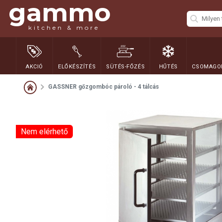
gammo
kitchen & more
AKCIÓ
ELŐKÉSZÍTÉS
SÜTÉS-FŐZÉS
HŰTÉS
CSOMAGOL
GASSNER gőzgombóc pároló - 4 tálcás
Nem elérhető