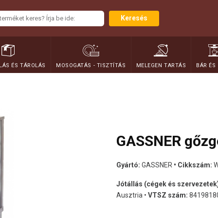
Keresés
ÁS ÉS TÁROLÁS
MOSOGATÁS - TISZTÍTÁS
MELEGEN TARTÁS
BÁR ÉS
GASSNER gőzgo
Gyártó:
GASSNER
• Cikkszám:
W
Jótállás (cégek és szervezetek
Ausztria •
VTSZ szám:
8419818