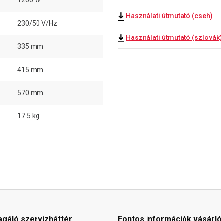
1200 W
Használati útmutató (cseh)
230/50 V/Hz
Használati útmutató (szlovák
335 mm
415 mm
570 mm
17.5 kg
agáló szervizháttér
Fontos információk vásárl