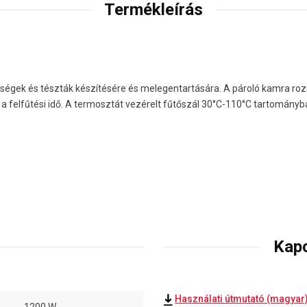
Termékleírás
ségek és tészták készítésére és melegentartására. A pároló kamra roz
 a felfűtési idő. A termosztát vezérelt fűtőszál 30°C-110°C tartományba
Kap
Használati útmutató (magyar