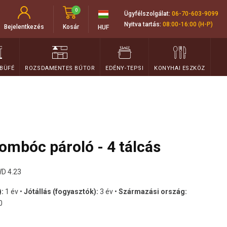
0
Ügyfélszolgálat:
06-70-603-9099
Nyitva tartás:
08:00-16:00 (H-P)
Bejelentkezés
Kosár
HUF
 BÜFÉ
ROZSDAMENTES BÚTOR
EDÉNY-TEPSI
KONYHAI ESZKÖZ
mbóc pároló - 4 tálcás
D 4.23
):
1 év •
Jótállás (fogyasztók):
3 év •
Származási ország:
0