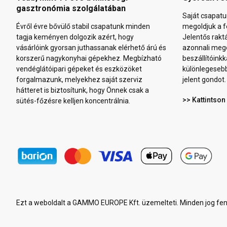
gasztronómia szolgálatában
Saját csapatu
Évről évre bővülő stabil csapatunk minden
megoldjuk a f
tagja keményen dolgozik azért, hogy
Jelentős rakt
vásárlóink gyorsan juthassanak elérhető árú és
azonnali mego
korszerű nagykonyhai gépekhez. Megbízható
beszállítóinkk
vendéglátóipari gépeket és eszközöket
különlegeseb
forgalmazunk, melyekhez saját szerviz
jelent gondot.
hátteret is biztosítunk, hogy Önnek csak a
>> Kattintson
sütés-főzésre kelljen koncentrálnia.
Ezt a weboldalt a GAMMO EUROPE Kft. üzemelteti. Minden jog fen