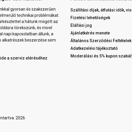
nkkal gyorsan és szakszerűen
Szállítási díjak, átfutási idők, v
elmerülő technikai problémákat.
Fizetési lehetőségek
árkészlettel a hátunk mögött az
Elállási jog
ldásra törekszünk, és mivel
Ajánlatkérés menete
al napi kapcsolatban állunk, a
b alkatrészek beszerzése sem
Általános Szerződési Feltételek
Adatkezelési tájékoztató
Moderálási és 5% kupon szabál
 ide a szerviz eléréséhez
ntartva. 2026