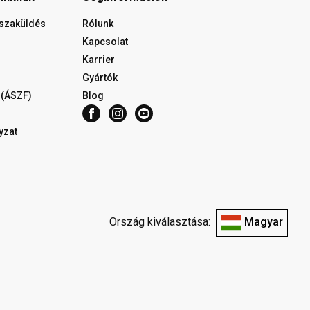
isszaküldés
Rólunk
Kapcsolat
Karrier
Gyártók
 (ÁSZF)
Blog
yzat
Ország kiválasztása:
Magyar