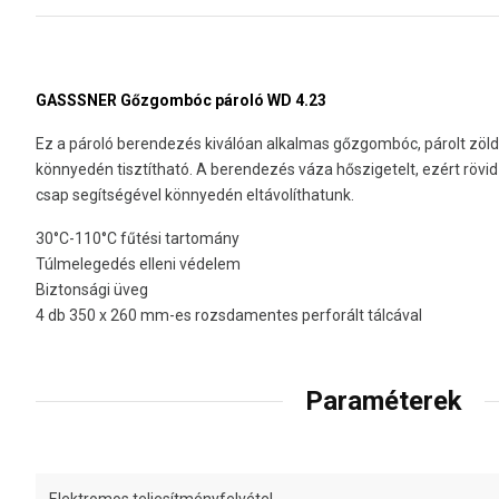
GASSSNER Gőzgombóc pároló WD 4.23
Ez a pároló berendezés kiválóan alkalmas gőzgombóc, párolt zöld
könnyedén tisztítható. A berendezés váza hőszigetelt, ezért rövid
csap segítségével könnyedén eltávolíthatunk.
30°C-110°C fűtési tartomány
Túlmelegedés elleni védelem
Biztonsági üveg
4 db 350 x 260 mm-es rozsdamentes perforált tálcával
Paraméterek