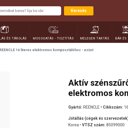
Keresés
ÁS ÉS TÁROLÁS
MOSOGATÁS - TISZTÍTÁS
MELEGEN TARTÁS
BÁR ÉS
 REENCLE 14 literes elektromos komposztálóhoz - ezüst
Aktív szénszűr
elektromos kom
Gyártó:
REENCLE
• Cikkszám:
1
Jótállás (cégek és szervezetek
Korea •
VTSZ szám:
85099000