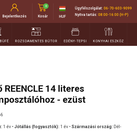
0
Ügyfélszolgálat:
06-70-603-9099
Nyitva tartás:
08:00-16:00 (H-P)
Bejelentkezés
Kosár
HUF
 BÜFÉ
ROZSDAMENTES BÚTOR
EDÉNY-TEPSI
KONYHAI ESZKÖZ
ő REENCLE 14 literes
posztálóhoz - ezüst
66
):
1 év •
Jótállás (fogyasztók):
1 év •
Származási ország:
Dél-