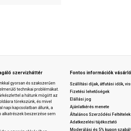
agáló szervizháttér
Fontos információk vásárl
nkkal gyorsan és szakszerűen
Szállítási díjak, átfutási idők, v
elmerülő technikai problémákat.
Fizetési lehetőségek
árkészlettel a hátunk mögött az
Elállási jog
ldásra törekszünk, és mivel
Ajánlatkérés menete
al napi kapcsolatban állunk, a
b alkatrészek beszerzése sem
Általános Szerződési Feltételek
Adatkezelési tájékoztató
Moderálási és 5% kupon szabál