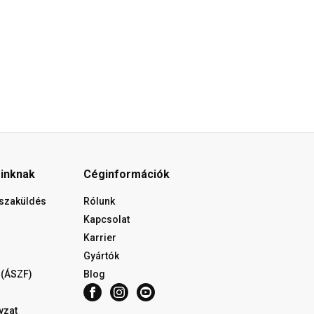
óinknak
Céginformációk
isszaküldés
Rólunk
Kapcsolat
Karrier
Gyártók
 (ÁSZF)
Blog
yzat