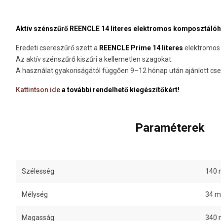
Aktív szénszűrő REENCLE 14 literes elektromos komposztálóh
Eredeti csereszűrő szett a
REENCLE Prime 14 literes
elektromos
Az aktív szénszűrő kiszűri a kellemetlen szagokat.
A használat gyakoriságától függően 9–12 hónap után ajánlott cser
Kattintson ide
a további rendelhető kiegészítőkért!
Paraméterek
Szélesség
140
Mélység
34 
Magasság
340