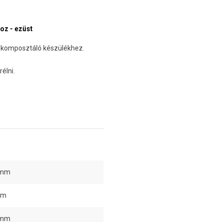
oz - ezüst
 komposztáló készülékhez.
élni.
 mm
mm
 mm