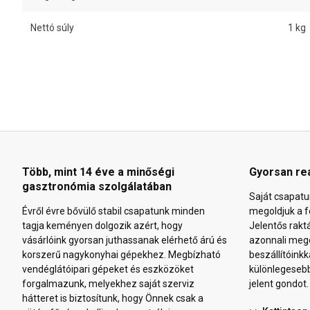
Nettó súly
1 kg
Több, mint 14 éve a minőségi
Gyorsan re
gasztronómia szolgálatában
Saját csapatu
Évről évre bővülő stabil csapatunk minden
megoldjuk a f
tagja keményen dolgozik azért, hogy
Jelentős rakt
vásárlóink gyorsan juthassanak elérhető árú és
azonnali mego
korszerű nagykonyhai gépekhez. Megbízható
beszállítóinkk
vendéglátóipari gépeket és eszközöket
különlegeseb
forgalmazunk, melyekhez saját szerviz
jelent gondot.
hátteret is biztosítunk, hogy Önnek csak a