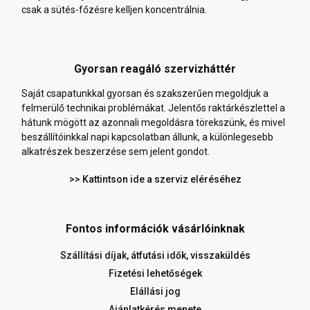
csak a sütés-főzésre kelljen koncentrálnia.
Gyorsan reagáló szervizháttér
Saját csapatunkkal gyorsan és szakszerűen megoldjuk a
felmerülő technikai problémákat. Jelentős raktárkészlettel a
hátunk mögött az azonnali megoldásra törekszünk, és mivel
beszállítóinkkal napi kapcsolatban állunk, a különlegesebb
alkatrészek beszerzése sem jelent gondot.
>> Kattintson ide a szerviz eléréséhez
Fontos információk vásárlóinknak
Szállítási díjak, átfutási idők, visszaküldés
Fizetési lehetőségek
Elállási jog
Ajánlatkérés menete