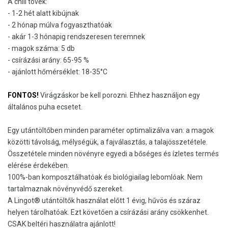
A chili tövek:
- 1-2 hét alatt kibújnak
- 2 hónap múlva fogyaszthatóak
- akár 1-3 hónapig rendszeresen teremnek
- magok száma: 5 db
- csírázási arány: 65-95 %
- ajánlott hőmérséklet: 18-35°C
FONTOS!
Virágzáskor be kell porozni. Ehhez használjon egy
általános puha ecsetet.
Egy utántöltőben minden paraméter optimalizálva van: a magok
közötti távolság, mélységük, a fajválasztás, a talajösszetétele.
Összetétele minden növényre egyedi a bőséges és ízletes termés
elérése érdekében.
100%-ban komposztálhatóak és biológiailag lebomlóak. Nem
tartalmaznak növényvédő szereket.
A Lingot® utántöltők használat előtt 1 évig, hűvös és száraz
helyen tárolhatóak. Ezt követően a csírázási arány csökkenhet.
CSAK beltéri használatra ajánlott!