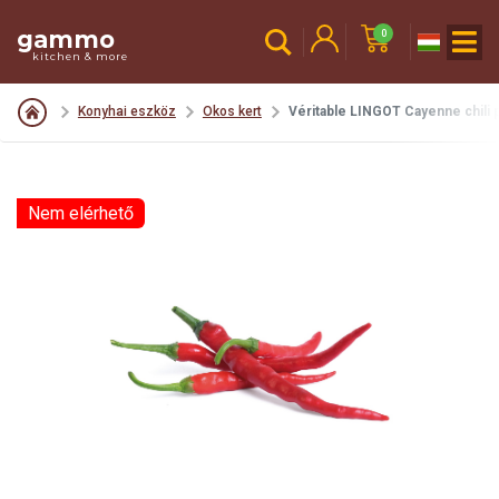
gammo
0
kitchen & more
Konyhai eszköz
Okos kert
Véritable LINGOT Cayenne chili 
Nem elérhető