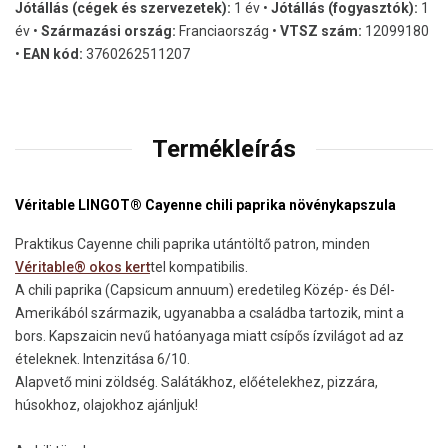
Jótállás (cégek és szervezetek):
1 év •
Jótállás (fogyasztók):
1
év •
Származási ország:
Franciaország •
VTSZ szám:
12099180
•
EAN kód:
3760262511207
Termékleírás
Véritable LINGOT® Cayenne chili paprika növénykapszula
Praktikus Cayenne chili paprika utántöltő patron, minden
Véritable® okos kert
tel kompatibilis.
A chili paprika (Capsicum annuum) eredetileg Közép- és Dél-
Amerikából származik, ugyanabba a családba tartozik, mint a
bors. Kapszaicin nevű hatóanyaga miatt csípős ízvilágot ad az
ételeknek. Intenzitása 6/10.
Alapvető mini zöldség. Salátákhoz, előételekhez, pizzára,
húsokhoz, olajokhoz ajánljuk!