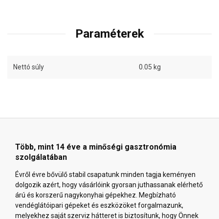
Paraméterek
Nettó súly
0.05 kg
Több, mint 14 éve a minőségi gasztronómia
szolgálatában
Évről évre bővülő stabil csapatunk minden tagja keményen
dolgozik azért, hogy vásárlóink gyorsan juthassanak elérhető
árú és korszerű nagykonyhai gépekhez. Megbízható
vendéglátóipari gépeket és eszközöket forgalmazunk,
melyekhez saját szerviz hátteret is biztosítunk, hogy Önnek