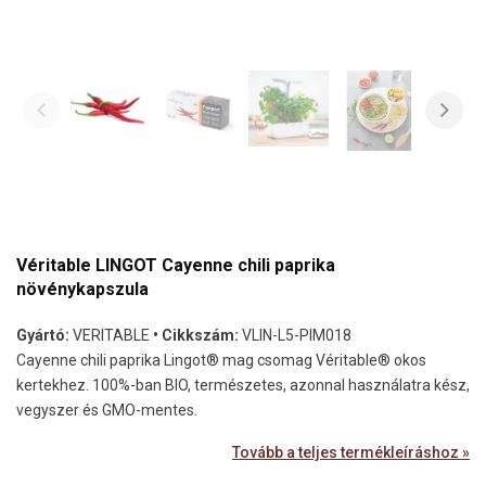
Véritable LINGOT Cayenne chili paprika
növénykapszula
Gyártó:
VERITABLE
• Cikkszám:
VLIN-L5-PIM018
Cayenne chili paprika Lingot® mag csomag Véritable® okos
kertekhez. 100%-ban BIO, természetes, azonnal használatra kész,
vegyszer és GMO-mentes.
Tovább a teljes termékleíráshoz »