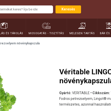
Keresés
ÁS ÉS TÁROLÁS
MOSOGATÁS - TISZTÍTÁS
MELEGEN TARTÁS
BÁR ÉS
etrezselyem növénykapszula
Véritable LING
növénykapszul
Gyártó:
VERITABLE
• Cikkszám:
Fodros petrezselyem, Lingot® m
természetes, azonnal használat