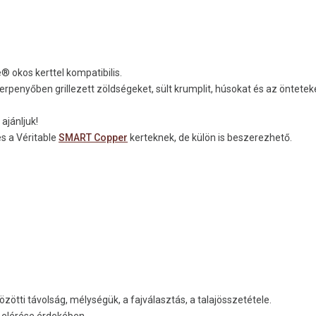
® okos kerttel kompatibilis.
erpenyőben grillezett zöldségeket, sült krumplit, húsokat és az öntete
ajánljuk!
s a Véritable
SMART Copper
kerteknek, de külön is beszerezhető.
ötti távolság, mélységük, a fajválasztás, a talajösszetétele.
 elérése érdekében.