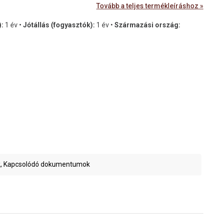
Tovább a teljes termékleíráshoz »
):
1 év •
Jótállás (fogyasztók):
1 év •
Származási ország:
, Kapcsolódó dokumentumok