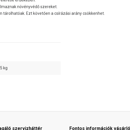
talmaznak növényvédő szereket.
en tárolhatóak. Ezt követően a csírázási arány csökkenhet.
05 kg
agáló szervizháttér
Fontos információk vásárl