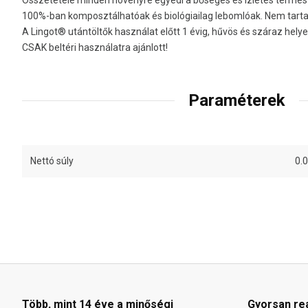
100%-ban komposztálhatóak és biológiailag lebomlóak. Nem tar
A Lingot® utántöltők használat előtt 1 évig, hűvös és száraz hely
CSAK beltéri használatra ajánlott!
Paraméterek
Nettó súly
0.
Több, mint 14 éve a minőségi
Gyorsan re