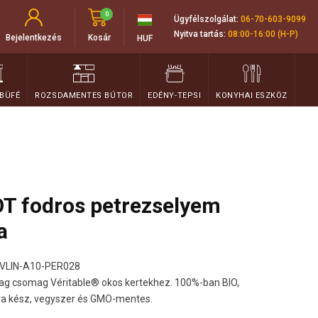
0
Ügyfélszolgálat:
06-70-603-9099
Nyitva tartás:
08:00-16:00 (H-P)
Bejelentkezés
Kosár
HUF
 BÜFÉ
ROZSDAMENTES BÚTOR
EDÉNY-TEPSI
KONYHAI ESZKÖZ
OT fodros petrezselyem
a
VLIN-A10-PER028
ag csomag Véritable® okos kertekhez. 100%-ban BIO,
ra kész, vegyszer és GMO-mentes.