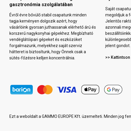
gasztronómia szolgálatában
Saját csapatu
Évről évre bővülő stabil csapatunk minden
megoldjuk a f
tagja keményen dolgozik azért, hogy
Jelentős rakt
vásárlóink gyorsan juthassanak elérhető árú és
azonnali mego
korszerű nagykonyhai gépekhez. Megbízható
beszállítóinkk
vendéglátóipari gépeket és eszközöket
különlegeseb
forgalmazunk, melyekhez saját szerviz
jelent gondot.
hátteret is biztosítunk, hogy Önnek csak a
>> Kattintson
sütés-főzésre kelljen koncentrálnia.
Ezt a weboldalt a GAMMO EUROPE Kft. üzemelteti. Minden jog fen