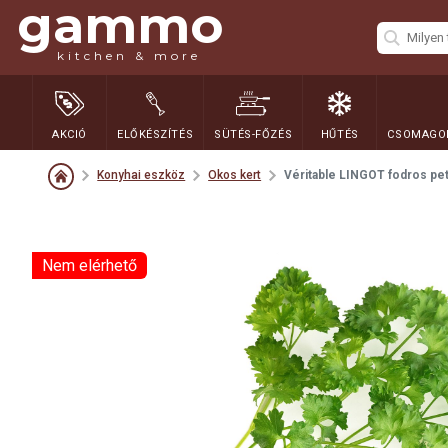
gammo
kitchen & more
AKCIÓ
ELŐKÉSZÍTÉS
SÜTÉS-FŐZÉS
HŰTÉS
CSOMAGOL
Konyhai eszköz
Okos kert
Véritable LINGOT fodros p
Nem elérhető