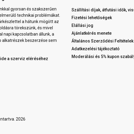
nkkal gyorsan és szakszerűen
Szállítási díjak, átfutási idők, v
elmerülő technikai problémákat.
Fizetési lehetőségek
árkészlettel a hátunk mögött az
Elállási jog
ldásra törekszünk, és mivel
Ajánlatkérés menete
al napi kapcsolatban állunk, a
b alkatrészek beszerzése sem
Általános Szerződési Feltételek
Adatkezelési tájékoztató
Moderálási és 5% kupon szabál
 ide a szerviz eléréséhez
ntartva. 2026