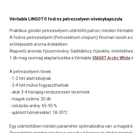
Véritable LINGOT® fodros petrezselyem növénykapszula
Praktikus göndör petrezselyem utántöltő patron, minden Véritable
A fodros petrezselyem (Petroselinum crispum) finoman ízesíti a s
erőteljesebb aroma érdekében.
Alapvető aromás fűszernövény. Salátákhoz, húsokho, öntetekhez 
1 db mag csomag alaptartozéka a Véritable
SMART Arctic White
é
A petrezselyem tövek:
- 1-2 hét alatt kibújnak
- 3-4 hét múlva fogyaszthatóak
- akár 3-4 hónapig rendszeresen teremnek
- magok száma: 20 db
- csírázási arány: 65-95 %
- ajánlott hőmérséklet: 18-35°C
Egy utántöltőben minden paraméter optimalizálva van: a magok köz
Összetétele minden növényre egyedi a bőséges és ízletes termés