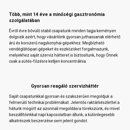
Több, mint 14 éve a minőségi gasztronómia
szolgálatában
Évről évre bővülő stabil csapatunk minden tagja keményen
dolgozik azért, hogy vásárlóink gyorsan juthassanak elérhető
árú és korszerű nagykonyhai gépekhez. Megbízható
vendéglátóipari gépeket és eszközöket forgalmazunk,
melyekhez saját szerviz hátteret is biztosítunk, hogy Önnek
csak a sütés-főzésre kelljen koncentrálnia.
Gyorsan reagáló szervizháttér
Saját csapatunkkal gyorsan és szakszerűen megoldjuk a
felmerülő technikai problémákat. Jelentős raktárkészlettel a
hátunk mögött az azonnali megoldásra törekszünk, és mivel
beszállítóinkkal napi kapcsolatban állunk, a különlegesebb
alkatrészek beszerzése sem jelent gondot.