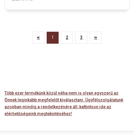
1
2
3
Több ezer termékünk közül néha nem is olyan egyszerű az
Önnek leginkább megfelelőt kiválasztani. Ügyfélszolgálatunk
azonban mindig a rendelkezésére áll, kattintson ide az
elérhetőségeink megtekintéséhez!