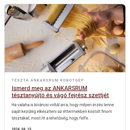
TÉSZTA
ANKARSRUM ROBOTGÉP
Ismerd meg az ANKARSRUM
tésztanyújtó és vágó fejrész szettjét
Ha valaha is kíváncsi voltál arra, hogy milyen érzés lenne
saját kezűleg elkészíteni az éttermekben kóstolt finom
tésztákat, most itt a lehetőség, hogy felfe...
2024. 04. 15.