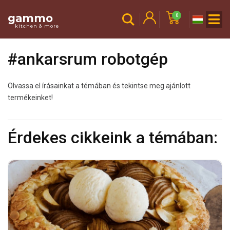
gammo
0
kitchen & more
#ankarsrum robotgép
Olvassa el írásainkat a témában és tekintse meg ajánlott
termékeinket!
Érdekes cikkeink a témában: