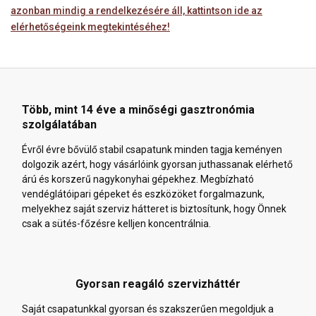
azonban mindig a rendelkezésére áll, kattintson ide az
elérhetőségeink megtekintéséhez!
Több, mint 14 éve a minőségi gasztronómia
szolgálatában
Évről évre bővülő stabil csapatunk minden tagja keményen
dolgozik azért, hogy vásárlóink gyorsan juthassanak elérhető
árú és korszerű nagykonyhai gépekhez. Megbízható
vendéglátóipari gépeket és eszközöket forgalmazunk,
melyekhez saját szerviz hátteret is biztosítunk, hogy Önnek
csak a sütés-főzésre kelljen koncentrálnia.
Gyorsan reagáló szervizháttér
Saját csapatunkkal gyorsan és szakszerűen megoldjuk a