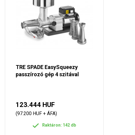
TRE SPADE EasySqueezy
passzírozó gép 4 szitával
123.444 HUF
(97.200 HUF + ÁFA)
Raktáron: 142 db