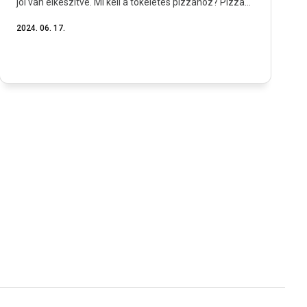
jól van elkészítve. Mi kell a tökéletes pizzához? Pizza...
2024. 06. 17.