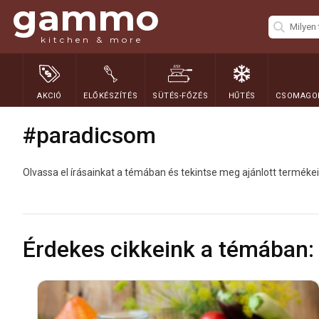
gammo
kitchen & more
AKCIÓ
ELŐKÉSZÍTÉS
SÜTÉS-FŐZÉS
HŰTÉS
CSOMAGOL
#paradicsom
Olvassa el írásainkat a témában és tekintse meg ajánlott termékei
Érdekes cikkeink a témában: