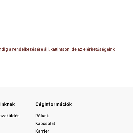
ig a rendelkezésére áll, kattintson ide az elérhetőségeink
óinknak
Céginformációk
isszaküldés
Rólunk
Kapcsolat
Karrier