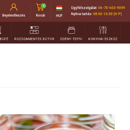
0
Ügyfélszolgálat:
06-70-603-9099
Nyitva tartás:
08:00-16:00 (H-P)
Bejelentkezés
Kosár
HUF
 BÜFÉ
ROZSDAMENTES BÚTOR
EDÉNY-TEPSI
KONYHAI ESZKÖZ