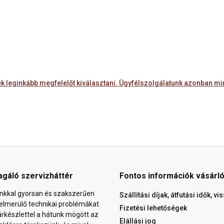
 leginkább megfelelőt kiválasztani. Ügyfélszolgálatunk azonban mind
agáló szervizháttér
Fontos információk vásárl
nkkal gyorsan és szakszerűen
Szállítási díjak, átfutási idők, v
elmerülő technikai problémákat.
Fizetési lehetőségek
árkészlettel a hátunk mögött az
Elállási jog