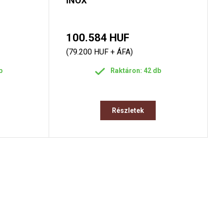
INOX
100.584 HUF
(79.200 HUF + ÁFA)
b
Raktáron: 42 db
Részletek