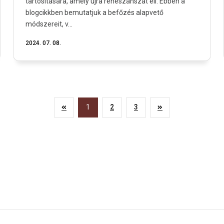
tartósítására, amely újra reneszánszát éli. Ebben a
blogcikkben bemutatjuk a befőzés alapvető
módszereit, v...
2024. 07. 08.
1
2
3