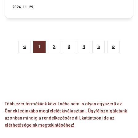
2024. 11. 29.
1
2
3
4
5
Több ezer termékünk közül néha nem is olyan egyszerű az
Önnek leginkább megfelelőt kiválasztani. Ügyfélszolgálatunk
azonban mindig a rendelkezésére áll, kattintson ide az
elérhetőségeink megtekintéséhez!