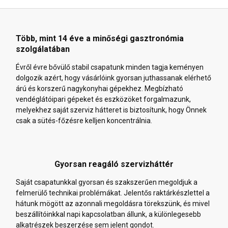
Több, mint 14 éve a minőségi gasztronómia
szolgálatában
Évről évre bővülő stabil csapatunk minden tagja keményen
dolgozik azért, hogy vásárlóink gyorsan juthassanak elérhető
árú és korszerű nagykonyhai gépekhez. Megbízható
vendéglátóipari gépeket és eszközöket forgalmazunk,
melyekhez saját szerviz hátteret is biztosítunk, hogy Önnek
csak a sütés-főzésre kelljen koncentrálnia.
Gyorsan reagáló szervizháttér
Saját csapatunkkal gyorsan és szakszerűen megoldjuk a
felmerülő technikai problémákat. Jelentős raktárkészlettel a
hátunk mögött az azonnali megoldásra törekszünk, és mivel
beszállítóinkkal napi kapcsolatban állunk, a különlegesebb
alkatrészek beszerzése sem jelent gondot.