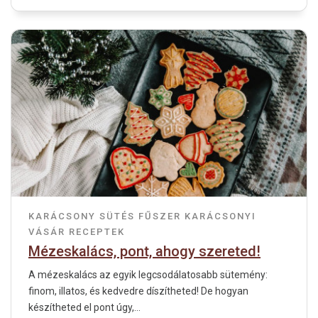
KARÁCSONY
SÜTÉS
FŰSZER
KARÁCSONYI
VÁSÁR
RECEPTEK
Mézeskalács, pont, ahogy szereted!
A mézeskalács az egyik legcsodálatosabb sütemény:
finom, illatos, és kedvedre díszítheted! De hogyan
készítheted el pont úgy,...