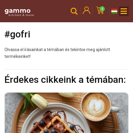
gammo
0
kitchen & more
#gofri
Olvassa el írásainkat a témában és tekintse meg ajánlott
termékeinket!
Érdekes cikkeink a témában: