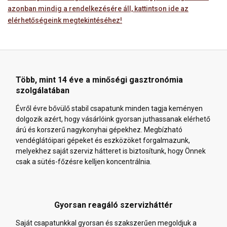
azonban mindig a rendelkezésére áll, kattintson ide az
elérhetőségeink megtekintéséhez!
Több, mint 14 éve a minőségi gasztronómia
szolgálatában
Évről évre bővülő stabil csapatunk minden tagja keményen
dolgozik azért, hogy vásárlóink gyorsan juthassanak elérhető
árú és korszerű nagykonyhai gépekhez. Megbízható
vendéglátóipari gépeket és eszközöket forgalmazunk,
melyekhez saját szerviz hátteret is biztosítunk, hogy Önnek
csak a sütés-főzésre kelljen koncentrálnia.
Gyorsan reagáló szervizháttér
Saját csapatunkkal gyorsan és szakszerűen megoldjuk a