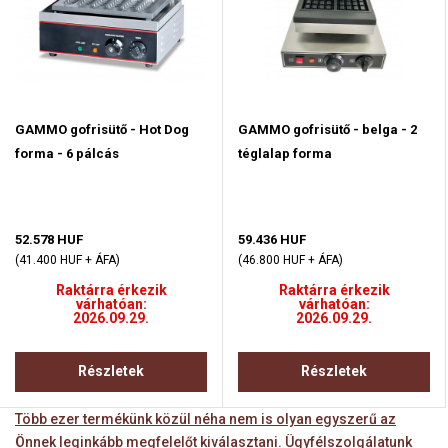
GAMMO gofrisütő - Hot Dog
GAMMO gofrisütő - belga - 2
forma - 6 pálcás
téglalap forma
52.578 HUF
59.436 HUF
(41.400 HUF + ÁFA)
(46.800 HUF + ÁFA)
Raktárra érkezik
Raktárra érkezik
várhatóan:
várhatóan:
2026.09.29.
2026.09.29.
Részletek
Részletek
Több ezer termékünk közül néha nem is olyan egyszerű az
Önnek leginkább megfelelőt kiválasztani. Ügyfélszolgálatunk