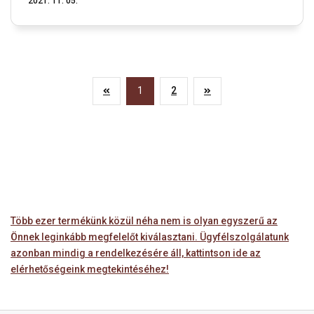
2021. 11. 05.
1
2
Több ezer termékünk közül néha nem is olyan egyszerű az
Önnek leginkább megfelelőt kiválasztani. Ügyfélszolgálatunk
azonban mindig a rendelkezésére áll, kattintson ide az
elérhetőségeink megtekintéséhez!