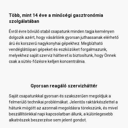
Több, mint 14 éve a minőségi gasztronómia
szolgálatában
Évről évre bővülő stabil csapatunk minden tagja keményen
dolgozik azért, hogy vásárlóink gyorsan juthassanak elérhető
árú és korszerű nagykonyhai gépekhez. Megbízható
vendéglátóipari gépeket és eszközöket forgalmazunk,
melyekhez saját szerviz hátteret is biztosítunk, hogy Önnek
csak a sütés-főzésre kelljen koncentrálnia.
Gyorsan reagáló szervizháttér
Saját csapatunkkal gyorsan és szakszerűen megoldjuk a
felmerülő technikai problémákat. Jelentős raktárkészlettel a
hátunk mögött az azonnali megoldásra törekszünk, és mivel
beszállítóinkkal napi kapcsolatban állunk, a különlegesebb
alkatrészek beszerzése sem jelent gondot.