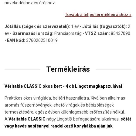
növekedéshez és éréshez.
Tovább a teljes termékleíráshoz »
Jótállás (cégek és szervezetek):
1 év •
Jótállás (fogyasztók):
2
év •
Származási ország:
Franciaország •
VTSZ szám:
85437090
•
EAN kód:
3760262510019
Termékleírás
Véritable CLASSIC okos kert - 4 db Lingot magkapszulával
Praktikos okos virágláda, beltéri használatra. Kiválóan alkalmas
aromás fűszernövények, ehető virágok és bébizöldségek
termesztésére, egész évben különlegesebb erőfeszítés nélkül.
A
Véritable CLASSIC
négy Lingot® befogadására alkalmas,
sötét
vagy kevés napfénnyel rendelkező konyhákba ajánljuk
.