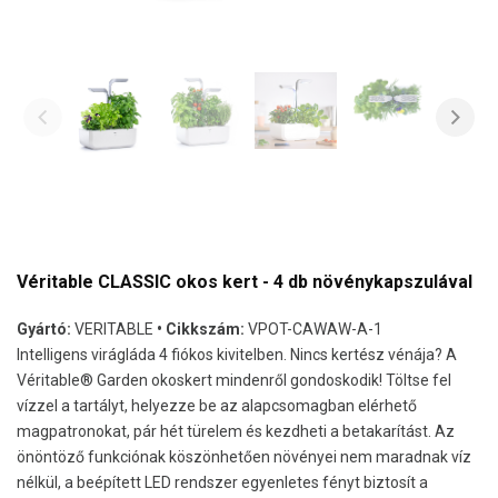
Véritable CLASSIC okos kert - 4 db növénykapszulával
Gyártó:
VERITABLE
• Cikkszám:
VPOT-CAWAW-A-1
Intelligens virágláda 4 fiókos kivitelben. Nincs kertész vénája? A
Véritable® Garden okoskert mindenről gondoskodik! Töltse fel
vízzel a tartályt, helyezze be az alapcsomagban elérhető
magpatronokat, pár hét türelem és kezdheti a betakarítást. Az
önöntöző funkciónak köszönhetően növényei nem maradnak víz
nélkül, a beépített LED rendszer egyenletes fényt biztosít a