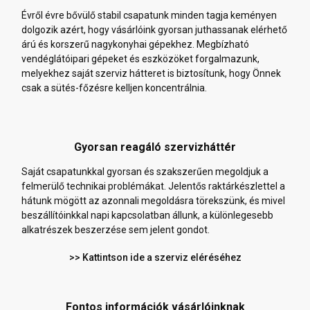
Évről évre bővülő stabil csapatunk minden tagja keményen
dolgozik azért, hogy vásárlóink gyorsan juthassanak elérhető
árú és korszerű nagykonyhai gépekhez. Megbízható
vendéglátóipari gépeket és eszközöket forgalmazunk,
melyekhez saját szerviz hátteret is biztosítunk, hogy Önnek
csak a sütés-főzésre kelljen koncentrálnia.
Gyorsan reagáló szervizháttér
Saját csapatunkkal gyorsan és szakszerűen megoldjuk a
felmerülő technikai problémákat. Jelentős raktárkészlettel a
hátunk mögött az azonnali megoldásra törekszünk, és mivel
beszállítóinkkal napi kapcsolatban állunk, a különlegesebb
alkatrészek beszerzése sem jelent gondot.
>> Kattintson ide a szerviz eléréséhez
Fontos információk vásárlóinknak