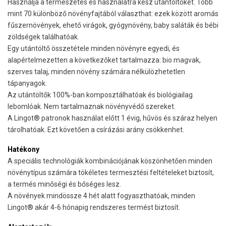
Használja a természetes és használatra kész utántöltőket. Több
mint 70 különböző növényfajtából választhat: ezek között aromás
fűszernövények, ehető virágok, gyógynövény, baby saláták és bébi
zöldségek találhatóak.
Egy utántöltő összetétele minden növényre egyedi, és
alapértelmezetten a következőket tartalmazza: bio magvak,
szerves talaj, minden növény számára nélkülözhetetlen
tápanyagok.
Az utántöltők 100%-ban komposztálhatóak és biológiailag
lebomlóak. Nem tartalmaznak növényvédő szereket.
A Lingot® patronok használat előtt 1 évig, hűvös és száraz helyen
tárolhatóak. Ezt követően a csírázási arány csökkenhet.
Hatékony
A speciális technológiák kombinációjának köszönhetően minden
növénytípus számára tökéletes termesztési feltételeket biztosít,
a termés minőségi és bőséges lesz.
A növények mindössze 4 hét alatt fogyaszthatóak, minden
Lingot® akár 4-6 hónapig rendszeres termést biztosít.