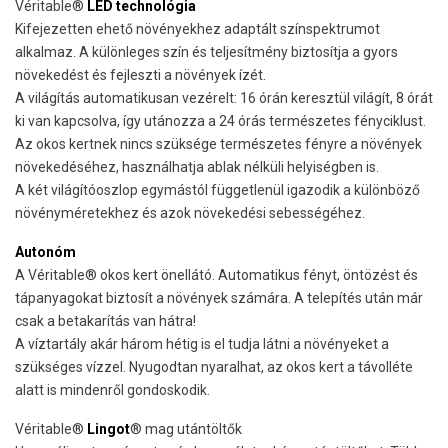
Véritable®
LED technológia
Kifejezetten ehető növényekhez adaptált színspektrumot
alkalmaz. A különleges szín és teljesítmény biztosítja a gyors
növekedést és fejleszti a növények ízét.
A világítás automatikusan vezérelt: 16 órán keresztül világít, 8 órát
ki van kapcsolva, így utánozza a 24 órás természetes fényciklust.
Az okos kertnek nincs szüksége természetes fényre a növények
növekedéséhez, használhatja ablak nélküli helyiségben is.
A két világítóoszlop egymástól függetlenül igazodik a különböző
növényméretekhez és azok növekedési sebességéhez.
Autonóm
A Véritable® okos kert önellátó. Automatikus fényt, öntözést és
tápanyagokat biztosít a növények számára. A telepítés után már
csak a betakarítás van hátra!
A víztartály akár három hétig is el tudja látni a növényeket a
szükséges vízzel. Nyugodtan nyaralhat, az okos kert a távolléte
alatt is mindenről gondoskodik.
Véritable®
Lingot
® mag utántöltők