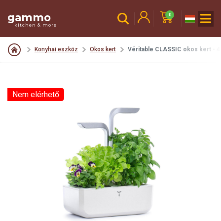
gammo
0
kitchen & more
Konyhai eszköz
Okos kert
Véritable CLASSIC okos kert - 4
Nem elérhető