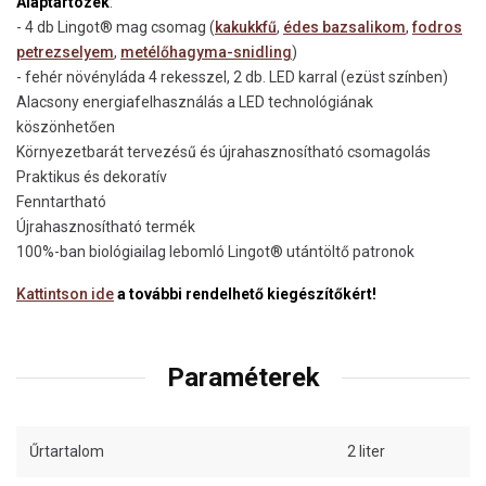
Alaptartozék
:
- 4 db Lingot® mag csomag (
kakukkfű
,
édes bazsalikom
,
fodros
petrezselyem
,
metélőhagyma-snidling
)
- fehér növényláda 4 rekesszel, 2 db. LED karral (ezüst színben)
Alacsony energiafelhasználás a LED technológiának
köszönhetően
Környezetbarát tervezésű és újrahasznosítható csomagolás
Praktikus és dekoratív
Fenntartható
Újrahasznosítható termék
100%-ban biológiailag lebomló Lingot® utántöltő patronok
Kattintson ide
a további rendelhető kiegészítőkért!
Paraméterek
Űrtartalom
2 liter