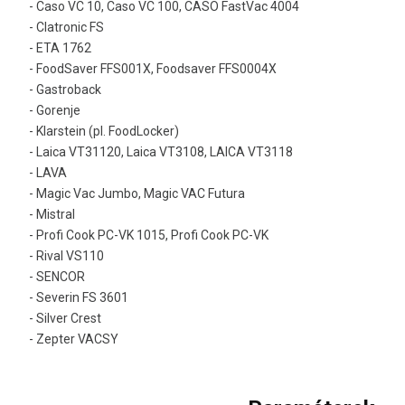
- Caso VC 10, Caso VC 100, CASO FastVac 4004
- Clatronic FS
- ETA 1762
- FoodSaver FFS001X, Foodsaver FFS0004X
- Gastroback
- Gorenje
- Klarstein (pl. FoodLocker)
- Laica VT31120, Laica VT3108, LAICA VT3118
- LAVA
- Magic Vac Jumbo, Magic VAC Futura
- Mistral
- Profi Cook PC-VK 1015, Profi Cook PC-VK
- Rival VS110
- SENCOR
- Severin FS 3601
- Silver Crest
- Zepter VACSY