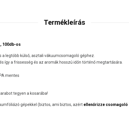
Termékleírás
, 100db-os
s a legtöbb külső, asztali vákuumcsomagoló géphez.
s így a frissesség és az aromák hosszú időn történő megtartására.
BPA mentes
darabot tegyen a kosarába!
umfóliázó gépekkel (biztos, ami biztos, azért
ellenőrizze csomagoló