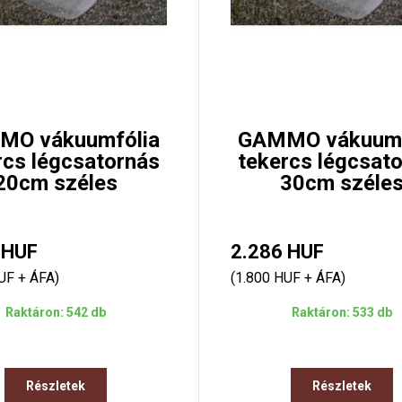
MO vákuumfólia
GAMMO vákuumf
rcs légcsatornás
tekercs légcsat
20cm széles
30cm széle
 HUF
2.286 HUF
UF + ÁFA)
(1.800 HUF + ÁFA)
Raktáron: 542 db
Raktáron: 533 db
Részletek
Részletek