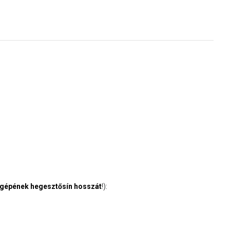
 gépének hegesztősín hosszát
!):