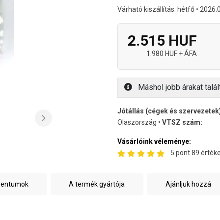
Várható kiszállítás: hétfő • 2026.
2.515 HUF
1.980 HUF + ÁFA
Máshol jobb árakat talál
Jótállás (cégek és szervezetek
Olaszország •
VTSZ szám:
Vásárlóink véleménye:
5 pont 89 értéke
mentumok
A termék gyártója
Ajánljuk hozzá