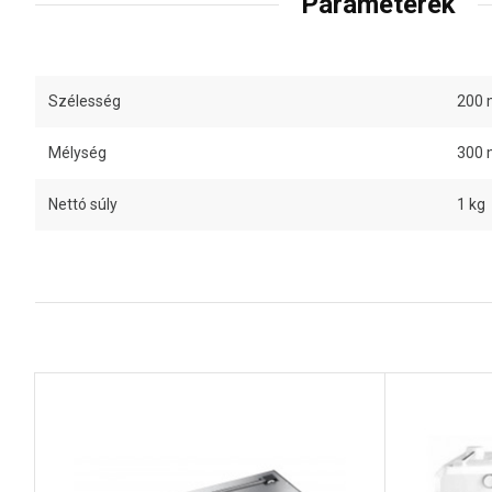
Paraméterek
Szélesség
200
Mélység
300
Nettó súly
1 kg