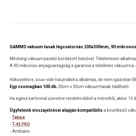
GAMMO vákuum tasak légcsatornás 200x300mm, 90 mikronos
Minőségi vákuumzacskó bordázott belsővel. Tökéletesen alkalma
A 90 mikronos anyagvastagság a garancia a tökéletes vákuumra, é
Hőkezelésre, sous-vide használatra alkalmas, de nem igazoltan 
Egy csomagban 100 db
, 20cm x 30cm vákuumtasak található.
Ha egész kartonnal szeretne rendelni ebből a méretből, akkor 15 
Ügyfeleink visszajelzései alapján kompatibilis
a következő váku
-
Takaje
-
T-43 PRO
- Ambiano