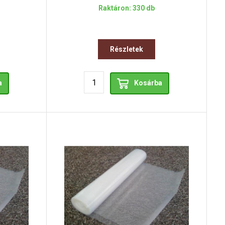
Raktáron: 330 db
Részletek
a
Kosárba