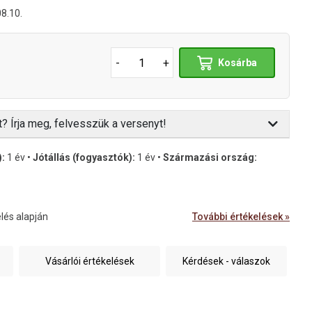
08.10.
-
+
Kosárba
t? Írja meg, felvesszük a versenyt!
):
1 év •
Jótállás (fogyasztók):
1 év •
Származási ország:
lés alapján
További értékelések »
Vásárlói értékelések
Kérdések - válaszok