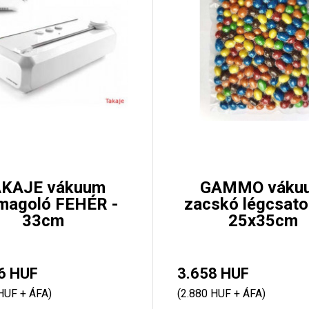
KAJE vákuum
GAMMO váku
magoló FEHÉR -
zacskó légcsato
33cm
25x35cm
6 HUF
3.658 HUF
HUF + ÁFA)
(2.880 HUF + ÁFA)