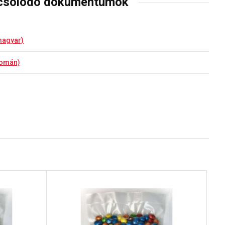
csolódó dokumentumok
magyar)
román)