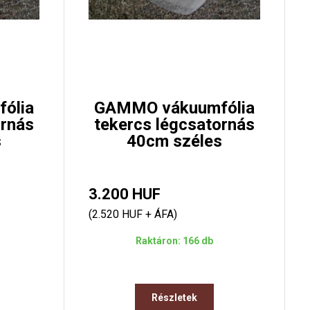
ólia
GAMMO vákuumfólia
ornás
tekercs légcsatornás
s
40cm széles
3.200 HUF
(2.520 HUF + ÁFA)
Raktáron: 166 db
Részletek