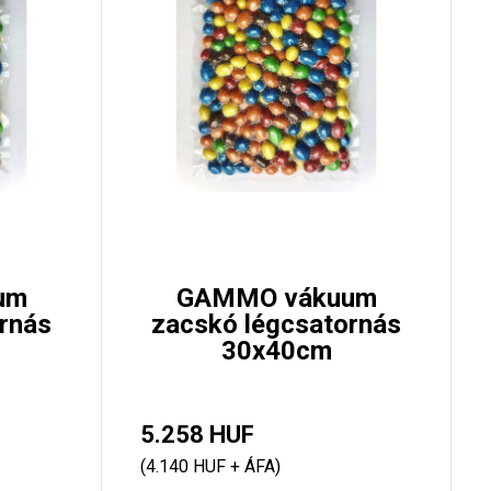
um
GAMMO vákuum
rnás
zacskó légcsatornás
30x40cm
5.258 HUF
(4.140 HUF + ÁFA)