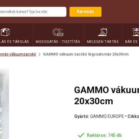
Keresés
ÁS ÉS TÁROLÁS
MOSOGATÁS - TISZTÍTÁS
MELEGEN TARTÁS
BÁR ÉS
ornás vákuumzacskó
GAMMO vákuum zacskó légcsatornás 20x30cm
GAMMO vákuum
20x30cm
Gyártó:
GAMMO EUROPE
• Cikk
Raktáron: 745 db