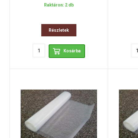
Raktáron: 2 db
Részletek
Kosárba