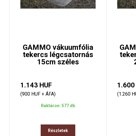
GAMMO vákuumfólia
GAM
tekercs légcsatornás
teke
15cm széles
1.143 HUF
1.600
(900 HUF + ÁFA)
(1.260 H
Raktáron: 577 db
Részletek