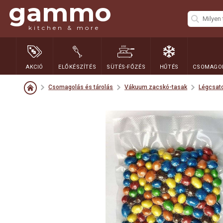
gammo
kitchen & more
AKCIÓ
ELŐKÉSZÍTÉS
SÜTÉS-FŐZÉS
HŰTÉS
CSOMAGOL
Csomagolás és tárolás
Vákuum zacskó-tasak
Légcsat