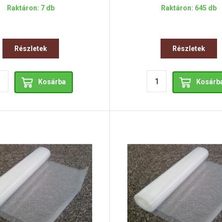
Raktáron: 7 db
Raktáron: 645 db
Részletek
Részletek
Kosárba
Kosárb