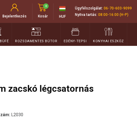
0
Ügyfélszolgálat:
06-70-603-9099
Nyitva tartás:
08:00-16:00 (H-P)
Bejelentkezés
Kosár
HUF
 BÜFÉ
ROZSDAMENTES BÚTOR
EDÉNY-TEPSI
KONYHAI ESZKÖZ
 zacskó légcsatornás
szám:
L2030