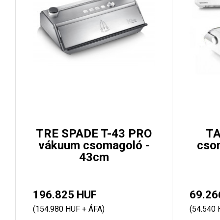
TRE SPADE T-43 PRO
TA
vákuum csomagoló -
cso
43cm
196.825 HUF
69.26
(154.980 HUF + ÁFA)
(54.540 