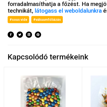
forradalmasíthatja a főzést. Ha megjöt
technikát,
látogass el weboldalunkra
é
#sous vide
#vákuumfóliázás
Kapcsolódó termékeink