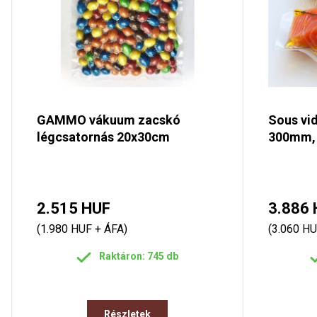
GAMMO vákuum zacskó
Sous vi
légcsatornás 20x30cm
300mm,
2.515 HUF
3.886 
(1.980 HUF + ÁFA)
(3.060 HU
Raktáron: 745 db
Részletek