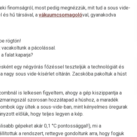
teki finomságról, most pedig megnézzük, mit tud a sous vide-
l és hű társával, a
vákuumcsomagoló
val, gyanakodva
be rögtön!
t vacakoltunk a pácolással.
a falat kaparja?
sként egy négyórás főzéssel teszteljük a technológiát és
 nagy sous vide-kísérlet oltárán. Zacskóba pakoltuk a húst
mbnál is lelkesen figyeltem, ahogy a gép kiszippantja a
rozmaringszál szorosan hozzátapad a húshoz, a maradék
combok úgy ültek a sous-vide-ban, mint kényelmes öregurak
nyzott előlük, hogy teljes legyen a kép.
álisabb gépeket akár 0,1 °C pontossággal!), mi a
lítottuk a rendszert, rettegve gondoltunk arra, hogy fogjuk