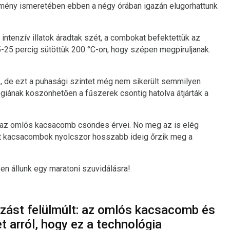
edmény ismeretében ebben a négy órában igazán elugorhattunk
intenzív illatok áradtak szét, a combokat befektettük az
-25 percig sütöttük 200 °C-on, hogy szépen megpiruljanak.
 de ezt a puhasági szintet még nem sikerült semmilyen
iának köszönhetően a fűszerek csontig hatolva átjárták a
 az omlós kacsacomb csöndes érvei. No meg az is elég
ett kacsacombok nyolcszor hosszabb ideig őrzik meg a
n állunk egy maratoni szuvidálásra!
ozást felülmúlt: az omlós kacsacomb és
 arról, hogy ez a technológia