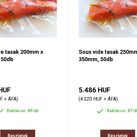
de tasak 200mm x
Sous vide tasak 250m
 50db
350mm, 50db
HUF
5.486 HUF
F + ÁFA)
(4.320 HUF + ÁFA)
Raktáron: 89 db
Raktáron: 87 d
Részletek
Részletek