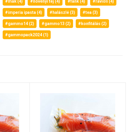
#mák (4)
#növényi tej (4)
#fánk (4)
#ravioli (4)
#imperia ipasta (4)
#halászlé (3)
#tea (3)
#gammo14 (2)
#gammo13 (2)
#konfitálás (2)
#gammopack2024 (1)