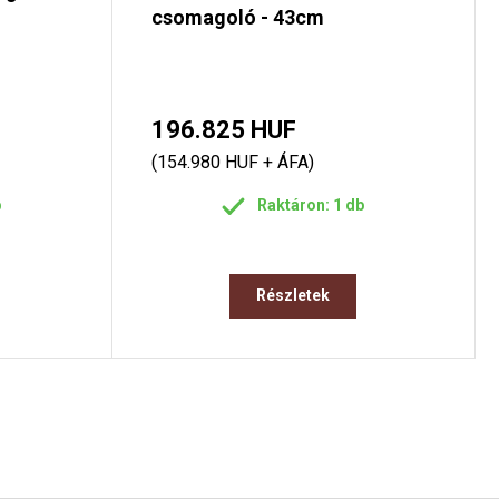
csomagoló - 43cm
196.825 HUF
(154.980 HUF + ÁFA)
b
Raktáron: 1 db
Részletek