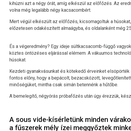
kihúzni azt a négy órát, amíg elkészül az előfőzés. Az er
volna még legalább négy kacsacombért.
Mert végül elkészült az előfőzés, kicsomagoltuk a húsokat, 
előzetesen odakészített almaágyba, és oldalanként még 25
És a végeredmény? Egy ideje sültkacsacomb-függő vagyok,
köztes öntözéses eljárással elérnem. A vákuumos technológ
húsokat.
Kezdeti gyanakvásunkat és kötekedő érveinket elsöpörték
fontos előny, hogy a bepácolt, bezacskózott, levegőtlenít
minőségüket, mintha csak simán betennénk a hűtőbe.
A bemelegítő, négyórás próbafőzés után úgy érezzük, késze
A sous vide-kísérletünk minden várak
a fűszerek mély ízei meggyőztek minket