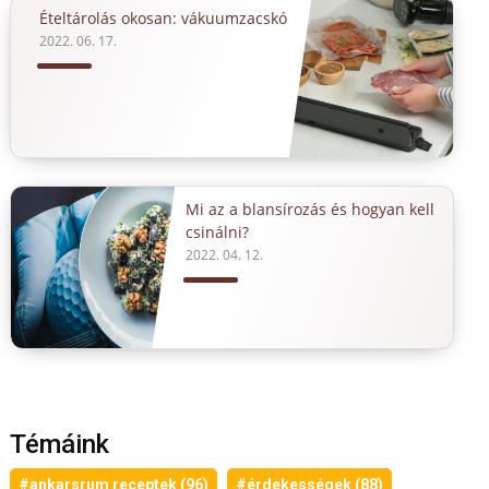
Ételtárolás okosan: vákuumzacskó
2022. 06. 17.
Mi az a blansírozás és hogyan kell
csinálni?
2022. 04. 12.
Témáink
#ankarsrum receptek (96)
#érdekességek (88)