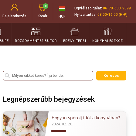
0
Ügyfélszolgálat:
06-70-603-9099
Nyitva tartás:
08:00-16:00 (H-P)
Bejelentkezés
Kosár
HUF
 BÜFÉ
ROZSDAMENTES BÚTOR
EDÉNY-TEPSI
KONYHAI ESZKÖZ
Keresés
Legnépszerűbb bejegyzések
Hogyan spórolj időt a konyhában?
2024. 02. 20.