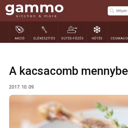
gammo
kitchen & more
AKCIÓ
ELŐKÉSZÍTÉS
SÜTÉS-FŐZÉS
HŰTÉS
CSOMAGOL
A kacsacomb mennybe
2017. 10. 09.