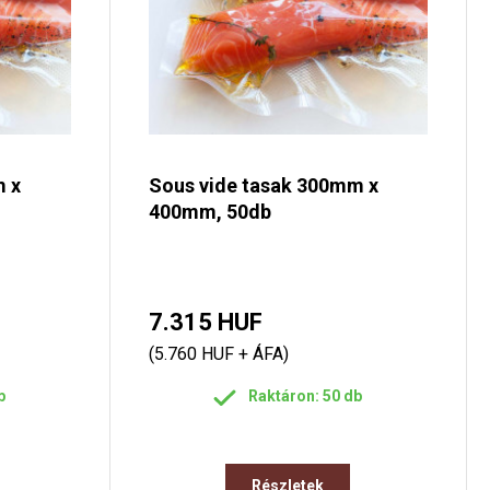
m x
Sous vide tasak 300mm x
400mm, 50db
7.315 HUF
(5.760 HUF + ÁFA)
b
Raktáron: 50 db
Részletek