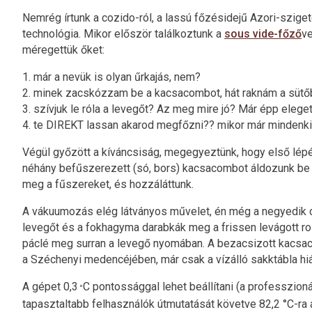
Nemrég írtunk a cozido-ról, a lassú főzésidejű Azori-szige
technológia. Mikor először találkoztunk a
sous vide-főző
ve
méregettük őket:
1. már a nevük is olyan űrkajás, nem?
2. minek zacskózzam be a kacsacombot, hát raknám a sütő
3. szívjuk le róla a levegőt? Az meg mire jó? Már épp elege
4. te DIREKT lassan akarod megfőzni?? mikor már mindenki 
Végül győzött a kíváncsiság, megegyeztünk, hogy első lépé
néhány befűszerezett (só, bors) kacsacombot áldozunk be a
meg a fűszereket, és hozzáláttunk.
A vákuumozás elég látványos művelet, én még a negyedik co
levegőt és a fokhagyma darabkák meg a frissen levágott 
páclé meg surran a levegő nyomában. A bezacsizott kacsa
a Széchenyi medencéjében, már csak a vízálló sakktábla hiá
A gépet 0,3
C pontossággal lehet beállítani (a professzion
°
tapasztaltabb felhasználók útmutatását követve 82,2 °C-ra ál