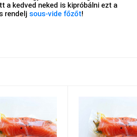
t a kedved neked is kipróbálni ezt a
s rendelj
sous-vide főzőt
!