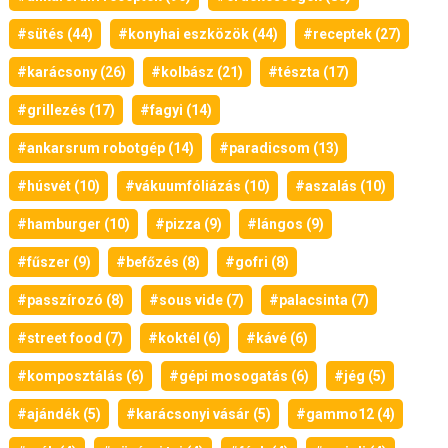
#sütés (44)
#konyhai eszközök (44)
#receptek (27)
#karácsony (26)
#kolbász (21)
#tészta (17)
#grillezés (17)
#fagyi (14)
#ankarsrum robotgép (14)
#paradicsom (13)
#húsvét (10)
#vákuumfóliázás (10)
#aszalás (10)
#hamburger (10)
#pizza (9)
#lángos (9)
#fűszer (9)
#befőzés (8)
#gofri (8)
#passzírozó (8)
#sous vide (7)
#palacsinta (7)
#street food (7)
#koktél (6)
#kávé (6)
#komposztálás (6)
#gépi mosogatás (6)
#jég (5)
#ajándék (5)
#karácsonyi vásár (5)
#gammo12 (4)