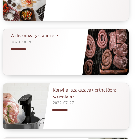
A disznóvágás ábécéje
2023. 10. 20.
Konyhai szakszavak érthetően:
szuvidálás
2022. 07. 27.