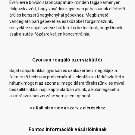
Évről évre bővülő stabil csapatunk minden tagja keményen
dolgozik azért, hogy vásárlóink gyorsan juthassanak elérhető
árú és korszerű nagykonyhai gépekhez. Megbízható
vendéglátóipari gépeket és eszközöket forgalmazunk,
melyekhez saját szerviz hátteret is biztosítunk, hogy Önnek
csak a sütés-főzésre kelljen koncentrálnia.
Gyorsan reagáló szervizháttér
Saját csapatunkkal gyorsan és szakszerűen megoldjuk a
felmerülő technikai problémákat. Jelentős raktárkészlettel a
hátunk mögött az azonnali megoldásra törekszünk, és mivel
beszállítóinkkal napi kapcsolatban állunk, a különlegesebb
alkatrészek beszerzése sem jelent gondot.
>> Kattintson ide a szerviz eléréséhez
Fontos információk vásárlóinknak