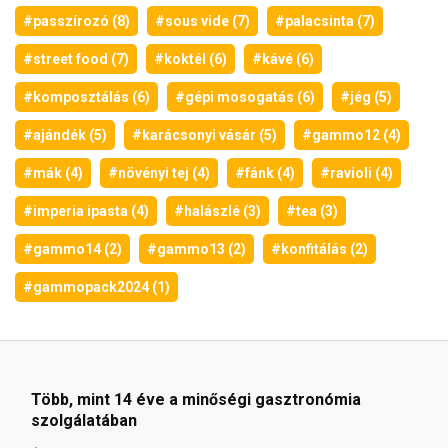
#passzírozó (8)
#sous vide (7)
#palacsinta (7)
#street food (7)
#koktél (6)
#kávé (6)
#komposztálás (6)
#gépi mosogatás (6)
#jég (5)
#ajándék (5)
#karácsonyi vásár (5)
#gammo12 (4)
#mák (4)
#növényi tej (4)
#fánk (4)
#ravioli (4)
#imperia ipasta (4)
#halászlé (3)
#tea (3)
#gammo14 (2)
#gammo13 (2)
#konfitálás (2)
#gammopack2024 (1)
Több, mint 14 éve a minőségi gasztronómia
szolgálatában