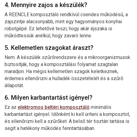
4. Mennyire zajos a készülék?
A REENCLE komposztáló rendkívül csendes működésű, a
zajszintje alacsonyabb, mint egy hagyományos konyhai
robotgépé. Ez lehetővé teszi, hogy akár éjszaka is
működtessük anélkül, hogy zavaró lenne.
5. Kellemetlen szagokat áraszt?
Nem. A készülék szűrőrendszere és a mikroorganizmusok
biztosítják, hogy a komposztálási folyamat szagtalan
maradjon. Ha mégis kellemetlen szagok keletkeznek,
érdemes ellenőrizni a hulladék összetételét és a szűrő
állapotát.
6. Milyen karbantartást igényel?
Ez az
elektromos beltéri komposztáló
minimális
karbantartást igényel. Időnként ki kell üríteni a komposztot,
és ellenőrizni kell a szűrőket. A belső tér tisztán tartása is
segít a hatékony működés fenntartásában.