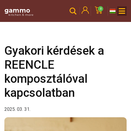
gammo
0
kitchen & more
Gyakori kérdések a
REENCLE
komposztálóval
kapcsolatban
2025. 03. 31.