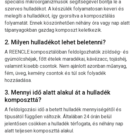
speciális mikroorganizmusok segítségével bontja le a
szerves hulladékot. A készülék folyamatosan keveri és
melegíti a hulladékot, így gyorsítva a komposztálás
folyamatát. Ennek köszönhetően néhány óra vagy nap alatt
tápanyagokban gazdag komposzt keletkezik.
2. Milyen hulladékot lehet beletenni?
A REENCLE komposztálóban feldolgozhatók zöldség- és
gyümölcshéjak, főtt ételek maradékai, kávézacc, tojáshéj,
valamint kisebb csontok. Nem ajánlott azonban műanyag,
fém, üveg, kemény csontok és túl sok folyadék
hozzáadása.
3. Mennyi idő alatt alakul át a hulladék
komposzttá?
A feldolgozási idő a betett hulladék mennyiségétől és
típusától függően változik. Általában 24 órán belül
jelentősen csökken a hulladék térfogata, és néhány nap
alatt teljesen komposzttá alakul.