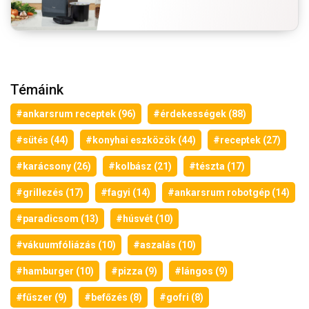
Témáink
#ankarsrum receptek (96)
#érdekességek (88)
#sütés (44)
#konyhai eszközök (44)
#receptek (27)
#karácsony (26)
#kolbász (21)
#tészta (17)
#grillezés (17)
#fagyi (14)
#ankarsrum robotgép (14)
#paradicsom (13)
#húsvét (10)
#vákuumfóliázás (10)
#aszalás (10)
#hamburger (10)
#pizza (9)
#lángos (9)
#fűszer (9)
#befőzés (8)
#gofri (8)