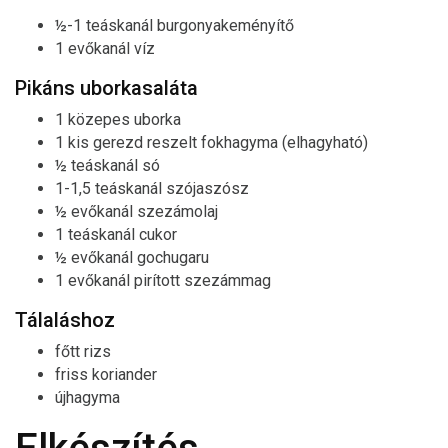
½-1 teáskanál burgonyakeményítő
1 evőkanál víz
Pikáns uborkasaláta
1 közepes uborka
1 kis gerezd reszelt fokhagyma (elhagyható)
½ teáskanál só
1-1,5 teáskanál szójaszósz
½ evőkanál szezámolaj
1 teáskanál cukor
½ evőkanál gochugaru
1 evőkanál pirított szezámmag
Tálaláshoz
főtt rizs
friss koriander
újhagyma