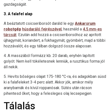
gazdagságát.
3. A falafel alap
A beáztatott csicseriborsót daráld le egy
Ankarsrum
robotgép
húsdaráló fejrészével
, használd a
4,5 mm-es
tárcsát
. Ezután add hozzá a csicseriborsóhoz az aprított
újhagymát, koriandert, a fokhagymát, gyömbért, majd a többi
hozzávalót, és egy tálban dolgozd össze alaposan.
4. A masszából formázz kb. 20 darab, enyhén lapított
golyót. Nem kell tökéletesnek lenniük, a rusztikus forma jól
áll nekik.
5. Hevíts bőséges olajat 175-180 °C-ra, és adagokban süsd
ki a falafeleket 3-4 perc alatt. Akkor jók, amikor mély
aranybarnák és kívül roppanósak. Sütés után rácson
pihentesd őket, hogy a felesleges olaj lecsepegjen.
Tálalás