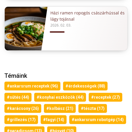
Házi ramen ropogós császárhússal és
lágy tojással
2026. 02. 03.
Témáink
#ankarsrum receptek (96)
#érdekességek (88)
#sütés (44)
#konyhai eszközök (44)
#receptek (27)
#karácsony (26)
#kolbász (21)
#tészta (17)
#grillezés (17)
#fagyi (14)
#ankarsrum robotgép (14)
#paradicsom (13)
#húsvét (10)