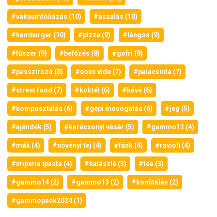
#vákuumfóliázás (10)
#aszalás (10)
#hamburger (10)
#pizza (9)
#lángos (9)
#fűszer (9)
#befőzés (8)
#gofri (8)
#passzírozó (8)
#sous vide (7)
#palacsinta (7)
#street food (7)
#koktél (6)
#kávé (6)
#komposztálás (6)
#gépi mosogatás (6)
#jég (5)
#ajándék (5)
#karácsonyi vásár (5)
#gammo12 (4)
#mák (4)
#növényi tej (4)
#fánk (4)
#ravioli (4)
#imperia ipasta (4)
#halászlé (3)
#tea (3)
#gammo14 (2)
#gammo13 (2)
#konfitálás (2)
#gammopack2024 (1)