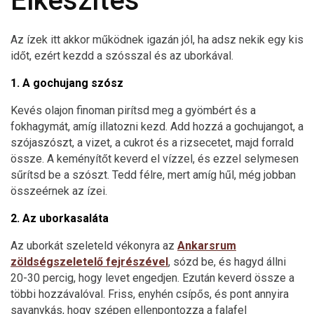
Elkészítés
Az ízek itt akkor működnek igazán jól, ha adsz nekik egy kis
időt, ezért kezdd a szósszal és az uborkával.
1. A gochujang szósz
Kevés olajon finoman pirítsd meg a gyömbért és a
fokhagymát, amíg illatozni kezd. Add hozzá a gochujangot, a
szójaszószt, a vizet, a cukrot és a rizsecetet, majd forrald
össze. A keményítőt keverd el vízzel, és ezzel selymesen
sűrítsd be a szószt. Tedd félre, mert amíg hűl, még jobban
összeérnek az ízei.
2. Az uborkasaláta
Az uborkát szeleteld vékonyra az
Ankarsrum
zöldségszeletelő fejrészével
, sózd be, és hagyd állni
20-30 percig, hogy levet engedjen. Ezután keverd össze a
többi hozzávalóval. Friss, enyhén csípős, és pont annyira
savanykás, hogy szépen ellenpontozza a falafel