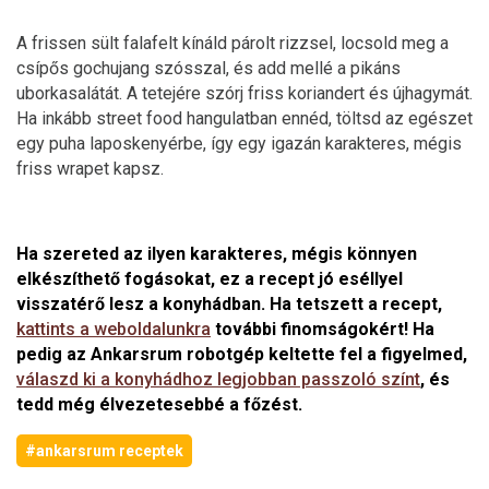
A frissen sült falafelt kínáld párolt rizzsel, locsold meg a
csípős gochujang szósszal, és add mellé a pikáns
uborkasalátát. A tetejére szórj friss koriandert és újhagymát.
Ha inkább street food hangulatban ennéd, töltsd az egészet
egy puha laposkenyérbe, így egy igazán karakteres, mégis
friss wrapet kapsz.
Ha szereted az ilyen karakteres, mégis könnyen
elkészíthető fogásokat, ez a recept jó eséllyel
visszatérő lesz a konyhádban. Ha tetszett a recept,
kattints a weboldalunkra
további finomságokért! Ha
pedig az Ankarsrum robotgép keltette fel a figyelmed,
válaszd ki a konyhádhoz legjobban passzoló színt
, és
tedd még élvezetesebbé a főzést.
#ankarsrum receptek