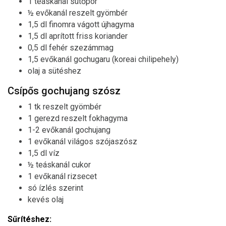
1 teáskanál sütőpor
½ evőkanál reszelt gyömbér
1,5 dl finomra vágott újhagyma
1,5 dl aprított friss koriander
0,5 dl fehér szezámmag
1,5 evőkanál gochugaru (koreai chilipehely)
olaj a sütéshez
Csípős gochujang szósz
1 tk reszelt gyömbér
1 gerezd reszelt fokhagyma
1-2 evőkanál gochujang
1 evőkanál világos szójaszósz
1,5 dl víz
½ teáskanál cukor
1 evőkanál rizsecet
só ízlés szerint
kevés olaj
Sűrítéshez: