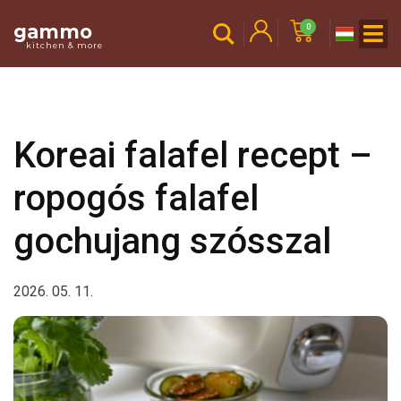
gammo
0
kitchen & more
Koreai falafel recept –
ropogós falafel
gochujang szósszal
2026. 05. 11.