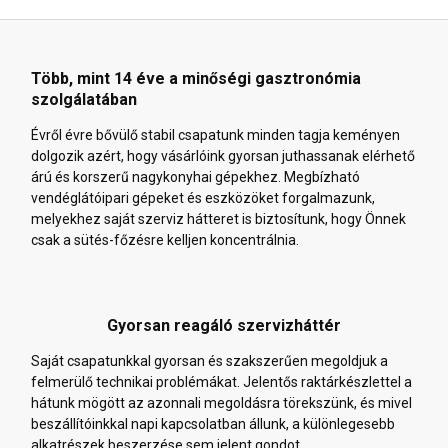
Több, mint 14 éve a minőségi gasztronómia
szolgálatában
Évről évre bővülő stabil csapatunk minden tagja keményen
dolgozik azért, hogy vásárlóink gyorsan juthassanak elérhető
árú és korszerű nagykonyhai gépekhez. Megbízható
vendéglátóipari gépeket és eszközöket forgalmazunk,
melyekhez saját szerviz hátteret is biztosítunk, hogy Önnek
csak a sütés-főzésre kelljen koncentrálnia.
Gyorsan reagáló szervizháttér
Saját csapatunkkal gyorsan és szakszerűen megoldjuk a
felmerülő technikai problémákat. Jelentős raktárkészlettel a
hátunk mögött az azonnali megoldásra törekszünk, és mivel
beszállítóinkkal napi kapcsolatban állunk, a különlegesebb
alkatrészek beszerzése sem jelent gondot.