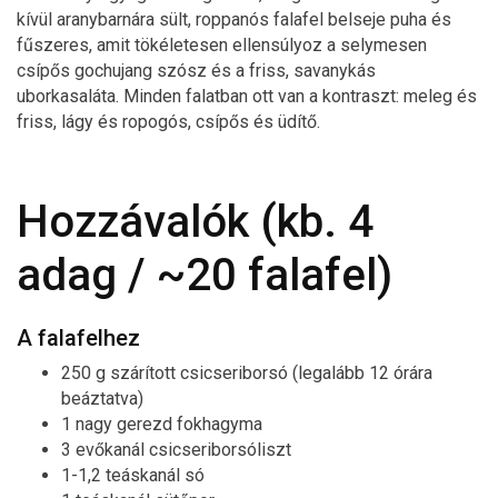
kívül aranybarnára sült, roppanós falafel belseje puha és
fűszeres, amit tökéletesen ellensúlyoz a selymesen
csípős gochujang szósz és a friss, savanykás
uborkasaláta. Minden falatban ott van a kontraszt: meleg és
friss, lágy és ropogós, csípős és üdítő.
Hozzávalók (kb. 4
adag / ~20 falafel)
A falafelhez
250 g szárított csicseriborsó (legalább 12 órára
beáztatva)
1 nagy gerezd fokhagyma
3 evőkanál csicseriborsóliszt
1-1,2 teáskanál só