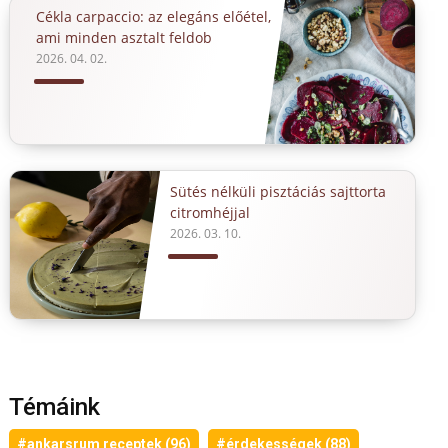
Cékla carpaccio: az elegáns előétel,
ami minden asztalt feldob
2026. 04. 02.
Sütés nélküli pisztáciás sajttorta
citromhéjjal
2026. 03. 10.
Témáink
#ankarsrum receptek (96)
#érdekességek (88)