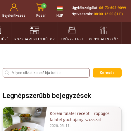
0
Ügyfélszolgálat:
06-70-603-9099
Nyitva tartás:
08:00-16:00 (H-P)
Bejelentkezés
Kosár
HUF
 BÜFÉ
ROZSDAMENTES BÚTOR
EDÉNY-TEPSI
KONYHAI ESZKÖZ
Keresés
Legnépszerűbb bejegyzések
Koreai falafel recept – ropogós
falafel gochujang szósszal
2026. 05. 11.