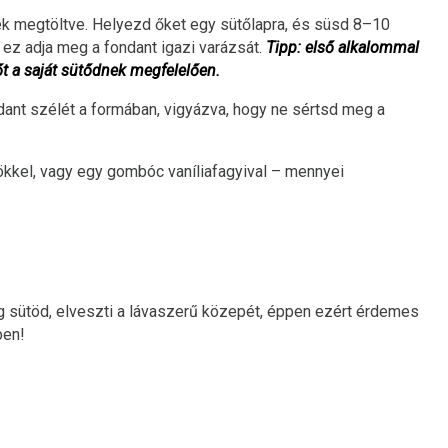
ek megtöltve. Helyezd őket egy sütőlapra, és süsd 8–10
 ez adja meg a fondant igazi varázsát.
Tipp: első alkalommal
őt a saját sütődnek megfelelően.
dant szélét a formában, vigyázva, hogy ne sértsd meg a
ökkel, vagy egy gombóc vaníliafagyival – mennyei
áig sütöd, elveszti a lávaszerű közepét, éppen ezért érdemes
ben!