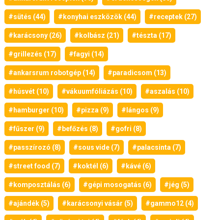
#sütés (44)
#konyhai eszközök (44)
#receptek (27)
#karácsony (26)
#kolbász (21)
#tészta (17)
#grillezés (17)
#fagyi (14)
#ankarsrum robotgép (14)
#paradicsom (13)
#húsvét (10)
#vákuumfóliázás (10)
#aszalás (10)
#hamburger (10)
#pizza (9)
#lángos (9)
#fűszer (9)
#befőzés (8)
#gofri (8)
#passzírozó (8)
#sous vide (7)
#palacsinta (7)
#street food (7)
#koktél (6)
#kávé (6)
#komposztálás (6)
#gépi mosogatás (6)
#jég (5)
#ajándék (5)
#karácsonyi vásár (5)
#gammo12 (4)