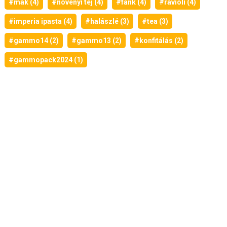
#mák (4)
#növényi tej (4)
#fánk (4)
#ravioli (4)
#imperia ipasta (4)
#halászlé (3)
#tea (3)
#gammo14 (2)
#gammo13 (2)
#konfitálás (2)
#gammopack2024 (1)