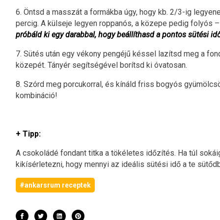
6. Öntsd a masszát a formákba úgy, hogy kb. 2/3-ig legyen
percig. A külseje legyen roppanós, a közepe pedig folyós –
próbáld ki egy darabbal, hogy beállíthasd a pontos sütési id
7. Sütés után egy vékony pengéjű késsel lazítsd meg a fon
közepét. Tányér segítségével borítsd ki óvatosan.
8. Szórd meg porcukorral, és kínáld friss bogyós gyümölcs
kombináció!
+ Tipp:
A csokoládé fondant titka a tökéletes időzítés. Ha túl sok
kikísérletezni, hogy mennyi az ideális sütési idő a te sütőd
#ankarsrum receptek