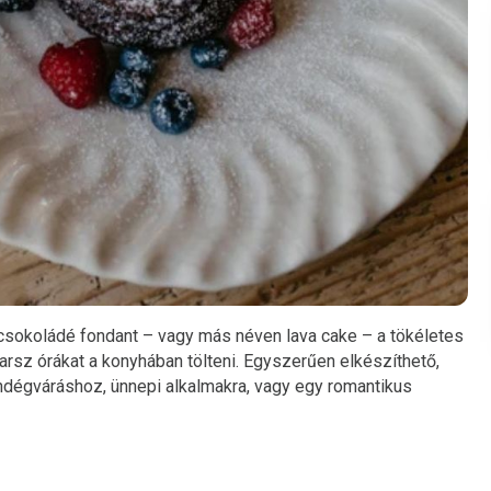
 csokoládé fondant – vagy más néven lava cake – a tökéletes
rsz órákat a konyhában tölteni. Egyszerűen elkészíthető,
ndégváráshoz, ünnepi alkalmakra, vagy egy romantikus