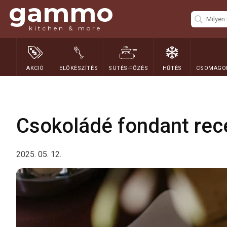
gammo
kitchen & more
AKCIÓ
ELŐKÉSZÍTÉS
SÜTÉS-FŐZÉS
HŰTÉS
CSOMAGOL
Csokoládé fondant re
2025. 05. 12.