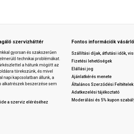
agáló szervizháttér
Fontos információk vásárl
nkkal gyorsan és szakszerűen
Szállítási díjak, átfutási idők, v
elmerülő technikai problémákat.
Fizetési lehetőségek
árkészlettel a hátunk mögött az
Elállási jog
ldásra törekszünk, és mivel
Ajánlatkérés menete
al napi kapcsolatban állunk, a
b alkatrészek beszerzése sem
Általános Szerződési Feltételek
Adatkezelési tájékoztató
Moderálási és 5% kupon szabál
 ide a szerviz eléréséhez