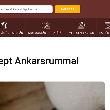
Keresés
ÁS ÉS TÁROLÁS
MOSOGATÁS - TISZTÍTÁS
MELEGEN TARTÁS
BÁR ÉS
cept Ankarsrummal