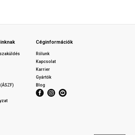
óinknak
Céginformációk
isszaküldés
Rólunk
Kapcsolat
Karrier
Gyártók
 (ÁSZF)
Blog
yzat