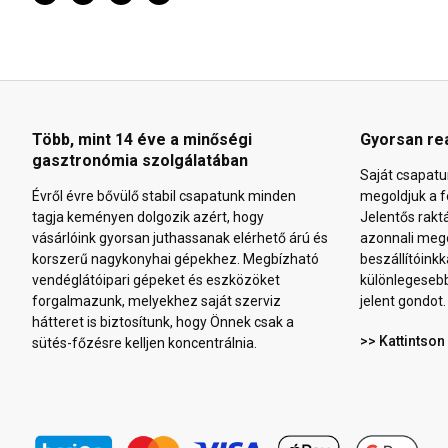
Több, mint 14 éve a minőségi
Gyorsan re
gasztronómia szolgálatában
Saját csapatu
Évről évre bővülő stabil csapatunk minden
megoldjuk a f
tagja keményen dolgozik azért, hogy
Jelentős rakt
vásárlóink gyorsan juthassanak elérhető árú és
azonnali mego
korszerű nagykonyhai gépekhez. Megbízható
beszállítóinkk
vendéglátóipari gépeket és eszközöket
különlegeseb
forgalmazunk, melyekhez saját szerviz
jelent gondot.
hátteret is biztosítunk, hogy Önnek csak a
>> Kattintson
sütés-főzésre kelljen koncentrálnia.