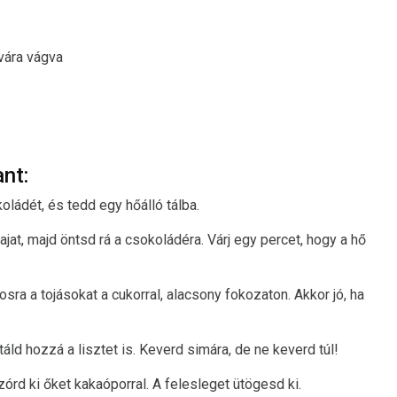
vára vágva
nt:
oládét, és tedd egy hőálló tálba.
jat, majd öntsd rá a csokoládéra. Várj egy percet, hogy a hő
sra a tojásokat a cukorral, alacsony fokozaton. Akkor jó, ha
ld hozzá a lisztet is. Keverd simára, de ne keverd túl!
zórd ki őket kakaóporral. A felesleget ütögesd ki.