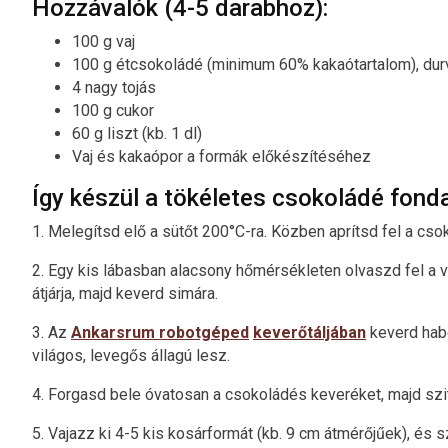
Hozzávalók (4-5 darabhoz):
100 g vaj
100 g étcsokoládé (minimum 60% kakaótartalom), dur
4 nagy tojás
100 g cukor
60 g liszt (kb. 1 dl)
Vaj és kakaópor a formák előkészítéséhez
Így készül a tökéletes csokoládé fonda
1. Melegítsd elő a sütőt 200°C-ra. Közben aprítsd fel a csok
2. Egy kis lábasban alacsony hőmérsékleten olvaszd fel a va
átjárja, majd keverd simára.
3. Az
Ankarsrum robotgéped
keverőtáljában
keverd habo
világos, levegős állagú lesz.
4. Forgasd bele óvatosan a csokoládés keveréket, majd szitá
5. Vajazz ki 4-5 kis kosárformát (kb. 9 cm átmérőjűek), és s