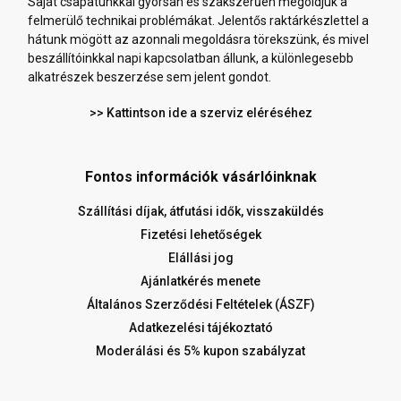
Saját csapatunkkal gyorsan és szakszerűen megoldjuk a
felmerülő technikai problémákat. Jelentős raktárkészlettel a
hátunk mögött az azonnali megoldásra törekszünk, és mivel
beszállítóinkkal napi kapcsolatban állunk, a különlegesebb
alkatrészek beszerzése sem jelent gondot.
>> Kattintson ide a szerviz eléréséhez
Fontos információk vásárlóinknak
Szállítási díjak, átfutási idők, visszaküldés
Fizetési lehetőségek
Elállási jog
Ajánlatkérés menete
Általános Szerződési Feltételek (ÁSZF)
Adatkezelési tájékoztató
Moderálási és 5% kupon szabályzat