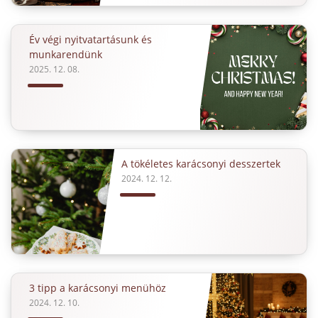
Év végi nyitvatartásunk és
munkarendünk
2025. 12. 08.
A tökéletes karácsonyi desszertek
2024. 12. 12.
3 tipp a karácsonyi menühöz
2024. 12. 10.