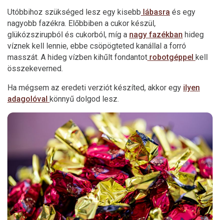
Utóbbihoz szükséged lesz egy kisebb
lábasra
és egy
nagyobb fazékra. Előbbiben a cukor készül,
glükózszirupból és cukorból, míg a
nagy fazékban
hideg
víznek kell lennie, ebbe csöpögteted kanállal a forró
masszát. A hideg vízben kihűlt fondantot
robotgéppel
kell
összekeverned.
Ha mégsem az eredeti verziót készíted, akkor egy
ilyen
adagolóval
könnyű dolgod lesz.