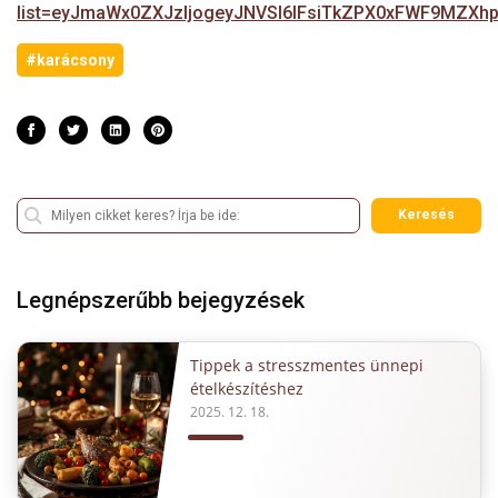
list=eyJmaWx0ZXJzIjogeyJNVSI6IFsiTkZPX0xFWF9MZXh
#karácsony
Keresés
Legnépszerűbb bejegyzések
Tippek a stresszmentes ünnepi
ételkészítéshez
2025. 12. 18.