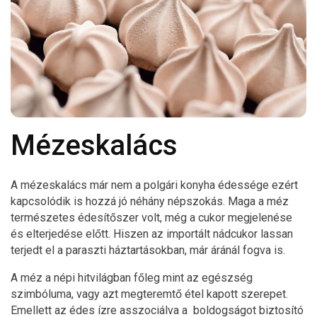
Mézeskalács
A mézeskalács már nem a polgári konyha édessége ezért
kapcsolódik is hozzá jó néhány népszokás. Maga a méz
természetes édesítőszer volt, még a cukor megjelenése
és elterjedése előtt. Hiszen az importált nádcukor lassan
terjedt el a paraszti háztartásokban, már áránál fogva is.
A méz a népi hitvilágban főleg mint az egészség
szimbóluma, vagy azt megteremtő étel kapott szerepet.
Emellett az édes ízre asszociálva a boldogságot biztosító