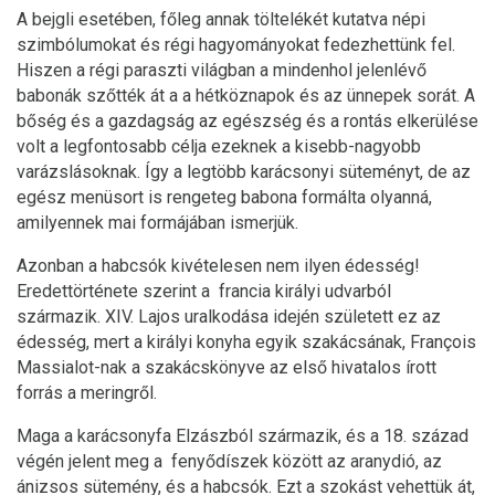
A bejgli esetében, főleg annak töltelékét kutatva népi
szimbólumokat és régi hagyományokat fedezhettünk fel.
Hiszen a régi paraszti világban a mindenhol jelenlévő
babonák szőtték át a a hétköznapok és az ünnepek sorát. A
bőség és a gazdagság az egészség és a rontás elkerülése
volt a legfontosabb célja ezeknek a kisebb-nagyobb
varázslásoknak. Így a legtöbb karácsonyi süteményt, de az
egész menüsort is rengeteg babona formálta olyanná,
amilyennek mai formájában ismerjük.
Azonban a habcsók kivételesen nem ilyen édesség!
Eredettörténete szerint a francia királyi udvarból
származik. XIV. Lajos uralkodása idején született ez az
édesség, mert a királyi konyha egyik szakácsának, François
Massialot-nak a szakácskönyve az első hivatalos írott
forrás a meringről.
Maga a karácsonyfa Elzászból származik, és a 18. század
végén jelent meg a fenyődíszek között az aranydió, az
ánizsos sütemény, és a habcsók. Ezt a szokást vehettük át,