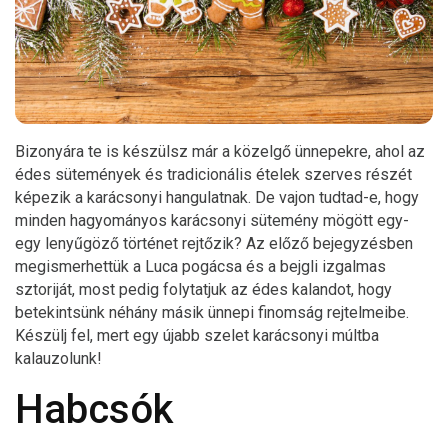
Bizonyára te is készülsz már a közelgő ünnepekre, ahol az
édes sütemények és tradicionális ételek szerves részét
képezik a karácsonyi hangulatnak. De vajon tudtad-e, hogy
minden hagyományos karácsonyi sütemény mögött egy-
egy lenyűgöző történet rejtőzik? Az előző bejegyzésben
megismerhettük a Luca pogácsa és a bejgli izgalmas
sztoriját, most pedig folytatjuk az édes kalandot, hogy
betekintsünk néhány másik ünnepi finomság rejtelmeibe.
Készülj fel, mert egy újabb szelet karácsonyi múltba
kalauzolunk!
Habcsók