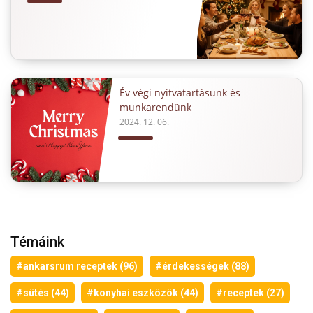
Év végi nyitvatartásunk és
munkarendünk
2024. 12. 06.
Témáink
#ankarsrum receptek (96)
#érdekességek (88)
#sütés (44)
#konyhai eszközök (44)
#receptek (27)