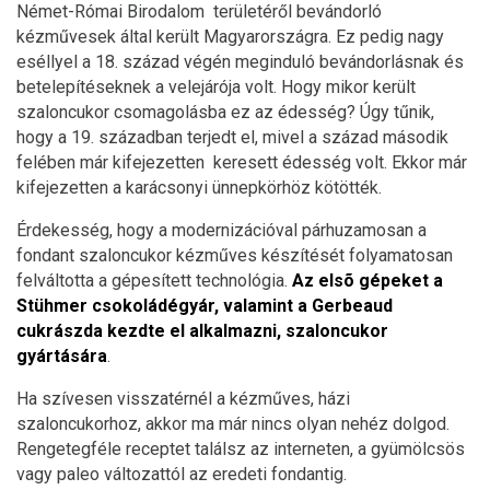
Német-Római Birodalom területéről bevándorló
kézművesek által került Magyarországra. Ez pedig nagy
eséllyel a 18. század végén meginduló bevándorlásnak és
betelepítéseknek a velejárója volt. Hogy mikor került
szaloncukor csomagolásba ez az édesség? Úgy tűnik,
hogy a 19. században terjedt el, mivel a század második
felében már kifejezetten keresett édesség volt. Ekkor már
kifejezetten a karácsonyi ünnepkörhöz kötötték.
Érdekesség, hogy a modernizációval párhuzamosan a
fondant szaloncukor kézműves készítését folyamatosan
felváltotta a gépesített technológia.
Az elsõ gépeket a
Stühmer csokoládégyár, valamint a Gerbeaud
cukrászda kezdte el alkalmazni, szaloncukor
gyártására
.
Ha szívesen visszatérnél a kézműves, házi
szaloncukorhoz, akkor ma már nincs olyan nehéz dolgod.
Rengetegféle receptet találsz az interneten, a gyümölcsös
vagy paleo változattól az eredeti fondantig.