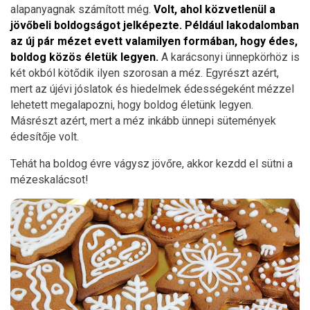
alapanyagnak számított még.
Volt, ahol közvetlenül a
jövőbeli boldogságot jelképezte. Például lakodalomban
az új pár mézet evett valamilyen formában, hogy édes,
boldog közös életük legyen.
A karácsonyi ünnepkörhöz is
két okból kötődik ilyen szorosan a méz. Egyrészt azért,
mert az újévi jóslatok és hiedelmek édességeként mézzel
lehetett megalapozni, hogy boldog életünk legyen.
Másrészt azért, mert a méz inkább ünnepi sütemények
édesítője volt.
Tehát ha boldog évre vágysz jövőre, akkor kezdd el sütni a
mézeskalácsot!