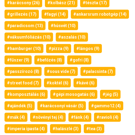
#karácsony (26)
#kolbász (21)
#tészta (17)
#grillezés (17)
#fagyi (14)
#ankarsrum robotgép (14)
#paradicsom (13)
#húsvét (10)
#vákuumfóliázás (10)
#aszalás (10)
#hamburger (10)
#pizza (9)
#lángos (9)
#fűszer (9)
#befőzés (8)
#gofri (8)
#passzírozó (8)
#sous vide (7)
#palacsinta (7)
#street food (7)
#koktél (6)
#kávé (6)
#komposztálás (6)
#gépi mosogatás (6)
#jég (5)
#ajándék (5)
#karácsonyi vásár (5)
#gammo12 (4)
#mák (4)
#növényi tej (4)
#fánk (4)
#ravioli (4)
#imperia ipasta (4)
#halászlé (3)
#tea (3)