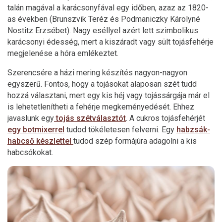
talán magával a karácsonyfával egy időben, azaz az 1820-
as években (Brunszvik Teréz és Podmaniczky Károlyné
Nostitz Erzsébet). Nagy eséllyel azért lett szimbolikus
karácsonyi édesség, mert a kiszáradt vagy sült tojásfehérje
megjelenése a hóra emlékeztet.
Szerencsére a házi mering készítés nagyon-nagyon
egyszerű. Fontos, hogy a tojásokat alaposan szét tudd
hozzá választani, mert egy kis héj vagy tojássárgája már el
is lehetetlenítheti a fehérje megkeményedését. Ehhez
javaslunk egy
tojás szétválasztót
. A cukros tojásfehérjét
egy botmixerrel
tudod tökéletesen felverni. Egy
habzsák-
habcső készlettel
tudod szép formájúra adagolni a kis
habcsókokat.