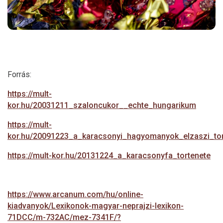
Forrás:
https://mult-
kor.hu/20031211_szaloncukor__echte_hungarikum
https://mult-
kor.hu/20091223_a_karacsonyi_hagyomanyok_elzaszi_tor
https://mult-kor.hu/20131224_a_karacsonyfa_tortenete
https://www.arcanum.com/hu/online-
kiadvanyok/Lexikonok-magyar-neprajzi-lexikon-
71DCC/m-732AC/mez-7341F/?