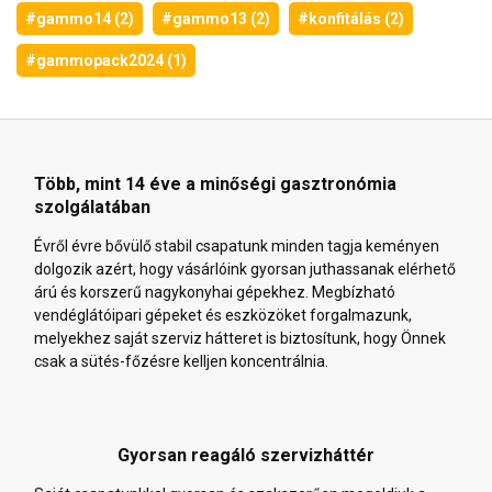
#gammo14 (2)
#gammo13 (2)
#konfitálás (2)
#gammopack2024 (1)
Több, mint 14 éve a minőségi gasztronómia
szolgálatában
Évről évre bővülő stabil csapatunk minden tagja keményen
dolgozik azért, hogy vásárlóink gyorsan juthassanak elérhető
árú és korszerű nagykonyhai gépekhez. Megbízható
vendéglátóipari gépeket és eszközöket forgalmazunk,
melyekhez saját szerviz hátteret is biztosítunk, hogy Önnek
csak a sütés-főzésre kelljen koncentrálnia.
Gyorsan reagáló szervizháttér