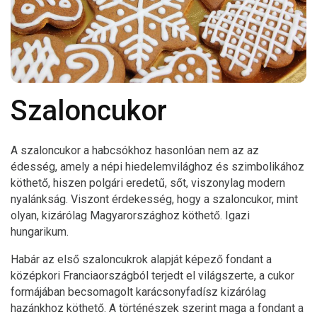
Szaloncukor
A szaloncukor a habcsókhoz hasonlóan nem az az
édesség, amely a népi hiedelemvilághoz és szimbolikához
köthető, hiszen polgári eredetű, sőt, viszonylag modern
nyalánkság. Viszont érdekesség, hogy a szaloncukor, mint
olyan, kizárólag Magyarországhoz köthető. Igazi
hungarikum.
Habár az első szaloncukrok alapját képező fondant a
középkori Franciaországból terjedt el világszerte, a cukor
formájában becsomagolt karácsonyfadísz kizárólag
hazánkhoz köthető. A történészek szerint maga a fondant a